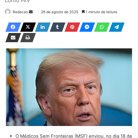
como HIV
Redacao
M
26 de agosto de 2025
1 minuto de leitura
a
n
d
e
u
m
e
-
m
a
i
l
O Médicos Sem Fronteiras (MSF) enviou, no dia 18 de