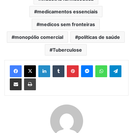
medicamentos essenciais
medicos sem fronteiras
monopólio comercial
políticas de saúde
Tuberculose
Facebook
X
Linkedin
Tumblr
Pinterest
Messenger
WhatsApp
Telegram
Compartilhar via e-mail
Imprimir