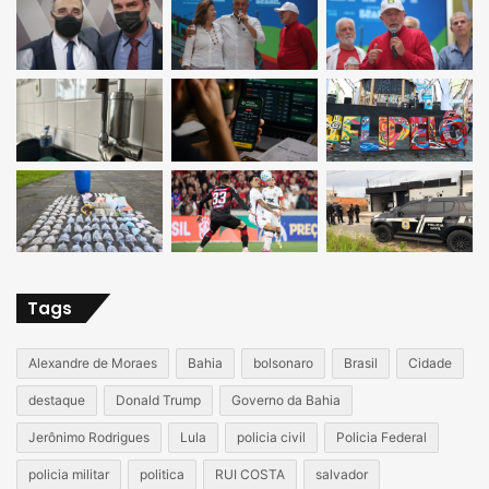
Tags
Alexandre de Moraes
Bahia
bolsonaro
Brasil
Cidade
destaque
Donald Trump
Governo da Bahia
Jerônimo Rodrigues
Lula
policia civil
Policia Federal
policia militar
politica
RUI COSTA
salvador