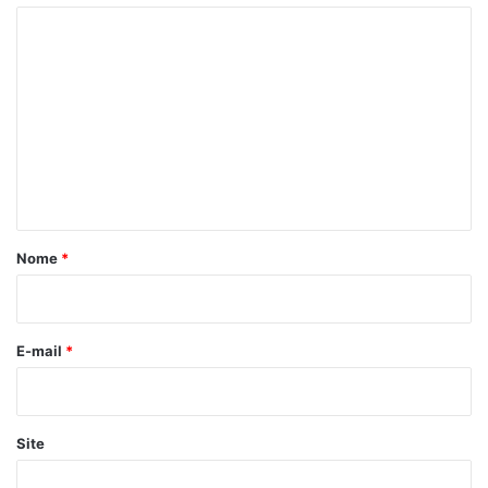
C
o
m
e
n
t
á
r
Nome
*
i
o
*
E-mail
*
Site