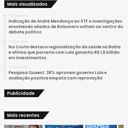
Mais visualizados
T
t
13 horas atrás
u
a
Indicação de André Mendonça ao STF e investigações
envolvendo aliados de Bolsonaro voltam ao centro do
b
g
debate político
e
r
13 horas atrás
Rui Costa destaca regionalização da saúde na Bahia
a
e afirma que parceria com Lula garantiu R$ 1,6 bilhão
em investimentos
m
13 horas atrás
Pesquisa Quaest: 36% aprovam governo Lula e
avaliação positiva empata com reprovação
Publicidade
Mais recentes