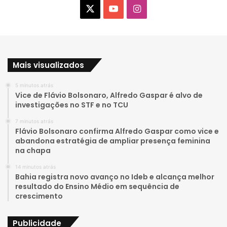
X
Y
I
o
n
u
s
Mais visualizados
T
t
5 minutos atrás
u
a
Vice de Flávio Bolsonaro, Alfredo Gaspar é alvo de
investigações no STF e no TCU
b
g
7 minutos atrás
e
r
Flávio Bolsonaro confirma Alfredo Gaspar como vice e
abandona estratégia de ampliar presença feminina
a
na chapa
14 minutos atrás
m
Bahia registra novo avanço no Ideb e alcança melhor
resultado do Ensino Médio em sequência de
crescimento
Publicidade