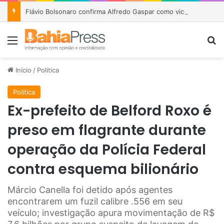
Flávio Bolsonaro confirma Alfredo Gaspar como vice e abandona estratégia de ampliar presença feminina na chapa
Menu
P
Início
/
Politica
Politica
Ex-prefeito de Belford Roxo é
preso em flagrante durante
operação da Polícia Federal
contra esquema bilionário
Márcio Canella foi detido após agentes
encontrarem um fuzil calibre .556 em seu
veículo; investigação apura movimentação de R$