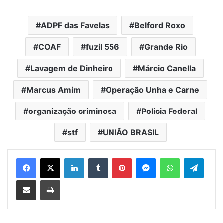
ADPF das Favelas
Belford Roxo
COAF
fuzil 556
Grande Rio
Lavagem de Dinheiro
Márcio Canella
Marcus Amim
Operação Unha e Carne
organização criminosa
Policia Federal
stf
UNIÃO BRASIL
Facebook
X
Linkedin
Tumblr
Pinterest
Messenger
WhatsApp
Telegram
Compartilhar via e-mail
Imprimir