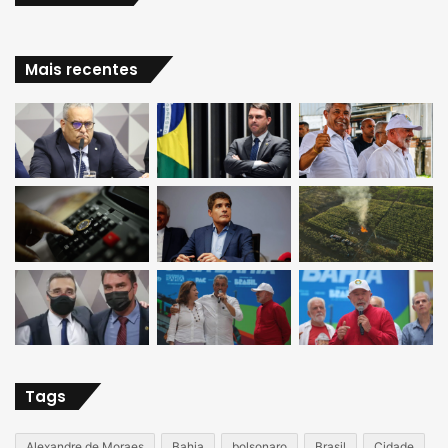
Mais recentes
Tags
Alexandre de Moraes
Bahia
bolsonaro
Brasil
Cidade