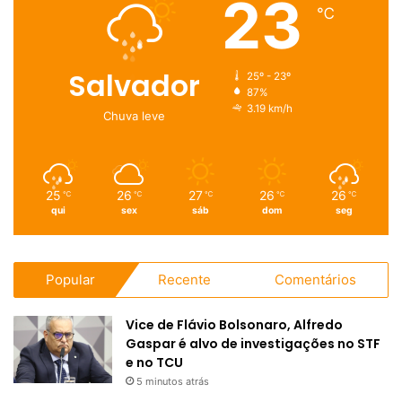
23
℃
Salvador
25º - 23º
87%
3.19 km/h
Chuva leve
25
26
27
26
26
℃
℃
℃
℃
℃
qui
sex
sáb
dom
seg
Popular
Recente
Comentários
Vice de Flávio Bolsonaro, Alfredo
Gaspar é alvo de investigações no STF
e no TCU
5 minutos atrás