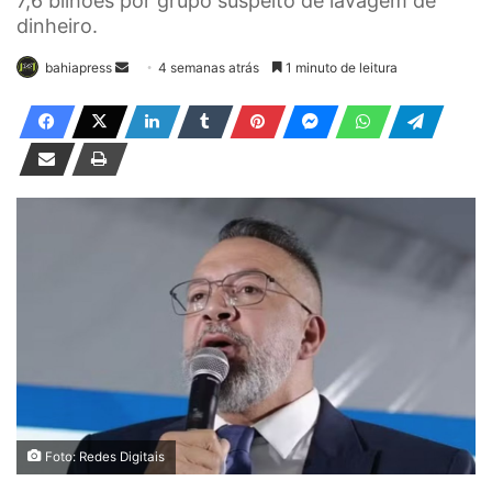
7,6 bilhões por grupo suspeito de lavagem de
dinheiro.
bahiapress
M
4 semanas atrás
1 minuto de leitura
a
n
d
e
u
m
e
-
m
a
i
l
Foto: Redes Digitais