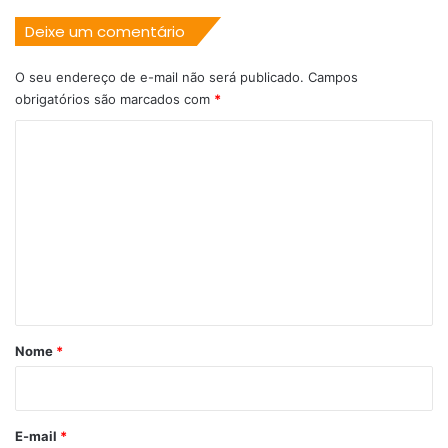
Deixe um comentário
O seu endereço de e-mail não será publicado.
Campos
obrigatórios são marcados com
*
C
o
m
e
n
t
á
r
Nome
*
i
o
*
E-mail
*