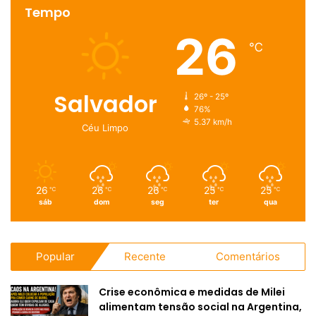
Tempo
26
℃
Salvador
26º - 25º
76%
5.37 km/h
Céu Limpo
26
26
26
25
25
℃
℃
℃
℃
℃
sáb
dom
seg
ter
qua
Popular
Recente
Comentários
Crise econômica e medidas de Milei
alimentam tensão social na Argentina,