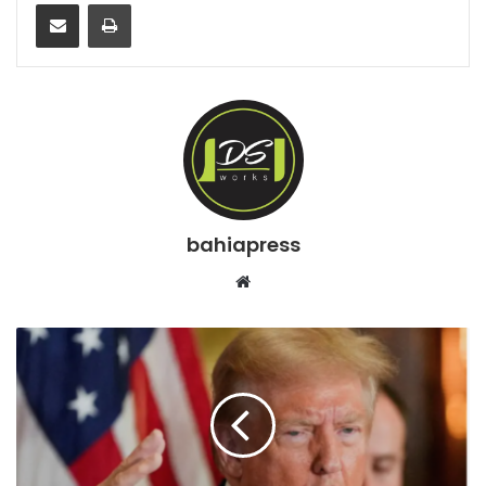
Compartilhar via e-mail
Imprimir
bahiapress
We
bsi
te