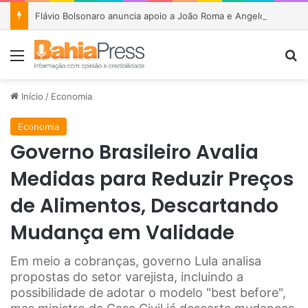
Flávio Bolsonaro anuncia apoio a João Roma e Angelo Coronel na disputa pelo Senado na Bahia
Menu
P
Início
/
Economia
Economia
Governo Brasileiro Avalia
Medidas para Reduzir Preços
de Alimentos, Descartando
Mudança em Validade
Em meio a cobranças, governo Lula analisa
propostas do setor varejista, incluindo a
possibilidade de adotar o modelo "best before",