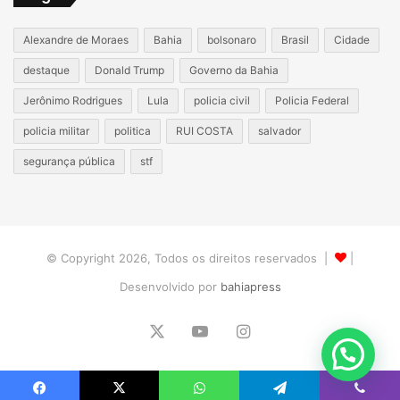
Alexandre de Moraes
Bahia
bolsonaro
Brasil
Cidade
destaque
Donald Trump
Governo da Bahia
Jerônimo Rodrigues
Lula
policia civil
Policia Federal
policia militar
politica
RUI COSTA
salvador
segurança pública
stf
© Copyright 2026, Todos os direitos reservados |
|
Desenvolvido por
bahiapress
X
YouTube
Instagram