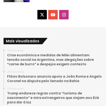
X
Y
I
o
n
u
s
Mais visualizados
T
t
19 horas atrás
u
a
Crise econômica e medidas de Milei alimentam
tensão social na Argentina, mas alegações sobre
b
g
“carne de burro” e despejos exigem contexto
e
r
20 horas atrás
Flávio Bolsonaro anuncia apoio a João Roma e Angelo
a
Coronel na disputa pelo Senado na Bahia
20 horas atrás
m
Trump endurece regras contra “turismo de
nascimento” e mira estrangeiros que viajam aos EUA
para dar à luz