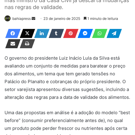
mas ministro da Casa Civil já descarta mudanças
nas regras de validade.
bahiapress
M
23 de janeiro de 2025
1 minuto de leitura
a
n
d
e
u
O governo do presidente Luiz Inácio Lula da Silva está
m
avaliando um conjunto de medidas para baratear o preço
e
dos alimentos, um tema que tem gerado tensões no
-
Palácio do Planalto e cobranças do próprio presidente. O
m
setor varejista apresentou diversas sugestões, incluindo a
a
alteração das regras para a data de validade dos alimentos.
i
l
Uma das propostas em análise é a adoção do modelo “best
before” (consumir preferencialmente antes de), no qual
um produto pode perder frescor ou nutrientes após certa