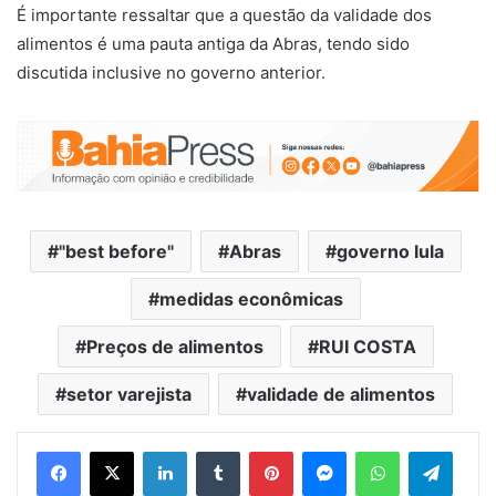
É importante ressaltar que a questão da validade dos
alimentos é uma pauta antiga da Abras, tendo sido
discutida inclusive no governo anterior.
"best before"
Abras
governo lula
medidas econômicas
Preços de alimentos
RUI COSTA
setor varejista
validade de alimentos
Facebook
X
Linkedin
Tumblr
Pinterest
Messenger
WhatsApp
Telegram