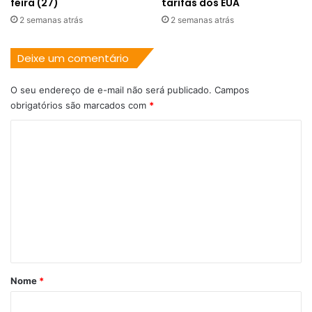
feira (27)
tarifas dos EUA
2 semanas atrás
2 semanas atrás
Deixe um comentário
O seu endereço de e-mail não será publicado.
Campos
obrigatórios são marcados com
*
C
o
m
e
n
t
á
r
Nome
*
i