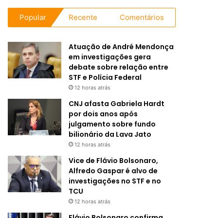
Popular
Recente
Comentários
Atuação de André Mendonça
em investigações gera
debate sobre relação entre
STF e Polícia Federal
12 horas atrás
CNJ afasta Gabriela Hardt
por dois anos após
julgamento sobre fundo
bilionário da Lava Jato
12 horas atrás
Vice de Flávio Bolsonaro,
Alfredo Gaspar é alvo de
investigações no STF e no
TCU
12 horas atrás
Flávio Bolsonaro confirma