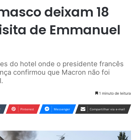
masco deixam 18
visita de Emmanuel
es do hotel onde o presidente francês
nça confirmou que Macron não foi
.
1 minuto de leitura
r
Pinterest
Messenger
Compartilhar via e-mail