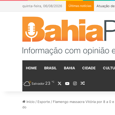
quinta-feira, 06/08/2026
Últimas notícias
CNJ afasta 
HOME
BRASIL
BAHIA
CIDADE
CULT
℃
23
X
YouTube
Instagram
Artigo aleatóri
Salvador
Início
/
Esporte
/
Flamengo massacra Vitória por 8 a 0 e 
do