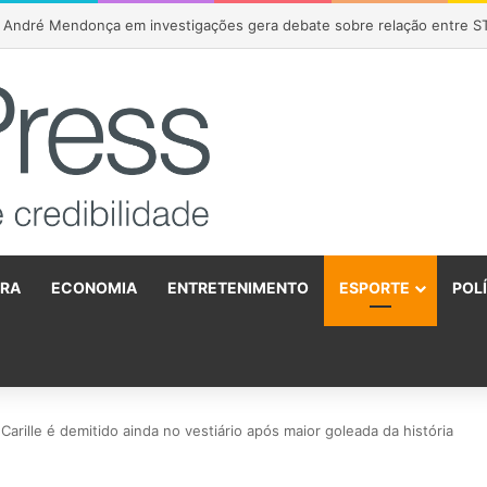
Gabriela Hardt por dois anos após julgamento sobre fundo bilionário da
URA
ECONOMIA
ENTRETENIMENTO
ESPORTE
POL
o
Carille é demitido ainda no vestiário após maior goleada da história