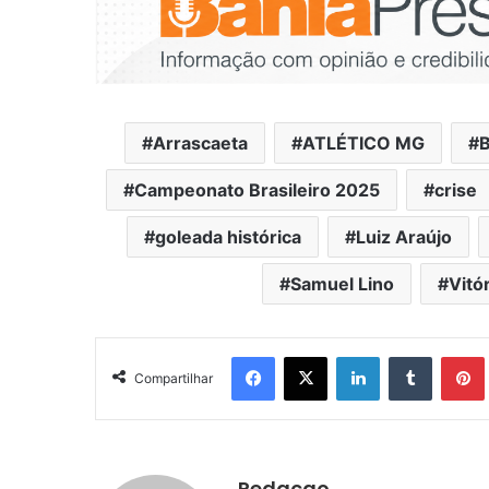
Arrascaeta
ATLÉTICO MG
B
Campeonato Brasileiro 2025
crise
goleada histórica
Luiz Araújo
Samuel Lino
Vitór
Facebook
X
Linkedin
Tumblr
Pintere
Compartilhar
Redacao