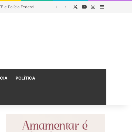
X
YouTube
Instagram
Barra Latera
 Lava Jato
ÍCIA
POLÍTICA