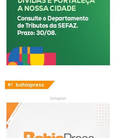
bahiapress
instagram