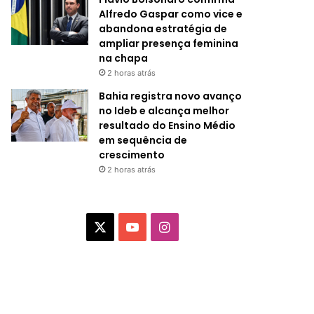
Alfredo Gaspar como vice e
abandona estratégia de
ampliar presença feminina
na chapa
2 horas atrás
Bahia registra novo avanço
no Ideb e alcança melhor
resultado do Ensino Médio
em sequência de
crescimento
2 horas atrás
X
Y
I
o
n
u
s
T
t