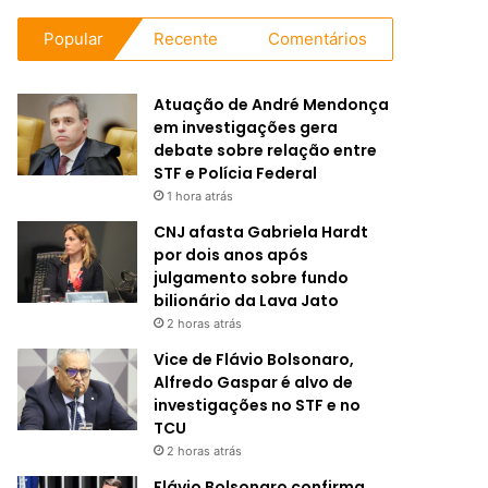
Popular
Recente
Comentários
Atuação de André Mendonça
em investigações gera
debate sobre relação entre
STF e Polícia Federal
1 hora atrás
CNJ afasta Gabriela Hardt
por dois anos após
julgamento sobre fundo
bilionário da Lava Jato
2 horas atrás
Vice de Flávio Bolsonaro,
Alfredo Gaspar é alvo de
investigações no STF e no
TCU
2 horas atrás
Flávio Bolsonaro confirma