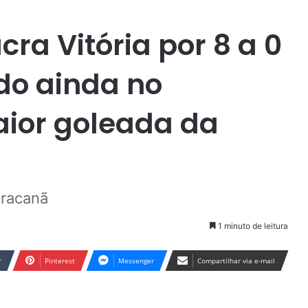
a Vitória por 8 a 0
ido ainda no
aior goleada da
aracanã
1 minuto de leitura
r
Pinterest
Messenger
Compartilhar via e-mail