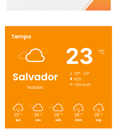
Tempo
23
℃
Salvador
25º - 23º
82%
1.84 km/h
Nublado
25
26
26
26
26
℃
℃
℃
℃
℃
qui
sex
sáb
dom
seg