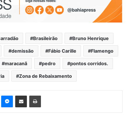
arradão
Brasileirão
Bruno Henrique
demissão
Fábio Carille
Flamengo
maracanã
pedro
pontos corridos.
ia
Zona de Rebaixamento
st
Messenger
Compartilhar via e-mail
Imprimir