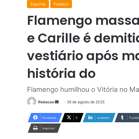
Esporte
Futebol
Flamengo massacr
e Carille é demit
vestiário após m
história do
Flamengo humilhou o Vitória no M
Redacao
M
26 de agosto de 2025
a
n
Facebook
X
Linkedin
Tumbl
d
Imprimir
e