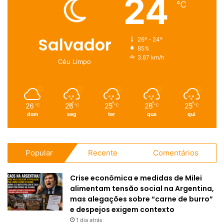
24
℃
Salvador
26º - 24º
85%
3.87 km/h
Céu Limpo
26
26
25
26
25
℃
℃
℃
℃
℃
dom
seg
ter
qua
qui
Popular
Recente
Comentários
Crise econômica e medidas de Milei
alimentam tensão social na Argentina,
mas alegações sobre “carne de burro”
e despejos exigem contexto
1 dia atrás