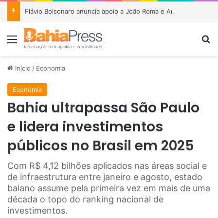
Flávio Bolsonaro anuncia apoio a João Roma e Angelo Coronel na disputa pelo Senado na Bahia
Menu
P
Início
/
Economia
Economia
Bahia ultrapassa São Paulo
e lidera investimentos
públicos no Brasil em 2025
Com R$ 4,12 bilhões aplicados nas áreas social e
de infraestrutura entre janeiro e agosto, estado
baiano assume pela primeira vez em mais de uma
década o topo do ranking nacional de
investimentos.