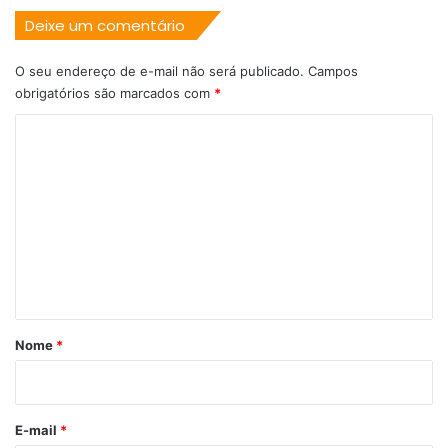
Deixe um comentário
O seu endereço de e-mail não será publicado.
Campos
obrigatórios são marcados com
*
C
o
m
e
n
t
á
r
Nome
*
i
o
*
E-mail
*