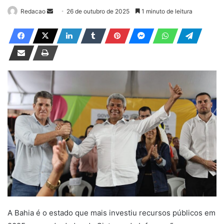
Redacao
M
26 de outubro de 2025
1 minuto de leitura
a
n
d
e
u
m
e
-
m
a
i
l
A Bahia é o estado que mais investiu recursos públicos em