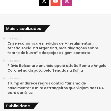
X
Y
I
o
n
u
s
Mais visualizados
T
t
1 dia atrás
u
a
Crise econômica e medidas de Milei alimentam
tensão social na Argentina, mas alegações sobre
b
g
“carne de burro” e despejos exigem contexto
e
r
1 dia atrás
Flávio Bolsonaro anuncia apoio a João Roma e Angelo
a
Coronel na disputa pelo Senado na Bahia
1 dia atrás
m
Trump endurece regras contra “turismo de
nascimento” e mira estrangeiros que viajam aos EUA
para dar à luz
Publicidade