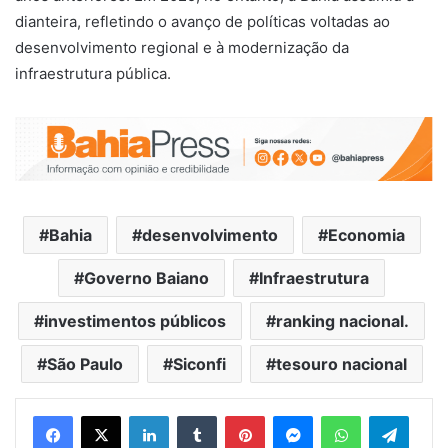
dianteira, refletindo o avanço de políticas voltadas ao
desenvolvimento regional e à modernização da
infraestrutura pública.
Bahia
desenvolvimento
Economia
Governo Baiano
Infraestrutura
investimentos públicos
ranking nacional.
São Paulo
Siconfi
tesouro nacional
Facebook
X
Linkedin
Tumblr
Pinterest
Messenger
WhatsApp
Telegram