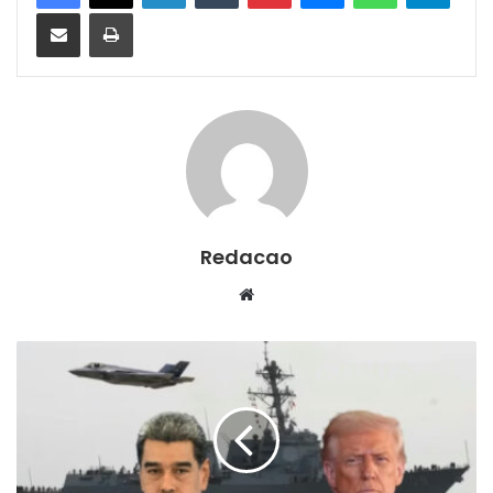
Compartilhar via e-mail
Imprimir
Redacao
We
bsi
te