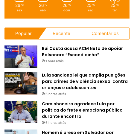
26
26
26
25
25
℃
℃
℃
℃
℃
sex
sáb
dom
seg
ter
Popular
Recente
Comentários
Rui Costa acusa ACM Neto de apoiar
Bolsonaro “Escondidinho”
1 hora atrás
Lula sanciona lei que amplia punições
para crimes de violência sexual contra
crianças e adolescentes
6 horas atrás
Caminhoneiro agradece Lula por
política do frete e emociona público
durante encontro
6 horas atrás
Homem é preso em Salvador por