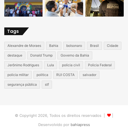
Tags
Alexandre de Moraes
Bahia
bolsonaro
Brasil
Cidade
destaque
Donald Trump
Governo da Bahia
Jerônimo Rodrigues
Lula
policia civil
Policia Federal
policia militar
politica
RUI COSTA
salvador
segurança pública
stf
© Copyright 2026, Todos os direitos reservados |
|
Desenvolvido por
bahiapress