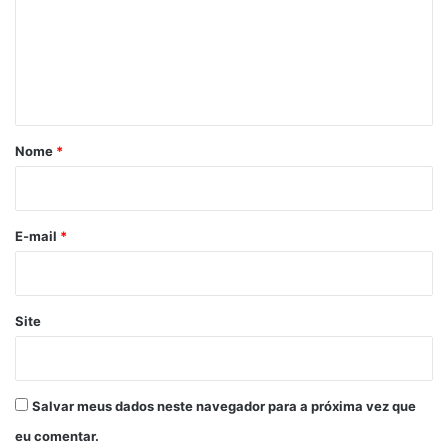
e
n
t
á
r
Nome
*
i
o
*
E-mail
*
Site
Salvar meus dados neste navegador para a próxima vez que
eu comentar.