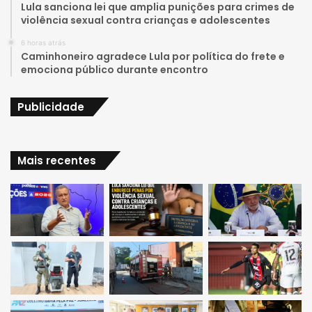
e
r
Lula sanciona lei que amplia punições para crimes de
violência sexual contra crianças e adolescentes
a
6 horas atrás
Caminhoneiro agradece Lula por política do frete e
m
emociona público durante encontro
Publicidade
Mais recentes