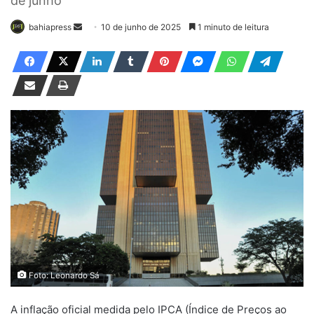
de junho
bahiapress
M
10 de junho de 2025
1 minuto de leitura
a
n
d
e
u
m
e
-
m
a
i
l
Foto: Leonardo Sá
A inflação oficial medida pelo IPCA (Índice de Preços ao