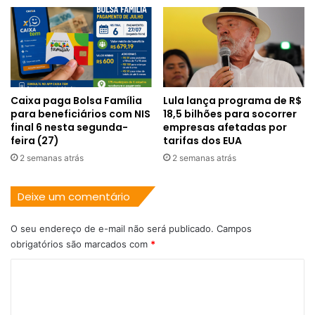
Caixa paga Bolsa Família
Lula lança programa de R$
para beneficiários com NIS
18,5 bilhões para socorrer
final 6 nesta segunda-
empresas afetadas por
feira (27)
tarifas dos EUA
2 semanas atrás
2 semanas atrás
Deixe um comentário
O seu endereço de e-mail não será publicado.
Campos
obrigatórios são marcados com
*
C
o
m