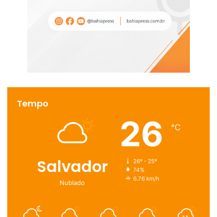
Tempo
26
℃
Salvador
26º - 25º
74%
6.76 km/h
Nublado