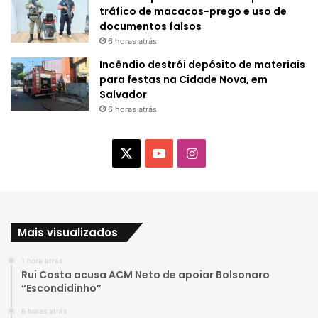
tráfico de macacos-prego e uso de
documentos falsos
6 horas atrás
Incêndio destrói depósito de materiais
para festas na Cidade Nova, em
Salvador
6 horas atrás
X
Y
I
o
n
u
s
Mais visualizados
T
t
1 hora atrás
u
a
Rui Costa acusa ACM Neto de apoiar Bolsonaro
“Escondidinho”
b
g
6 horas atrás