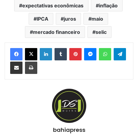
expectativas econômicas
inflação
IPCA
juros
maio
mercado financeiro
selic
Facebook
X
Linkedin
Tumblr
Pinterest
Messenger
WhatsApp
Telegram
Compartilhar via e-mail
Imprimir
bahiapress