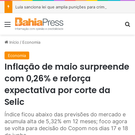
Lula sanciona lei que amplia punições para crimes de violência sexual contra crianças e adolescentes
Menu
P
Início
/
Economia
Economia
Inflação de maio surpreende
com 0,26% e reforça
expectativa por corte da
Selic
Índice ficou abaixo das previsões do mercado e
acumula alta de 5,32% em 12 meses; foco agora
se volta para decisão do Copom nos dias 17 e 18