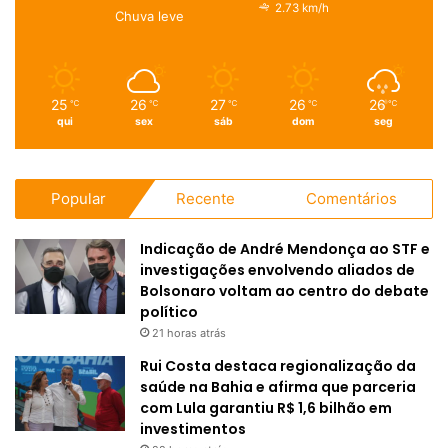
2.73 km/h
Chuva leve
25
26
27
26
26
℃
℃
℃
℃
℃
qui
sex
sáb
dom
seg
Popular
Recente
Comentários
Indicação de André Mendonça ao STF e
investigações envolvendo aliados de
Bolsonaro voltam ao centro do debate
político
21 horas atrás
Rui Costa destaca regionalização da
saúde na Bahia e afirma que parceria
com Lula garantiu R$ 1,6 bilhão em
investimentos