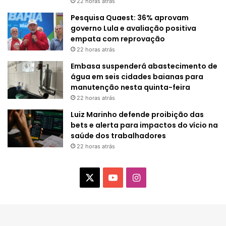
22 horas atrás
Pesquisa Quaest: 36% aprovam
governo Lula e avaliação positiva
empata com reprovação
22 horas atrás
Embasa suspenderá abastecimento de
água em seis cidades baianas para
manutenção nesta quinta-feira
22 horas atrás
Luiz Marinho defende proibição das
bets e alerta para impactos do vício na
saúde dos trabalhadores
22 horas atrás
X
Y
I
o
n
u
s