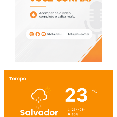
Tempo
23
℃
Salvador
25º - 23º
86%