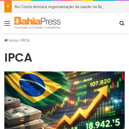
Rui Costa destaca regionalização da saúde na Bahia e afirma que parceria com Lula garantiu R$ 1,6 bilhão em investimentos
Menu
P
Início
/
IPCA
IPCA