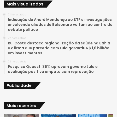
Mais visualizados
T
t
21 horas atrás
u
a
Indicação de André Mendonça ao STF e investigações
envolvendo aliados de Bolsonaro voltam ao centro do
b
g
debate político
e
r
22 horas atrás
Rui Costa destaca regionalização da saúde na Bahia
a
e afirma que parceria com Lula garantiu R$ 1,6 bilhão
em investimentos
m
22 horas atrás
Pesquisa Quaest: 36% aprovam governo Lula e
avaliação positiva empata com reprovação
Publicidade
Mais recentes