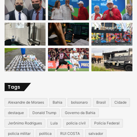
Tags
Alexandre de Moraes
Bahia
bolsonaro
Brasil
Cidade
destaque
Donald Trump
Governo da Bahia
Jerônimo Rodrigues
Lula
policia civil
Policia Federal
policia militar
politica
RUI COSTA
salvador