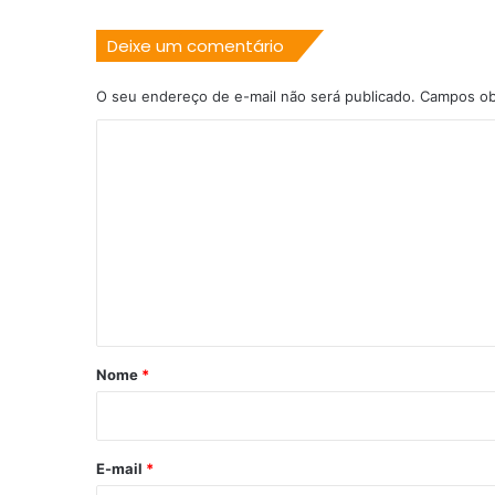
Deixe um comentário
O seu endereço de e-mail não será publicado.
Campos ob
C
o
m
e
n
t
á
r
Nome
*
i
o
*
E-mail
*