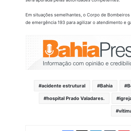
Em situações semelhantes, o Corpo de Bombeiros 
de emergência 193 para agilizar o atendimento e ga
acidente estrutural
Bahia
B
hospital Prado Valadares.
igre
vítim
Facebook
X
Linkedin
Tumblr
Pintere