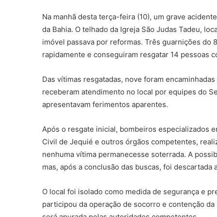
Na manhã desta terça-feira (10), um grave acident
da Bahia. O telhado da Igreja São Judas Tadeu, l
imóvel passava por reformas. Três guarnições do 8
rapidamente e conseguiram resgatar 14 pessoas c
Das vítimas resgatadas, nove foram encaminhadas 
receberam atendimento no local por equipes do S
apresentavam ferimentos aparentes.
Após o resgate inicial, bombeiros especializados 
Civil de Jequié e outros órgãos competentes, real
nenhuma vítima permanecesse soterrada. A possibil
mas, após a conclusão das buscas, foi descartada a
O local foi isolado como medida de segurança e pr
participou da operação de socorro e contenção da
será apurada pelas autoridades competentes.