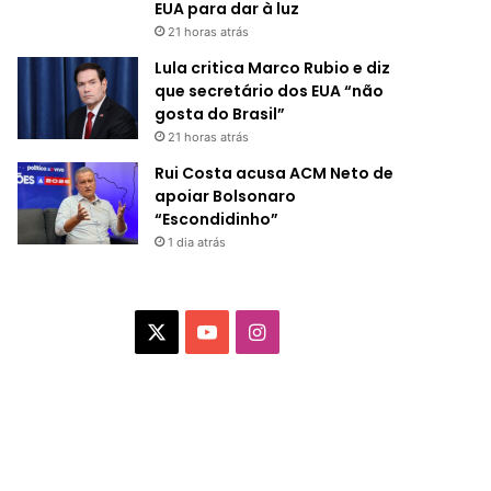
EUA para dar à luz
21 horas atrás
Lula critica Marco Rubio e diz
que secretário dos EUA “não
gosta do Brasil”
21 horas atrás
Rui Costa acusa ACM Neto de
apoiar Bolsonaro
“Escondidinho”
1 dia atrás
X
Y
I
o
n
u
s
T
t