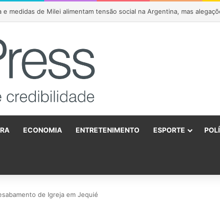
o anuncia apoio a João Roma e Angelo Coronel na disputa pelo Senado 
URA
ECONOMIA
ENTRETENIMENTO
ESPORTE
POL
o
sabamento de Igreja em Jequié