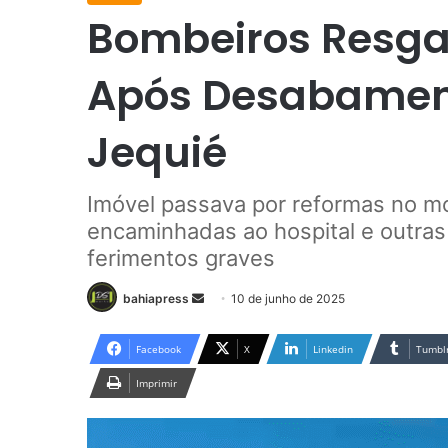
Bombeiros Resga
Após Desabament
Jequié
Imóvel passava por reformas no m
encaminhadas ao hospital e outras
ferimentos graves
bahiapress
M
10 de junho de 2025
a
n
Facebook
X
Linkedin
Tumbl
d
Imprimir
e
u
m