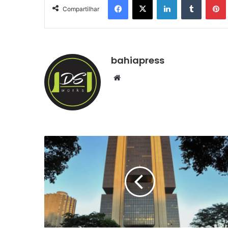
Compartilhar
bahiapress
We
bsi
te