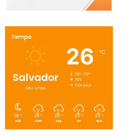
Tempo
26
℃
Salvador
26º - 25º
76%
7.54 km/h
Céu Limpo
26
26
26
25
25
℃
℃
℃
℃
℃
sáb
dom
seg
ter
qua