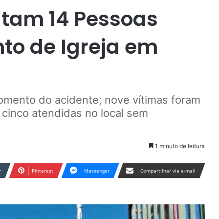
tam 14 Pessoas
o de Igreja em
omento do acidente; nove vítimas foram
 cinco atendidas no local sem
1 minuto de leitura
r
Pinterest
Messenger
Compartilhar via e-mail