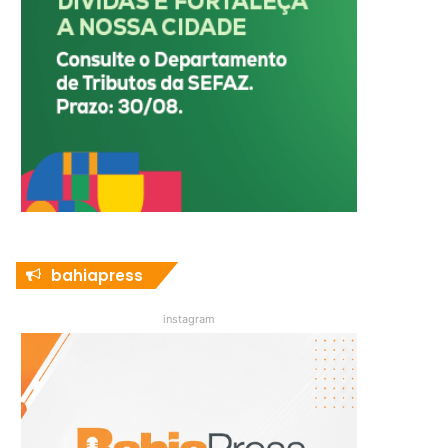
bahiapress
instagram