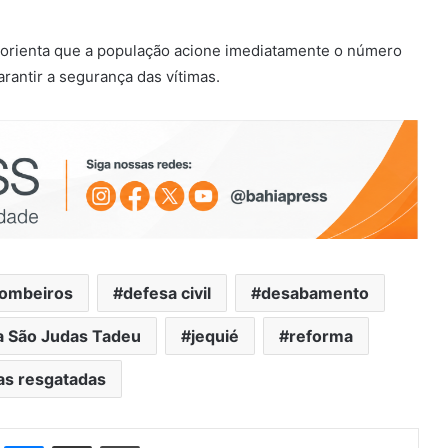
orienta que a população acione imediatamente o número
rantir a segurança das vítimas.
ombeiros
defesa civil
desabamento
ja São Judas Tadeu
jequié
reforma
as resgatadas
st
Messenger
Compartilhar via e-mail
Imprimir