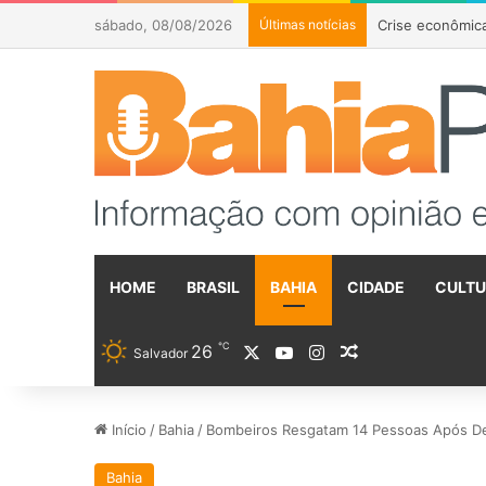
sábado, 08/08/2026
Últimas notícias
Flávio Bolsonar
HOME
BRASIL
BAHIA
CIDADE
CULT
℃
26
X
YouTube
Instagram
Artigo aleatóri
Salvador
Início
/
Bahia
/
Bombeiros Resgatam 14 Pessoas Após De
Bahia