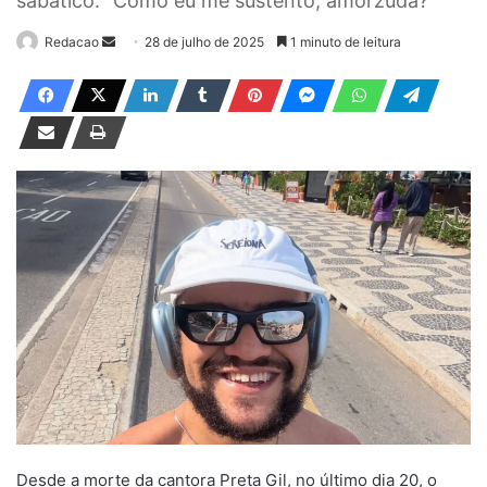
sabático: “Como eu me sustento, amorzuda?”
Redacao
M
28 de julho de 2025
1 minuto de leitura
a
n
d
e
u
m
e
-
m
a
i
l
Desde a morte da cantora Preta Gil, no último dia 20, o