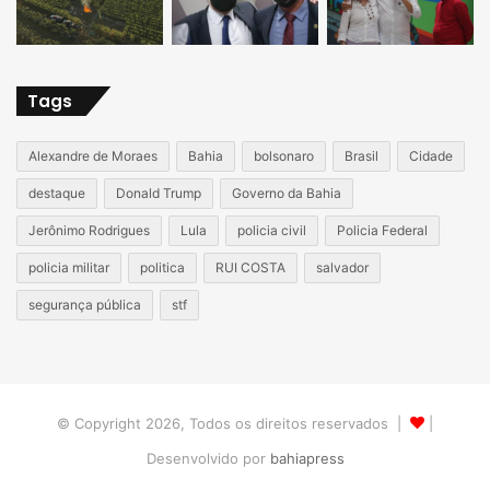
Tags
Alexandre de Moraes
Bahia
bolsonaro
Brasil
Cidade
destaque
Donald Trump
Governo da Bahia
Jerônimo Rodrigues
Lula
policia civil
Policia Federal
policia militar
politica
RUI COSTA
salvador
segurança pública
stf
© Copyright 2026, Todos os direitos reservados |
|
Desenvolvido por
bahiapress