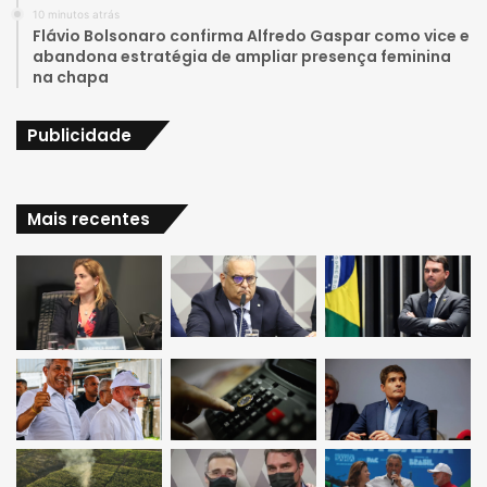
10 minutos atrás
Flávio Bolsonaro confirma Alfredo Gaspar como vice e
m
abandona estratégia de ampliar presença feminina
na chapa
Publicidade
Mais recentes