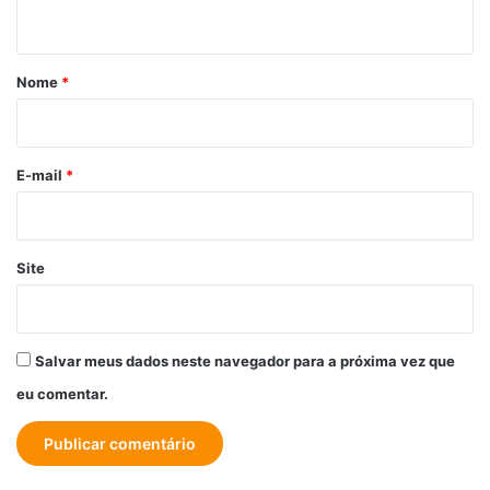
t
á
r
Nome
*
i
o
*
E-mail
*
Site
Salvar meus dados neste navegador para a próxima vez que
eu comentar.