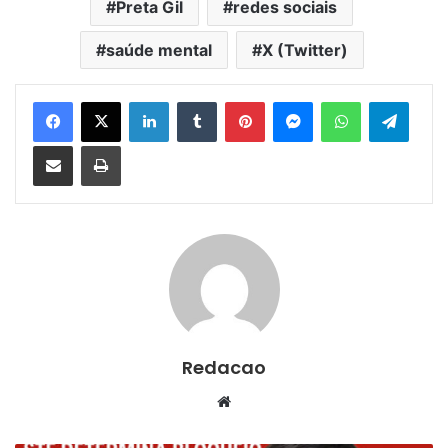
Preta Gil
redes sociais
saúde mental
X (Twitter)
Facebook
X
Linkedin
Tumblr
Pinterest
Messenger
WhatsApp
Telegram
Compartilhar via e-mail
Imprimir
Redacao
We
bsi