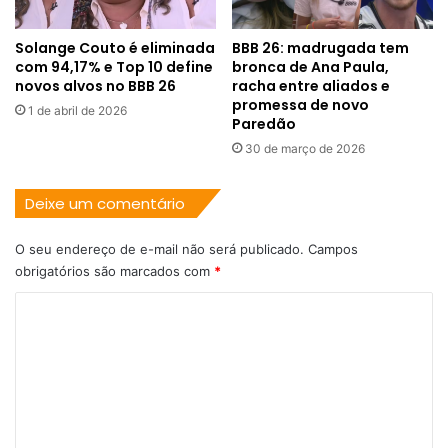
Solange Couto é eliminada
BBB 26: madrugada tem
com 94,17% e Top 10 define
bronca de Ana Paula,
novos alvos no BBB 26
racha entre aliados e
promessa de novo
1 de abril de 2026
Paredão
30 de março de 2026
Deixe um comentário
O seu endereço de e-mail não será publicado.
Campos
obrigatórios são marcados com
*
C
o
m
e
n