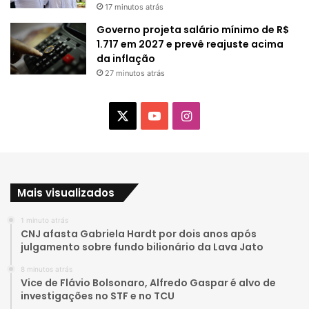
17 minutos atrás
Governo projeta salário mínimo de R$
1.717 em 2027 e prevê reajuste acima
da inflação
27 minutos atrás
X
Y
I
o
n
u
s
Mais visualizados
T
t
1 minuto atrás
u
a
CNJ afasta Gabriela Hardt por dois anos após
julgamento sobre fundo bilionário da Lava Jato
b
g
8 minutos atrás
e
r
Vice de Flávio Bolsonaro, Alfredo Gaspar é alvo de
investigações no STF e no TCU
a