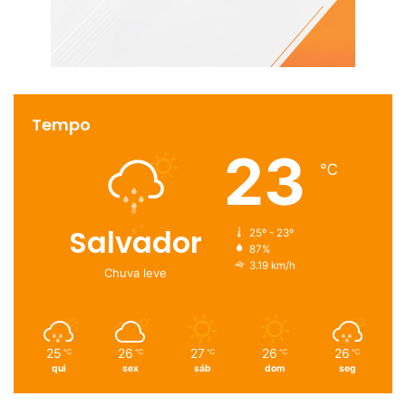
Tempo
23
℃
Salvador
25º - 23º
87%
3.19 km/h
Chuva leve
25
26
27
26
26
℃
℃
℃
℃
℃
qui
sex
sáb
dom
seg