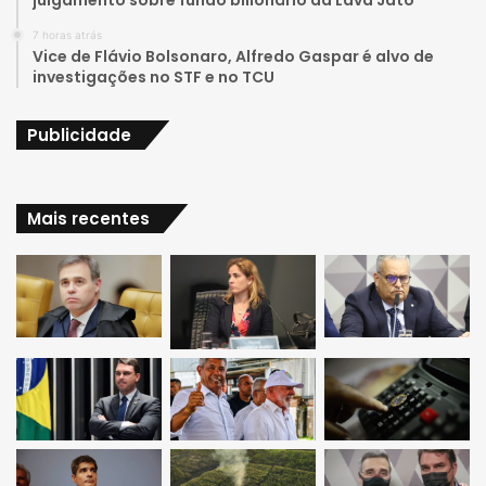
julgamento sobre fundo bilionário da Lava Jato
a
7 horas atrás
Vice de Flávio Bolsonaro, Alfredo Gaspar é alvo de
m
investigações no STF e no TCU
Publicidade
Mais recentes