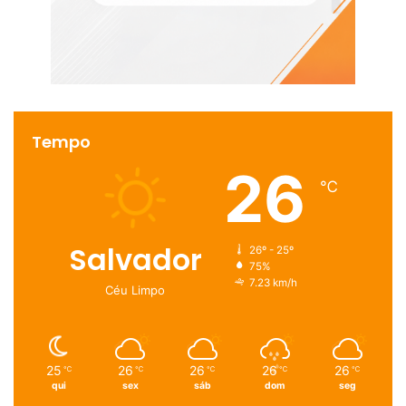
Tempo
26
℃
Salvador
26º - 25º
75%
7.23 km/h
Céu Limpo
25
26
26
26
26
℃
℃
℃
℃
℃
qui
sex
sáb
dom
seg