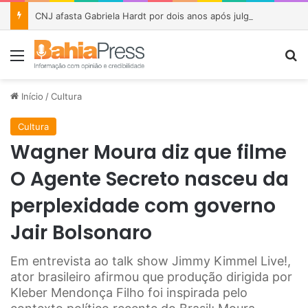
CNJ afasta Gabriela Hardt por dois anos após julgamento sobre fundo bilionário da Lava Jato
Menu
P
Início
/
Cultura
Cultura
Wagner Moura diz que filme
O Agente Secreto nasceu da
perplexidade com governo
Jair Bolsonaro
Em entrevista ao talk show Jimmy Kimmel Live!,
ator brasileiro afirmou que produção dirigida por
Kleber Mendonça Filho foi inspirada pelo