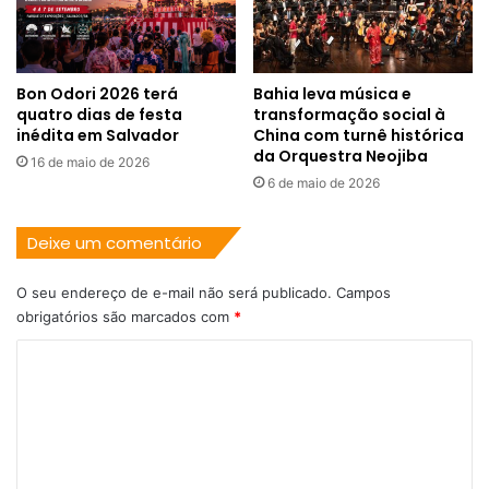
Bon Odori 2026 terá
Bahia leva música e
quatro dias de festa
transformação social à
inédita em Salvador
China com turnê histórica
da Orquestra Neojiba
16 de maio de 2026
6 de maio de 2026
Deixe um comentário
O seu endereço de e-mail não será publicado.
Campos
obrigatórios são marcados com
*
C
o
m
e
n