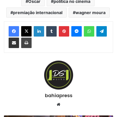
Oscar
política no cinema
premiação internacional
wagner moura
Facebook
X
Linkedin
Tumblr
Pinterest
Messenger
WhatsApp
Telegram
Compartilhar via e-mail
Imprimir
bahiapress
We
bsi
te