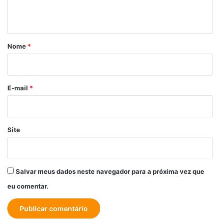
t
á
r
Nome
*
i
o
*
E-mail
*
Site
Salvar meus dados neste navegador para a próxima vez que
eu comentar.