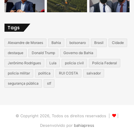
Tags
Alexandre de Moraes
Bahia
bolsonaro
Brasil
Cidade
destaque
Donald Trump
Governo da Bahia
Jerônimo Rodrigues
Lula
policia civil
Policia Federal
policia militar
politica
RUI COSTA
salvador
segurança pública
stf
© Copyright 2026, Todos os direitos reservados |
|
Desenvolvido por
bahiapress