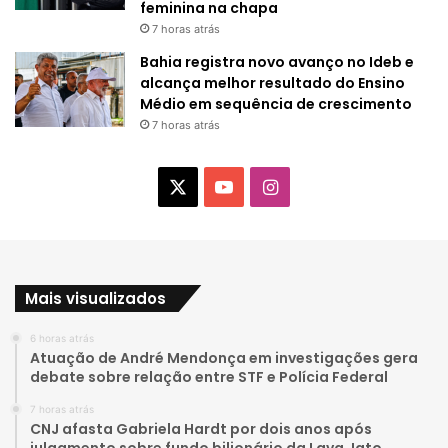
feminina na chapa
7 horas atrás
Bahia registra novo avanço no Ideb e
alcança melhor resultado do Ensino
Médio em sequência de crescimento
7 horas atrás
X
Y
I
o
n
u
s
Mais visualizados
T
t
6 horas atrás
u
a
Atuação de André Mendonça em investigações gera
debate sobre relação entre STF e Polícia Federal
b
g
7 horas atrás
e
r
CNJ afasta Gabriela Hardt por dois anos após