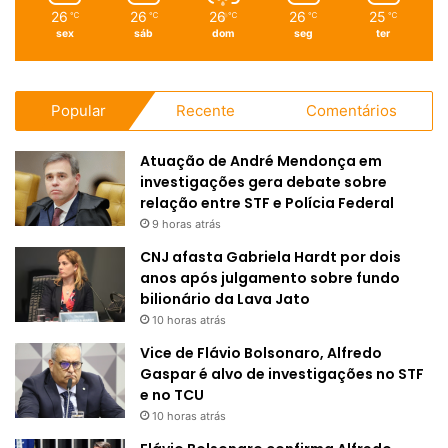
26
26
26
26
25
℃
℃
℃
℃
℃
sex
sáb
dom
seg
ter
Popular
Recente
Comentários
Atuação de André Mendonça em
investigações gera debate sobre
relação entre STF e Polícia Federal
9 horas atrás
CNJ afasta Gabriela Hardt por dois
anos após julgamento sobre fundo
bilionário da Lava Jato
10 horas atrás
Vice de Flávio Bolsonaro, Alfredo
Gaspar é alvo de investigações no STF
e no TCU
10 horas atrás