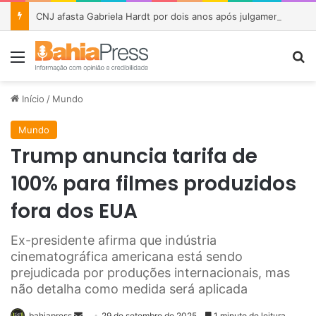
CNJ afasta Gabriela Hardt por dois anos após julgamento sobre fundo bilionário da Lava Jato
Menu
P
Início
/
Mundo
Mundo
Trump anuncia tarifa de
100% para filmes produzidos
fora dos EUA
Ex-presidente afirma que indústria
cinematográfica americana está sendo
prejudicada por produções internacionais, mas
não detalha como medida será aplicada
bahiapress
M
29 de setembro de 2025
1 minuto de leitura