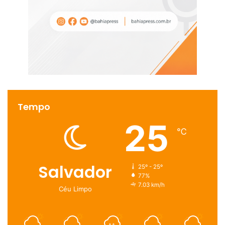
Tempo
25
℃
Salvador
25º - 25º
77%
7.03 km/h
Céu Limpo