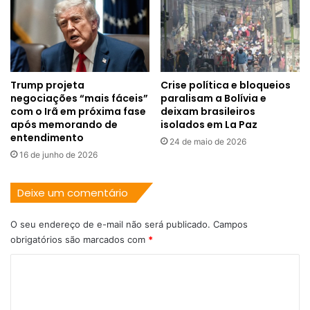
Trump projeta
Crise política e bloqueios
negociações “mais fáceis”
paralisam a Bolívia e
com o Irã em próxima fase
deixam brasileiros
após memorando de
isolados em La Paz
entendimento
24 de maio de 2026
16 de junho de 2026
Deixe um comentário
O seu endereço de e-mail não será publicado.
Campos
obrigatórios são marcados com
*
C
o
m