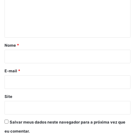
e
n
t
á
r
Nome
*
i
o
*
E-mail
*
Site
Salvar meus dados neste navegador para a próxima vez que
eu comentar.