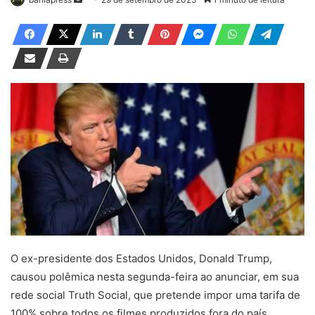
a
n
d
e
u
m
e
-
m
a
i
l
O ex-presidente dos Estados Unidos, Donald Trump,
causou polêmica nesta segunda-feira ao anunciar, em sua
rede social Truth Social, que pretende impor uma tarifa de
100% sobre todos os filmes produzidos fora do país.