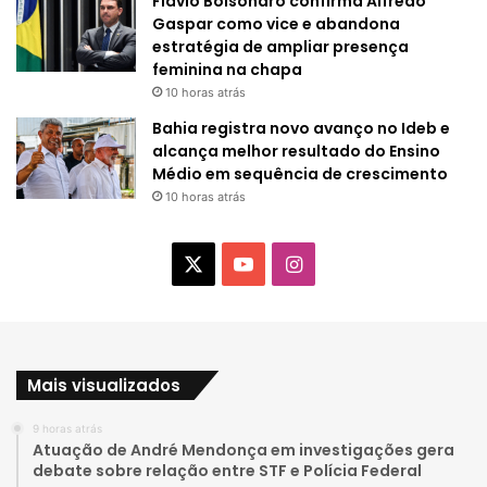
Flávio Bolsonaro confirma Alfredo
Gaspar como vice e abandona
estratégia de ampliar presença
feminina na chapa
10 horas atrás
Bahia registra novo avanço no Ideb e
alcança melhor resultado do Ensino
Médio em sequência de crescimento
10 horas atrás
X
Y
I
o
n
u
s
Mais visualizados
T
t
9 horas atrás
u
a
Atuação de André Mendonça em investigações gera
debate sobre relação entre STF e Polícia Federal
b
g