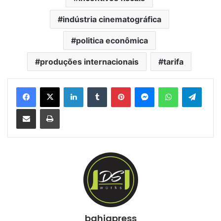
indústria cinematográfica
politica econômica
produções internacionais
tarifa
Facebook
X
Linkedin
Tumblr
Pinterest
Messenger
WhatsApp
Telegram
Compartilhar via e-mail
Imprimir
bahiapress