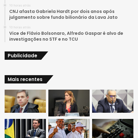
10 horas atrás
e
r
CNJ afasta Gabriela Hardt por dois anos após
julgamento sobre fundo bilionário da Lava Jato
a
10 horas atrás
Vice de Flávio Bolsonaro, Alfredo Gaspar é alvo de
m
investigações no STF e no TCU
Publicidade
Mais recentes