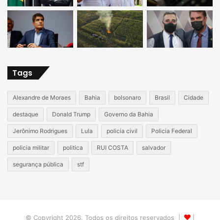
Tags
Alexandre de Moraes
Bahia
bolsonaro
Brasil
Cidade
destaque
Donald Trump
Governo da Bahia
Jerônimo Rodrigues
Lula
policia civil
Policia Federal
policia militar
politica
RUI COSTA
salvador
segurança pública
stf
© Copyright 2026, Todos os direitos reservados |
|