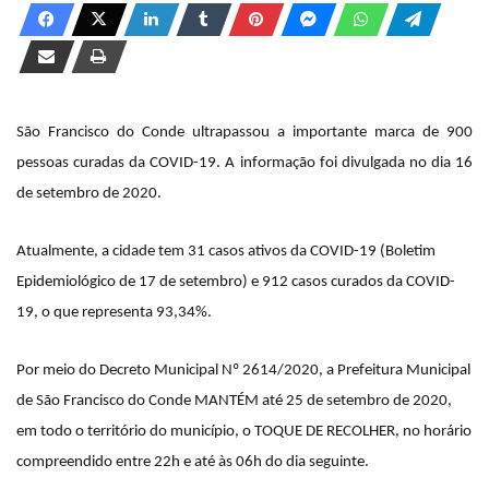
d
e
u
m
e
São Francisco do Conde ultrapassou a importante marca de 900
-
pessoas curadas da COVID-19. A informação foi divulgada no dia 16
m
a
de setembro de 2020.
i
l
Atualmente, a cidade tem 31 casos ativos da COVID-19 (Boletim
Epidemiológico de 17 de setembro) e 912 casos curados da COVID-
19, o que representa 93,34%.
Por meio do Decreto Municipal Nº 2614/2020, a Prefeitura Municipal
de São Francisco do Conde MANTÉM até 25 de setembro de 2020,
em todo o território do município, o TOQUE DE RECOLHER, no horário
compreendido entre 22h e até às 06h do dia seguinte.