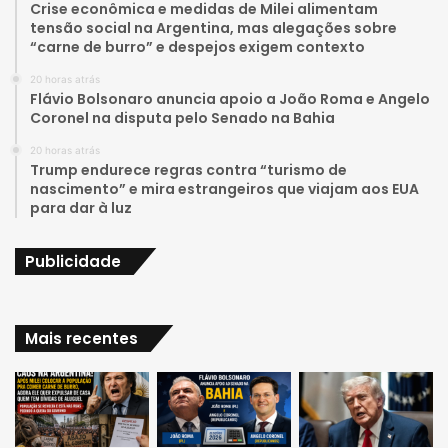
Crise econômica e medidas de Milei alimentam
tensão social na Argentina, mas alegações sobre
b
g
“carne de burro” e despejos exigem contexto
e
r
20 horas atrás
Flávio Bolsonaro anuncia apoio a João Roma e Angelo
a
Coronel na disputa pelo Senado na Bahia
20 horas atrás
m
Trump endurece regras contra “turismo de
nascimento” e mira estrangeiros que viajam aos EUA
para dar à luz
Publicidade
Mais recentes