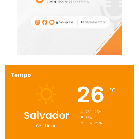
Tempo
26
℃
Salvador
26º - 25º
76%
5.37 km/h
Céu Limpo