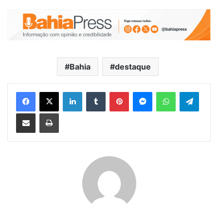
Bahia
destaque
Facebook
X
Linkedin
Tumblr
Pinterest
Messenger
WhatsApp
Telegram
Compartilhar via e-mail
Imprimir