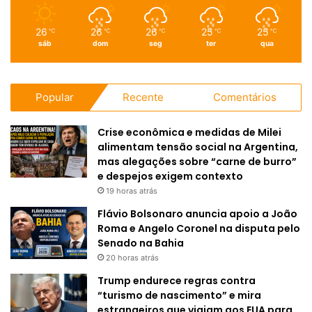
26
26
26
25
25
℃
℃
℃
℃
℃
sáb
dom
seg
ter
qua
Popular
Recente
Comentários
Crise econômica e medidas de Milei
alimentam tensão social na Argentina,
mas alegações sobre “carne de burro”
e despejos exigem contexto
19 horas atrás
Flávio Bolsonaro anuncia apoio a João
Roma e Angelo Coronel na disputa pelo
Senado na Bahia
20 horas atrás
Trump endurece regras contra
“turismo de nascimento” e mira
estrangeiros que viajam aos EUA para