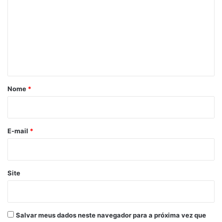
m
e
n
t
á
r
Nome
*
i
o
*
E-mail
*
Site
Salvar meus dados neste navegador para a próxima vez que