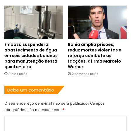
Embasa suspenderá
Bahia amplia prisões,
abastecimento de água
reduz mortes violentas e
em seis cidades baianas
reforça combate às
para manutenção nesta
facções, afirma Marcelo
quinta-feira
Werner
3 dias atrás
2 semanas atrás
Deixe um comentário
O seu endereço de e-mail não será publicado.
Campos
obrigatórios são marcados com
*
C
o