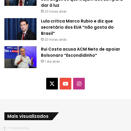
dar à luz
20 horas atrás
Lula critica Marco Rubio e diz que
secretário dos EUA “não gosta do
Brasil”
20 horas atrás
Rui Costa acusa ACM Neto de apoiar
Bolsonaro “Escondidinho”
1 dia atrás
X
Y
I
o
n
u
s
Mais visualizados
T
t
19 horas atrás
u
a