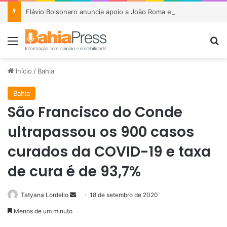
Flávio Bolsonaro anuncia apoio a João Roma e Angelo Coronel na disputa pelo Senado na Bahia
Menu
P
Início
/
Bahia
Bahia
São Francisco do Conde
ultrapassou os 900 casos
curados da COVID-19 e taxa
de cura é de 93,7%
Tatyana Lordello
M
18 de setembro de 2020
a
Menos de um minuto
n