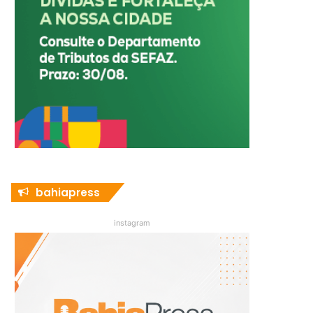
bahiapress
instagram