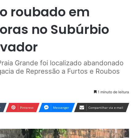
ro roubado em
oras no Subúrbio
lvador
Praia Grande foi localizado abandonado
gacia de Repressão a Furtos e Roubos
1 minuto de leitura
r
Pinterest
Messenger
Compartilhar via e-mail