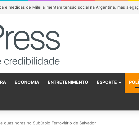
aro anuncia apoio a João Roma e Angelo Coronel na disputa pelo Senado
URA
ECONOMIA
ENTRETENIMENTO
ESPORTE
POL
o
 duas horas no Subúrbio Ferroviário de Salvador