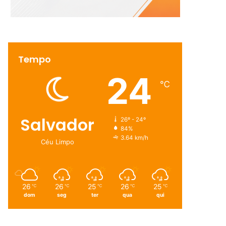
Tempo
24
℃
Salvador
26º - 24º
84%
3.64 km/h
Céu Limpo
26
26
25
26
25
℃
℃
℃
℃
℃
dom
seg
ter
qua
qui