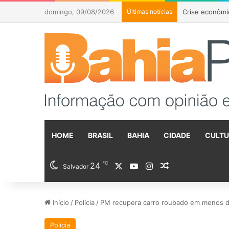
domingo, 09/08/2026
Últimas notícias
Flávio Bolson
HOME
BRASIL
BAHIA
CIDADE
CULT
℃
24
X
YouTube
Instagram
Artigo aleatóri
Salvador
Início
/
Polícia
/
PM recupera carro roubado em menos de
Polícia