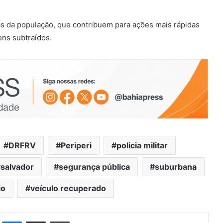
ias da população, que contribuem para ações mais rápidas
ens subtraídos.
DRFRV
Periperi
policia militar
salvador
segurança pública
suburbana
io
veículo recuperado
st
Messenger
Compartilhar via e-mail
Imprimir