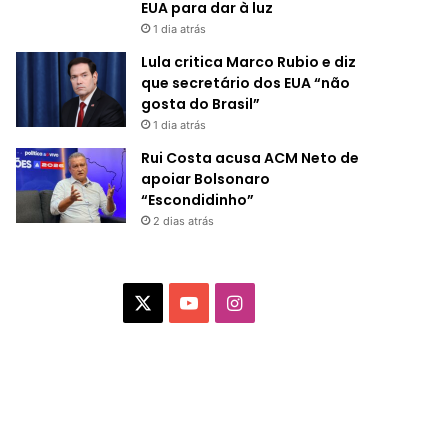
EUA para dar à luz
1 dia atrás
Lula critica Marco Rubio e diz
que secretário dos EUA “não
gosta do Brasil”
1 dia atrás
Rui Costa acusa ACM Neto de
apoiar Bolsonaro
“Escondidinho”
2 dias atrás
X
Y
I
o
n
u
s
T
t