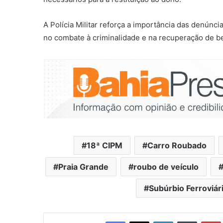
A Polícia Militar reforça a importância das denúnc
no combate à criminalidade e na recuperação de b
18ª CIPM
Carro Roubado
Praia Grande
roubo de veículo
Subúrbio Ferroviár
Facebook
X
Linkedin
Tumblr
Pintere