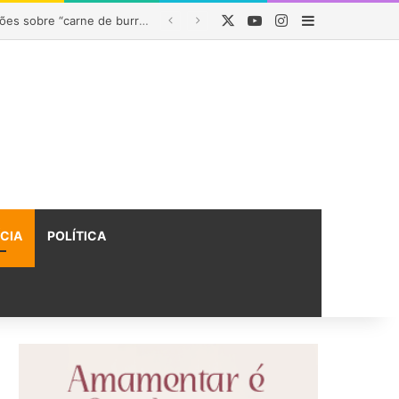
X
YouTube
Instagram
Barra Latera
 na Bahia
ÍCIA
POLÍTICA