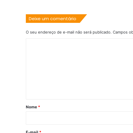
Deixe um comentário
O seu endereço de e-mail não será publicado.
Campos ob
C
o
m
e
n
t
á
r
Nome
*
i
o
*
E-mail
*