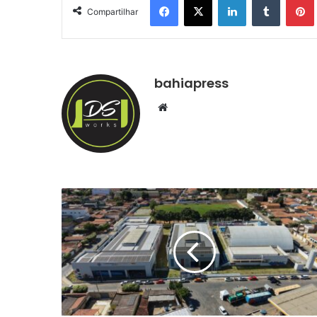
Compartilhar
bahiapress
We
bsi
te