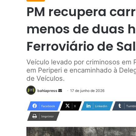
PM recupera car
menos de duas h
Ferroviário de Sa
Veículo levado por criminosos em 
em Periperi e encaminhado à Dele
de Veículos.
bahiapress
M
17 de junho de 2026
a
n
Facebook
X
Linkedin
Tumbl
d
Imprimir
e
u
m