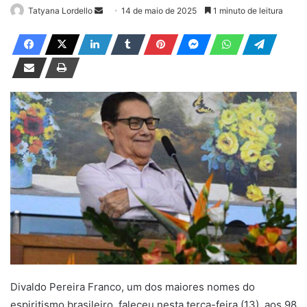
Tatyana Lordello
M
14 de maio de 2025
1 minuto de leitura
a
n
d
e
u
m
e
-
m
a
i
l
Divaldo Pereira Franco, um dos maiores nomes do
espiritismo brasileiro, faleceu nesta terça-feira (13), aos 98