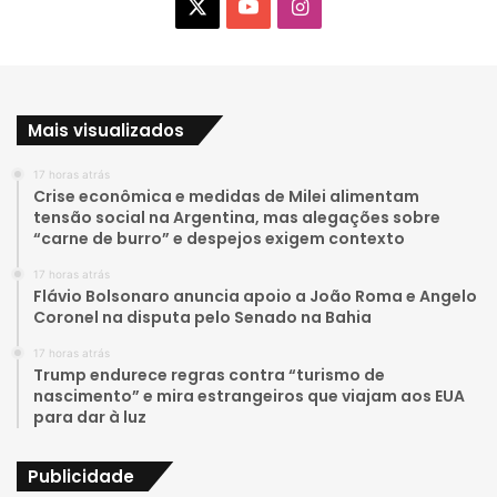
X
Y
I
o
n
u
s
Mais visualizados
T
t
17 horas atrás
u
a
Crise econômica e medidas de Milei alimentam
tensão social na Argentina, mas alegações sobre
b
g
“carne de burro” e despejos exigem contexto
e
r
17 horas atrás
Flávio Bolsonaro anuncia apoio a João Roma e Angelo
a
Coronel na disputa pelo Senado na Bahia
17 horas atrás
m
Trump endurece regras contra “turismo de
nascimento” e mira estrangeiros que viajam aos EUA
para dar à luz
Publicidade