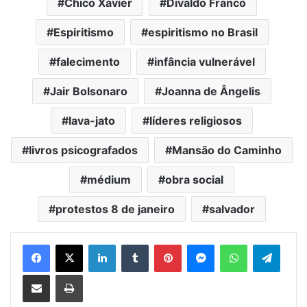
Chico Xavier
Divaldo Franco
Espiritismo
espiritismo no Brasil
falecimento
infância vulnerável
Jair Bolsonaro
Joanna de Ângelis
lava-jato
líderes religiosos
livros psicografados
Mansão do Caminho
médium
obra social
protestos 8 de janeiro
salvador
Facebook
X
Linkedin
Tumblr
Pinterest
Messenger
WhatsApp
Telegram
Compartilhar via e-mail
Imprimir