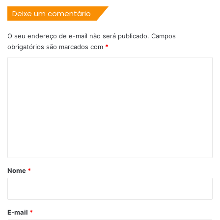
Deixe um comentário
O seu endereço de e-mail não será publicado.
Campos
obrigatórios são marcados com
*
C
o
m
e
n
t
á
r
Nome
*
i
o
*
E-mail
*