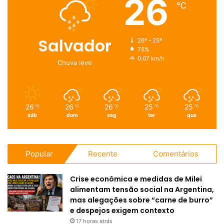
26
℃
Salvador
26º - 25º
78%
0.07 km/h
Chuva leve
26
26
26
25
25
℃
℃
℃
℃
℃
sáb
dom
seg
ter
qua
Popular
Recente
Comentários
Crise econômica e medidas de Milei
alimentam tensão social na Argentina,
mas alegações sobre “carne de burro”
e despejos exigem contexto
17 horas atrás