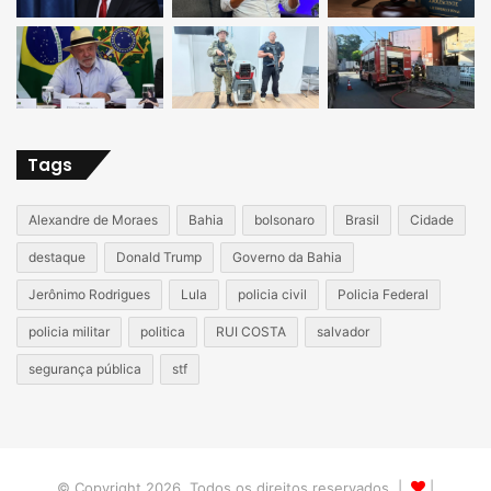
Tags
Alexandre de Moraes
Bahia
bolsonaro
Brasil
Cidade
destaque
Donald Trump
Governo da Bahia
Jerônimo Rodrigues
Lula
policia civil
Policia Federal
policia militar
politica
RUI COSTA
salvador
segurança pública
stf
© Copyright 2026, Todos os direitos reservados |
|