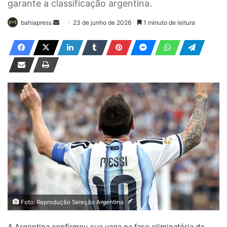
garante a classificação argentina.
bahiapress
M
23 de junho de 2026
1 minuto de leitura
a
n
d
e
u
m
e
-
m
a
i
l
Foto: Reprodução Seleção Argentina
A Argentina confirmou sua vaga na fase eliminatória da