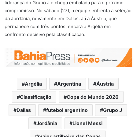
liderança do Grupo J e chega embalada para o próximo
compromisso. No sábado (27), a equipe enfrenta a seleção
da
Jordânia
, novamente em Dallas. Já a
Áustria
, que
permanece com três pontos, encara a
Argélia
em
confronto decisivo pela classificação.
Argélia
Argentina
Áustria
Classificação
Copa do Mundo 2026
Dallas
futebol argentino
Grupo J
Jordânia
Lionel Messi
maior artilheiro das Copas