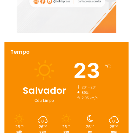
Tempo
23
℃
Salvador
26º - 23º
89%
2.95 km/h
Céu Limpo
26
26
26
25
25
℃
℃
℃
℃
℃
sáb
dom
seg
ter
qua