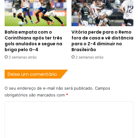
Bahia empata com o
Vitória perde para o Remo
Corinthians após ter três
fora de casa e vê distância
gols anulados e segue na
para o Z-4 diminuir no
briga pelo G-4
Brasileirão
2 semanas atrás
2 semanas atrás
Deixe um comentário
O seu endereço de e-mail não será publicado.
Campos
obrigatórios são marcados com
*
C
o
m
e