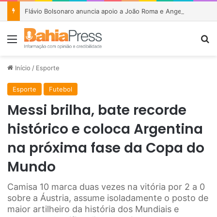
Flávio Bolsonaro anuncia apoio a João Roma e Angelo Coronel na disputa pelo Senado na Bahia
Menu
P
Início
/
Esporte
Esporte
Futebol
Messi brilha, bate recorde
histórico e coloca Argentina
na próxima fase da Copa do
Mundo
Camisa 10 marca duas vezes na vitória por 2 a 0
sobre a Áustria, assume isoladamente o posto de
maior artilheiro da história dos Mundiais e