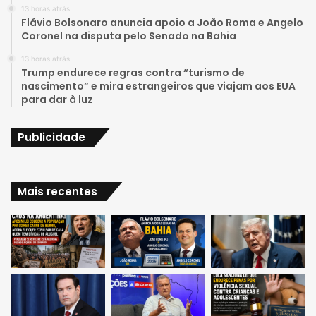
e
r
13 horas atrás
Flávio Bolsonaro anuncia apoio a João Roma e Angelo
a
Coronel na disputa pelo Senado na Bahia
13 horas atrás
m
Trump endurece regras contra “turismo de
nascimento” e mira estrangeiros que viajam aos EUA
para dar à luz
Publicidade
Mais recentes