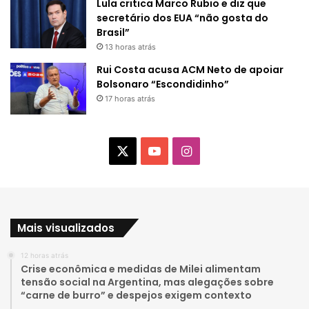
Lula critica Marco Rubio e diz que
secretário dos EUA “não gosta do
Brasil”
13 horas atrás
Rui Costa acusa ACM Neto de apoiar
Bolsonaro “Escondidinho”
17 horas atrás
X
Y
I
o
n
u
s
Mais visualizados
T
t
12 horas atrás
u
a
Crise econômica e medidas de Milei alimentam
tensão social na Argentina, mas alegações sobre
b
g
“carne de burro” e despejos exigem contexto