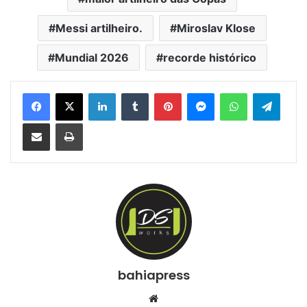
Messi artilheiro.
Miroslav Klose
Mundial 2026
recorde histórico
Facebook
X
Linkedin
Tumblr
Pinterest
Messenger
WhatsApp
Telegram
Compartilhar via e-mail
Imprimir
bahiapress
We