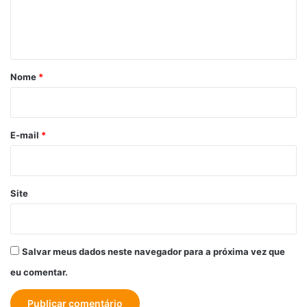
n
t
á
r
Nome
*
i
o
*
E-mail
*
Site
Salvar meus dados neste navegador para a próxima vez que
eu comentar.