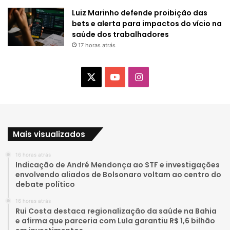
Luiz Marinho defende proibição das
bets e alerta para impactos do vício na
saúde dos trabalhadores
17 horas atrás
X
Y
I
o
n
u
s
Mais visualizados
T
t
16 horas atrás
u
a
Indicação de André Mendonça ao STF e investigações
envolvendo aliados de Bolsonaro voltam ao centro do
b
g
debate político
e
r
16 horas atrás
Rui Costa destaca regionalização da saúde na Bahia
a
e afirma que parceria com Lula garantiu R$ 1,6 bilhão