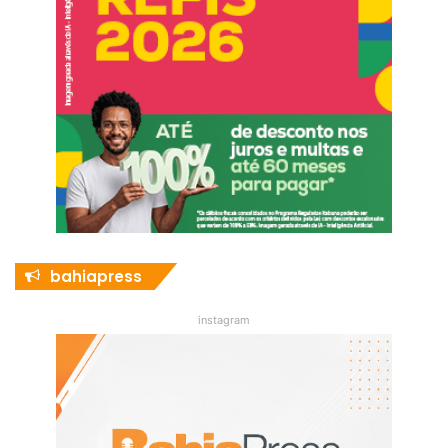
bahiapress
instagram