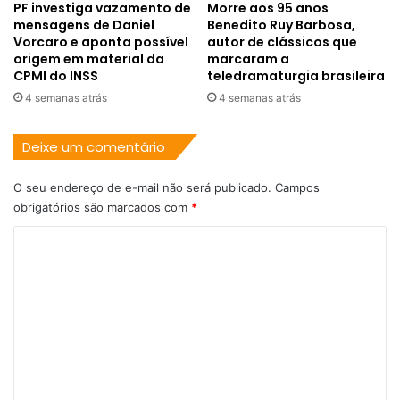
PF investiga vazamento de
Morre aos 95 anos
mensagens de Daniel
Benedito Ruy Barbosa,
Vorcaro e aponta possível
autor de clássicos que
origem em material da
marcaram a
CPMI do INSS
teledramaturgia brasileira
4 semanas atrás
4 semanas atrás
Deixe um comentário
O seu endereço de e-mail não será publicado.
Campos
obrigatórios são marcados com
*
C
o
m
e
n
t
á