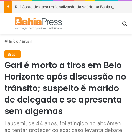
Rui Costa destaca regionalização da saúde na Bahia e afirma que parceria com Lula garantiu R$ 1,6 bilhão em investimentos
Menu
P
Início
/
Brasil
Brasil
Gari é morto a tiros em Belo
Horizonte após discussão no
trânsito; suspeito é marido
de delegada e se apresenta
sem algemas
Laudemi, de 44 anos, foi atingido no abdômen
ao tentar proteger colega; caso levanta debate