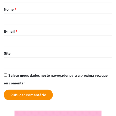
r
Nome
*
i
o
*
E-mail
*
Site
Salvar meus dados neste navegador para a próxima vez que
eu comentar.