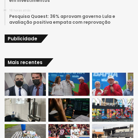
em investimentos
m
16 horas atrás
Pesquisa Quaest: 36% aprovam governo Lula e
avaliação positiva empata com reprovação
Publicidade
Mais recentes