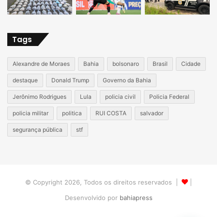
Tags
Alexandre de Moraes
Bahia
bolsonaro
Brasil
Cidade
destaque
Donald Trump
Governo da Bahia
Jerônimo Rodrigues
Lula
policia civil
Policia Federal
policia militar
politica
RUI COSTA
salvador
segurança pública
stf
© Copyright 2026, Todos os direitos reservados |
|
Desenvolvido por
bahiapress