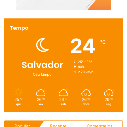
Tempo
24
℃
Salvador
25º - 23º
80%
2.73 km/h
Céu Limpo
25
26
26
26
26
℃
℃
℃
℃
℃
qui
sex
sáb
dom
seg
Popular
Recente
Comentários