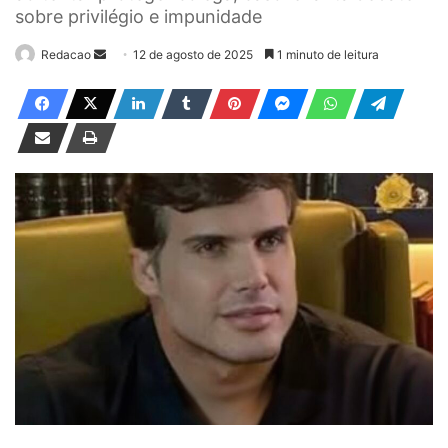
sobre privilégio e impunidade
Redacao
M
12 de agosto de 2025
1 minuto de leitura
a
n
d
e
u
m
e
-
m
a
i
l