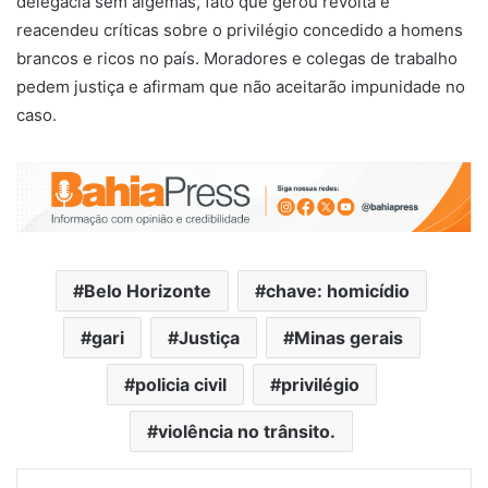
delegacia sem algemas, fato que gerou revolta e
reacendeu críticas sobre o privilégio concedido a homens
brancos e ricos no país. Moradores e colegas de trabalho
pedem justiça e afirmam que não aceitarão impunidade no
caso.
Belo Horizonte
chave: homicídio
gari
Justiça
Minas gerais
policia civil
privilégio
violência no trânsito.
Facebook
X
Linkedin
Tumblr
Pinterest
Messenger
WhatsApp
Telegram