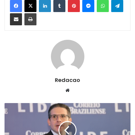
Compartilhar via e-mail
Imprimir
Redacao
We
bsi
te