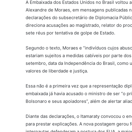
A Embaixada dos Estados Unidos no Brasil voltou a 
Alexandre de Moraes, em mensagens publicadas nas 
declarações do subsecretário de Diplomacia Públi
direciona acusações ao magistrado, relator do pro
sete réus por tentativa de golpe de Estado.
Segundo o texto, Moraes e “indivíduos cujos abus
estariam sujeitos a medidas cabíveis por parte d
setembro, data da Independência do Brasil, como
valores de liberdade e justiça.
Essa não é a primeira vez que a representação dipl
embaixada já havia acusado o ministro de ser “o pr
Bolsonaro e seus apoiadores”, além de alertar alia
Diante das declarações, o Itamaraty convocou o e
para prestar explicações. A nova postagem gerou f
internautas defenderam a postura dos EUA, a maior