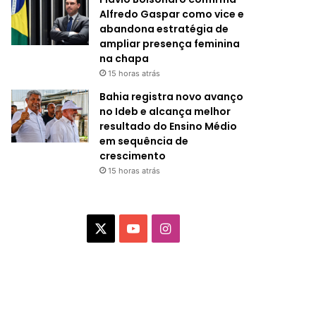
Alfredo Gaspar como vice e
abandona estratégia de
ampliar presença feminina
na chapa
15 horas atrás
Bahia registra novo avanço
no Ideb e alcança melhor
resultado do Ensino Médio
em sequência de
crescimento
15 horas atrás
X
Y
I
o
n
u
s
T
t