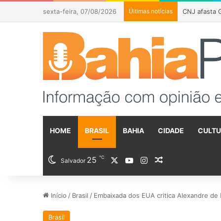
sexta-feira, 07/08/2026
Últimas notícias
CNJ afasta G
HOME
BRASIL
BAHIA
CIDADE
CULT
℃
25
X
YouTube
Instagram
Artigo aleatóri
Salvador
Início
/
Brasil
/
Embaixada dos EUA critica Alexandre de 
Brasil