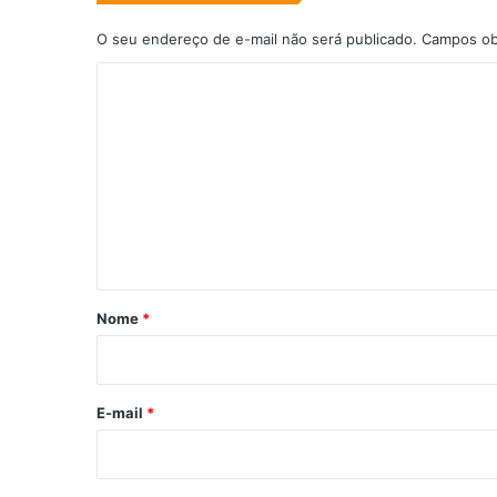
O seu endereço de e-mail não será publicado.
Campos ob
C
o
m
e
n
t
á
r
Nome
*
i
o
*
E-mail
*