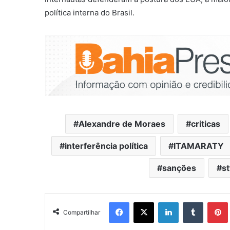
política interna do Brasil.
Alexandre de Moraes
criticas
interferência política
ITAMARATY
sanções
st
Facebook
X
Linkedin
Tumblr
Pintere
Compartilhar