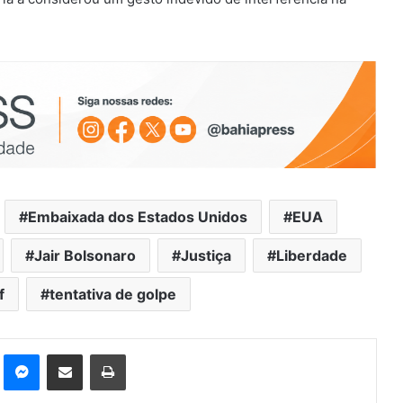
Embaixada dos Estados Unidos
EUA
Jair Bolsonaro
Justiça
Liberdade
f
tentativa de golpe
st
Messenger
Compartilhar via e-mail
Imprimir