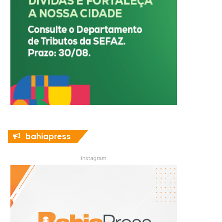
bahiapress
instagram