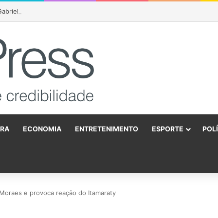
abriela Hardt por dois anos após julgamento sobre fundo bilionário da 
URA
ECONOMIA
ENTRETENIMENTO
ESPORTE
POL
o
Moraes e provoca reação do Itamaraty