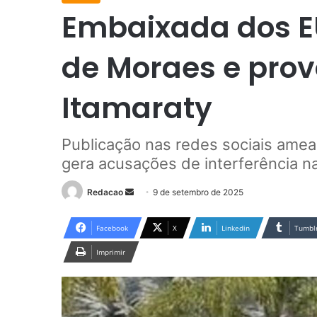
Embaixada dos EU
de Moraes e pro
Itamaraty
Publicação nas redes sociais amea
gera acusações de interferência na 
Redacao
M
9 de setembro de 2025
a
n
Facebook
X
Linkedin
Tumbl
d
Imprimir
e
u
m
e