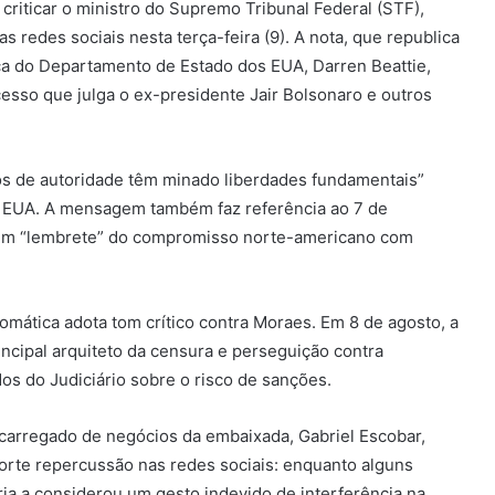
criticar o ministro do Supremo Tribunal Federal (STF),
redes sociais nesta terça-feira (9). A nota, que republica
ca do Departamento de Estado dos EUA, Darren Beattie,
cesso que julga o ex-presidente Jair Bolsonaro e outros
os de autoridade têm minado liberdades fundamentais”
os EUA. A mensagem também faz referência ao 7 de
 um “lembrete” do compromisso norte-americano com
omática adota tom crítico contra Moraes. Em 8 de agosto, a
incipal arquiteto da censura e perseguição contra
dos do Judiciário sobre o risco de sanções.
ncarregado de negócios da embaixada, Gabriel Escobar,
orte repercussão nas redes sociais: enquanto alguns
ia a considerou um gesto indevido de interferência na