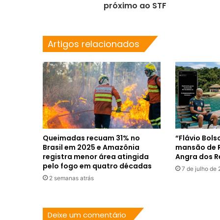
próximo ao STF
Artigos relacionados
Queimadas recuam 31% no
“Flávio Bol
Brasil em 2025 e Amazônia
mansão de R
registra menor área atingida
Angra dos R
pelo fogo em quatro décadas
7 de julho de
2 semanas atrás
Deixe um comentário