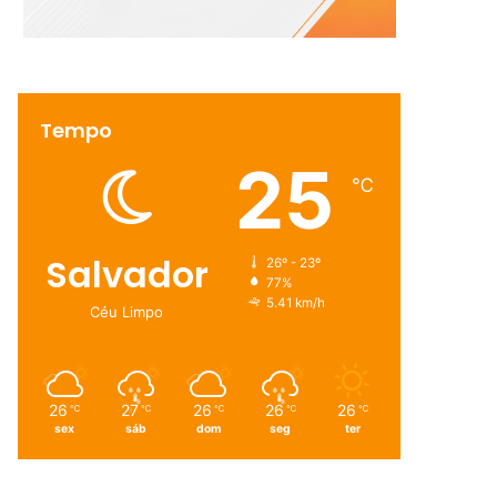
Tempo
25
℃
Salvador
26º - 23º
77%
5.41 km/h
Céu Limpo
26
27
26
26
26
℃
℃
℃
℃
℃
sex
sáb
dom
seg
ter