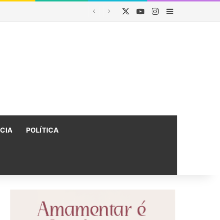
X
YouTube
Instagram
Barra Latera
Lava Jato
ÍCIA
POLÍTICA