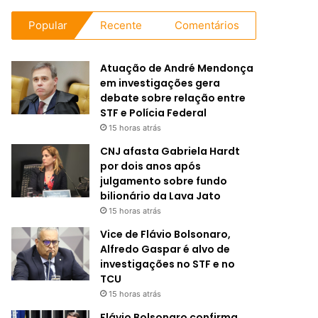
Popular
Recente
Comentários
Atuação de André Mendonça
em investigações gera
debate sobre relação entre
STF e Polícia Federal
15 horas atrás
CNJ afasta Gabriela Hardt
por dois anos após
julgamento sobre fundo
bilionário da Lava Jato
15 horas atrás
Vice de Flávio Bolsonaro,
Alfredo Gaspar é alvo de
investigações no STF e no
TCU
15 horas atrás
Flávio Bolsonaro confirma