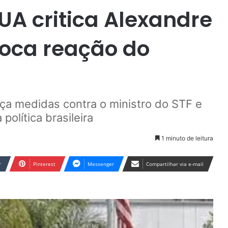
A critica Alexandre
voca reação do
ça medidas contra o ministro do STF e
política brasileira
1 minuto de leitura
r
Pinterest
Messenger
Compartilhar via e-mail