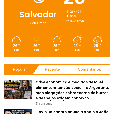
Salvador
26º - 24º
85%
4.35 km/h
Céu Limpo
26
26
25
25
25
℃
℃
℃
℃
℃
dom
seg
ter
qua
qui
Popular
Recente
Comentários
Crise econômica e medidas de Milei
alimentam tensão social na Argentina,
mas alegações sobre “carne de burro”
e despejos exigem contexto
1 dia atrás
Flávio Bolsonaro anuncia apoio a João