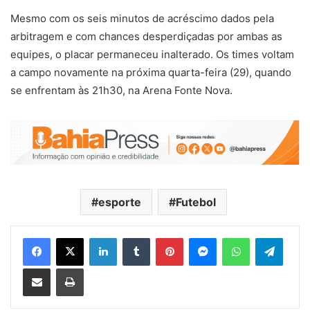
Mesmo com os seis minutos de acréscimo dados pela
arbitragem e com chances desperdiçadas por ambas as
equipes, o placar permaneceu inalterado. Os times voltam
a campo novamente na próxima quarta-feira (29), quando
se enfrentam às 21h30, na Arena Fonte Nova.
esporte
Futebol
Facebook
X
Linkedin
Tumblr
Pinterest
Messenger
WhatsApp
Telegram
Compartilhar via e-mail
Imprimir