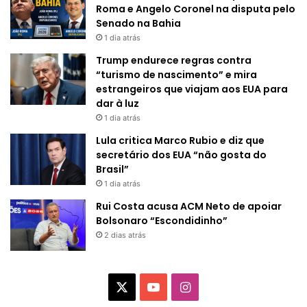
Roma e Angelo Coronel na disputa pelo
Senado na Bahia
1 dia atrás
Trump endurece regras contra
“turismo de nascimento” e mira
estrangeiros que viajam aos EUA para
dar à luz
1 dia atrás
Lula critica Marco Rubio e diz que
secretário dos EUA “não gosta do
Brasil”
1 dia atrás
Rui Costa acusa ACM Neto de apoiar
Bolsonaro “Escondidinho”
2 dias atrás
X
Y
I