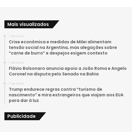
o
n
u
s
Mais visualizados
T
t
1 dia atrás
u
a
Crise econômica e medidas de Milei alimentam
tensão social na Argentina, mas alegações sobre
b
g
“carne de burro” e despejos exigem contexto
e
r
1 dia atrás
Flávio Bolsonaro anuncia apoio a João Roma e Angelo
a
Coronel na disputa pelo Senado na Bahia
1 dia atrás
m
Trump endurece regras contra “turismo de
nascimento” e mira estrangeiros que viajam aos EUA
para dar à luz
Publicidade