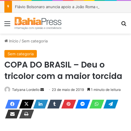
Flávio Bolsonaro anuncia apoio a João Roma e Angelo Coronel na disputa pelo Senado na Bahia
Menu
P
Início
/
Sem categoria
Sem categoria
COPA DO BRASIL – Deu o
tricolor com a maior torcida
Tatyana Lordello
M
23 de maio de 2019
1 minuto de leitura
a
n
d
e
u