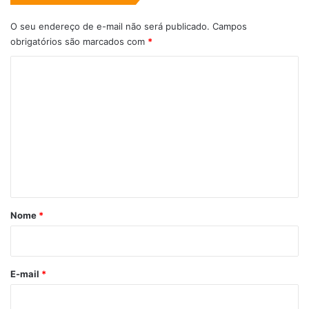
O seu endereço de e-mail não será publicado.
Campos
obrigatórios são marcados com
*
C
o
m
e
n
t
á
r
Nome
*
i
o
*
E-mail
*