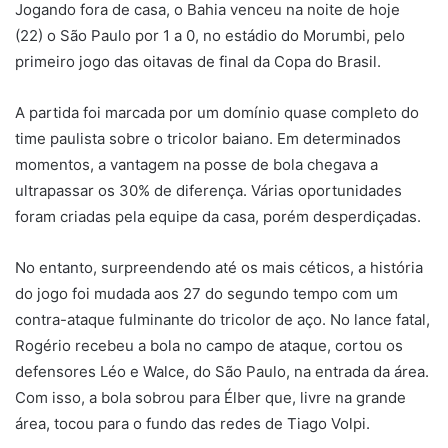
m
Jogando fora de casa, o Bahia venceu na noite de hoje
e
(22) o São Paulo por 1 a 0, no estádio do Morumbi, pelo
-
primeiro jogo das oitavas de final da Copa do Brasil.
m
a
A partida foi marcada por um domínio quase completo do
i
time paulista sobre o tricolor baiano. Em determinados
l
momentos, a vantagem na posse de bola chegava a
ultrapassar os 30% de diferença. Várias oportunidades
foram criadas pela equipe da casa, porém desperdiçadas.
No entanto, surpreendendo até os mais céticos, a história
do jogo foi mudada aos 27 do segundo tempo com um
contra-ataque fulminante do tricolor de aço. No lance fatal,
Rogério recebeu a bola no campo de ataque, cortou os
defensores Léo e Walce, do São Paulo, na entrada da área.
Com isso, a bola sobrou para Élber que, livre na grande
área, tocou para o fundo das redes de Tiago Volpi.