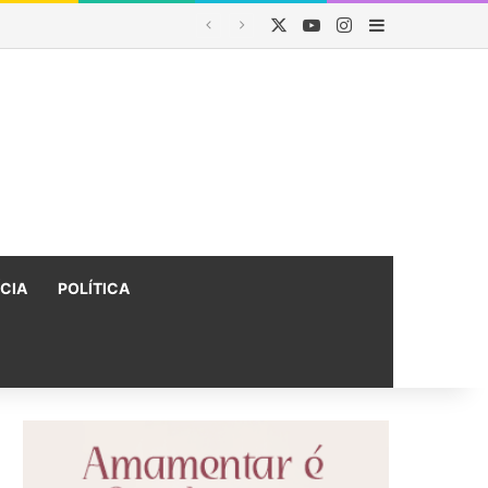
X
YouTube
Instagram
Barra Latera
do na Bahia
ÍCIA
POLÍTICA