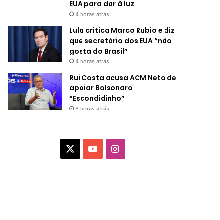
EUA para dar à luz
4 horas atrás
Lula critica Marco Rubio e diz
que secretário dos EUA “não
gosta do Brasil”
4 horas atrás
Rui Costa acusa ACM Neto de
apoiar Bolsonaro
“Escondidinho”
8 horas atrás
X
Y
I
o
n
u
s
T
t