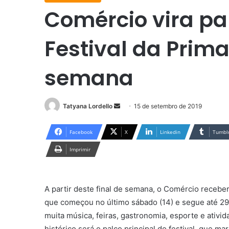
Comércio vira pal
Festival da Prima
semana
Tatyana Lordello
M
15 de setembro de 2019
a
n
Facebook
X
Linkedin
Tumbl
d
Imprimir
e
u
m
A partir deste final de semana, o Comércio receber
e
que começou no último sábado (14) e segue até 
-
muita música, feiras, gastronomia, esporte e ativida
m
histórico será o palco principal do festival, que m
a