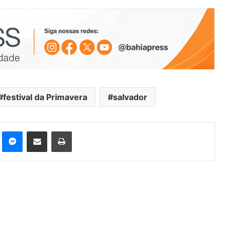
festival da Primavera
salvador
st
Messenger
Compartilhar via e-mail
Imprimir