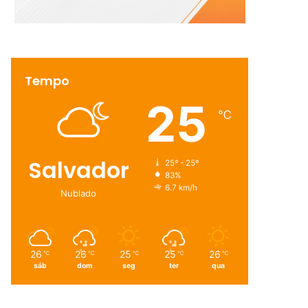
Tempo
25
℃
Salvador
25º - 25º
83%
6.7 km/h
Nublado
26
26
25
25
26
℃
℃
℃
℃
℃
sáb
dom
seg
ter
qua