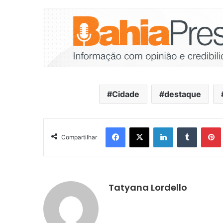
Cidade
destaque
Facebook
X
Linkedin
Tumblr
Pintere
Compartilhar
Tatyana Lordello