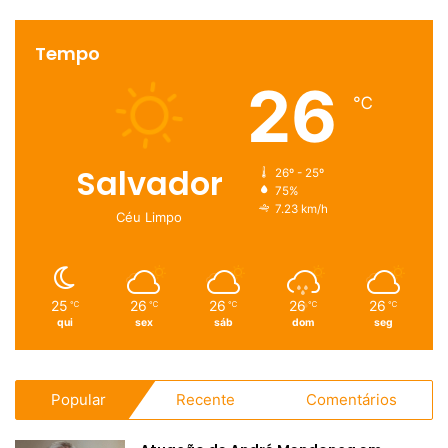
Tempo
26
℃
Salvador
26º - 25º
75%
7.23 km/h
Céu Limpo
25
26
26
26
26
℃
℃
℃
℃
℃
qui
sex
sáb
dom
seg
Popular
Recente
Comentários