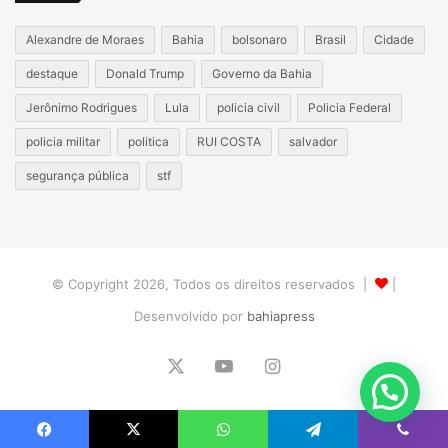
Alexandre de Moraes
Bahia
bolsonaro
Brasil
Cidade
destaque
Donald Trump
Governo da Bahia
Jerônimo Rodrigues
Lula
policia civil
Policia Federal
policia militar
politica
RUI COSTA
salvador
segurança pública
stf
© Copyright 2026, Todos os direitos reservados |
|
Desenvolvido por
bahiapress
X
YouTube
Instagram