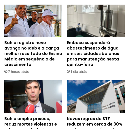
Bahia registra novo
Embasa suspenderá
avanço no Ideb e alcança
abastecimento de água
melhor resultado do Ensino
em seis cidades baianas
Médio em sequência de
para manutenção nesta
crescimento
quinta-feira
7 horas atrás
1 dia atrás
Bahia amplia prisões,
Novas regras do STF
reduz mortes violentas e
reduzem em cerca de 30%