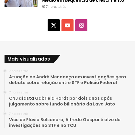
Médio em sequência de crescimento
7 horas atrás
X
Y
I
o
n
u
s
Mais visualizados
T
t
7 horas atrás
u
a
Atuação de André Mendonça em investigações gera
debate sobre relação entre STF e Polícia Federal
b
g
7 horas atrás
e
r
CNJ afasta Gabriela Hardt por dois anos após
julgamento sobre fundo bilionário da Lava Jato
a
7 horas atrás
Vice de Flávio Bolsonaro, Alfredo Gaspar é alvo de
m
investigações no STF e no TCU