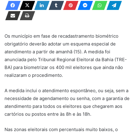
d
e
u
m
e
Os município em fase de recadastramento biométrico
-
obrigatório deverão adotar um esquema especial de
m
atendimento a partir de amanhã (15). A medida foi
a
anunciada pelo Tribunal Regional Eleitoral da Bahia (TRE-
i
BA) para biometrizar os 400 mil eleitores que ainda não
l
realizaram o procedimento.
A medida inclui o atendimento espontâneo, ou seja, sem a
necessidade de agendamento ou senha, com a garantia de
atendimento para todos os eleitores que chegarem aos
cartórios ou postos entre às 8h e às 18h.
Nas zonas eleitorais com percentuais muito baixos, o