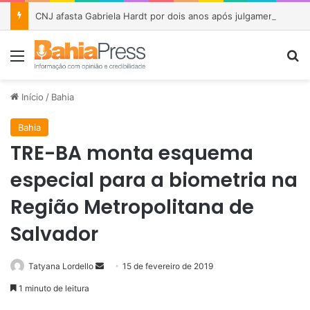
CNJ afasta Gabriela Hardt por dois anos após julgamento sobre fundo bilionário da Lava Jato
Menu
P
Início
/
Bahia
Bahia
TRE-BA monta esquema
especial para a biometria na
Região Metropolitana de
Salvador
Tatyana Lordello
M
15 de fevereiro de 2019
a
1 minuto de leitura
n