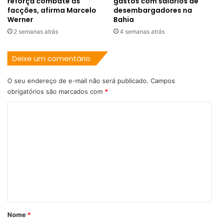
reforça combate às
gastos com salários de
facções, afirma Marcelo
desembargadores na
Werner
Bahia
2 semanas atrás
4 semanas atrás
Deixe um comentário
O seu endereço de e-mail não será publicado.
Campos
obrigatórios são marcados com
*
C
o
m
e
n
t
á
r
Nome
*