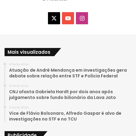
X
Y
I
o
n
u
s
Mais visualizados
T
t
4 horas atrás
u
a
Atuação de André Mendonça em investigações gera
debate sobre relação entre STF e Polícia Federal
b
g
4 horas atrás
e
r
CNJ afasta Gabriela Hardt por dois anos após
julgamento sobre fundo bilionário da Lava Jato
a
4 horas atrás
Vice de Flávio Bolsonaro, Alfredo Gaspar é alvo de
m
investigações no STF e no TCU
Publicidade