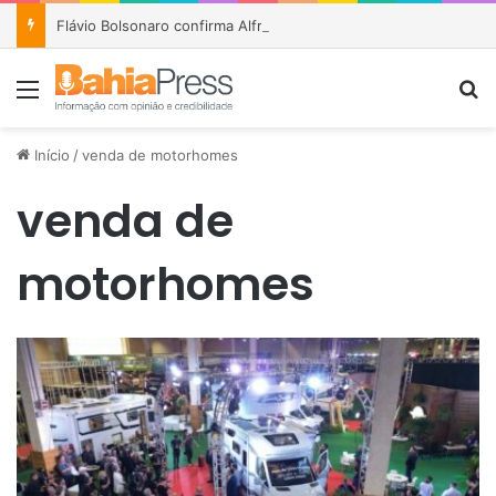
Flávio Bolsonaro confirma Alfredo Gaspar como vice e abandona estratégia de ampliar presença feminina na chapa
Menu
P
Início
/
venda de motorhomes
venda de
motorhomes