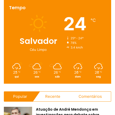
Tempo
24
℃
Salvador
25º - 24º
78%
3.4 km/h
Céu Limpo
25
26
26
26
26
℃
℃
℃
℃
℃
qui
sex
sáb
dom
seg
Popular
Recente
Comentários
Atuação de André Mendonça em
investigações gera debate sobre