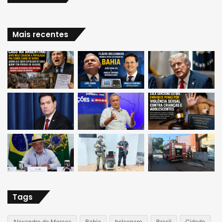
Mais recentes
Tags
Alexandre de Moraes
Bahia
bolsonaro
Brasil
Cidade