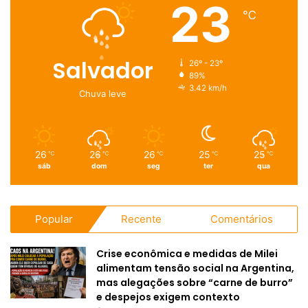
23
℃
Salvador
26º - 23º
89%
3.42 km/h
Chuva leve
26
26
26
25
25
℃
℃
℃
℃
℃
sáb
dom
seg
ter
qua
Popular
Recente
Comentários
Crise econômica e medidas de Milei
alimentam tensão social na Argentina,
mas alegações sobre “carne de burro”
e despejos exigem contexto