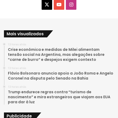
X
Y
I
o
n
u
s
Mais visualizados
T
t
13 horas atrás
u
a
Crise econômica e medidas de Milei alimentam
tensão social na Argentina, mas alegações sobre
b
g
“carne de burro” e despejos exigem contexto
e
r
13 horas atrás
Flávio Bolsonaro anuncia apoio a João Roma e Angelo
a
Coronel na disputa pelo Senado na Bahia
13 horas atrás
m
Trump endurece regras contra “turismo de
nascimento” e mira estrangeiros que viajam aos EUA
para dar à luz
Publicidade