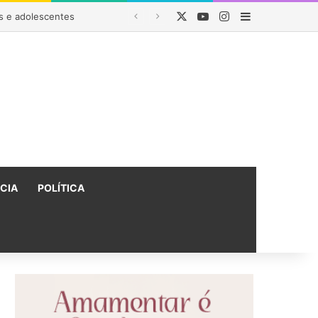
X
YouTube
Instagram
Barra Latera
tro
ÍCIA
POLÍTICA