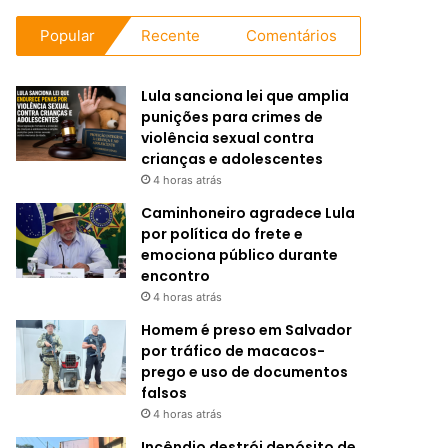
Popular
Recente
Comentários
Lula sanciona lei que amplia
punições para crimes de
violência sexual contra
crianças e adolescentes
4 horas atrás
Caminhoneiro agradece Lula
por política do frete e
emociona público durante
encontro
4 horas atrás
Homem é preso em Salvador
por tráfico de macacos-
prego e uso de documentos
falsos
4 horas atrás
Incêndio destrói depósito de