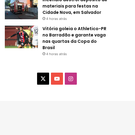
materiais para festas na
Cidade Nova, em Salvador
4 horas atrás
Vitória goleia o Athletico-PR
no Barradão e garante vaga
nas quartas da Copa do
Brasil
4 horas atrás
X
Y
I
o
n
u
s
T
t
u
a