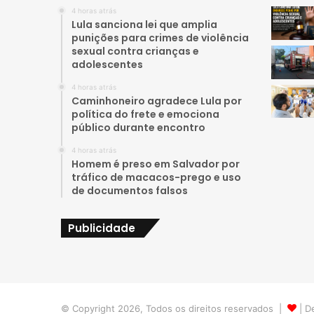
4 horas atrás
Lula sanciona lei que amplia
punições para crimes de violência
sexual contra crianças e
adolescentes
4 horas atrás
Caminhoneiro agradece Lula por
política do frete e emociona
público durante encontro
4 horas atrás
Homem é preso em Salvador por
tráfico de macacos-prego e uso
de documentos falsos
Publicidade
© Copyright 2026, Todos os direitos reservados |
| D