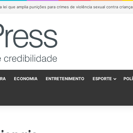
 agradece Lula por política do frete e emociona público durante encon
URA
ECONOMIA
ENTRETENIMENTO
ESPORTE
POL
o