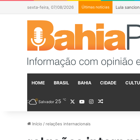
sexta-feira, 07/08/2026
Últimas notícias
Caminhoneiro
HOME
BRASIL
BAHIA
CIDADE
CULT
℃
25
X
YouTube
Instagram
Artigo aleatóri
Salvador
Início
/
relações internacionais