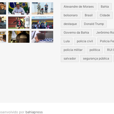
Alexandre de Moraes
Bahia
bolsonaro
Brasil
Cidade
destaque
Donald Trump
Governo da Bahia
Jerônimo Ro
Lula
policia civil
Policia F
policia militar
politica
RUI
salvador
segurança pública
esenvolvido por
bahiapress