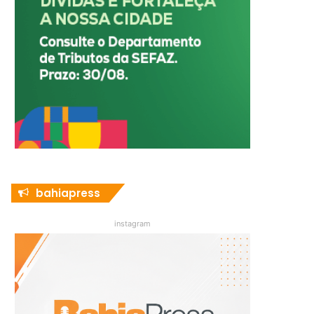
bahiapress
instagram