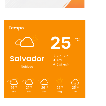
Tempo
25
℃
Salvador
26º - 25º
76%
2.81 km/h
Nublado
26
27
26
25
25
℃
℃
℃
℃
℃
sex
sáb
dom
seg
ter