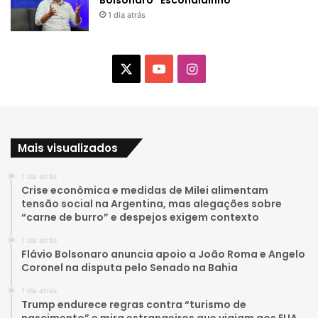
Bolsonaro “Escondidinho”
1 dia atrás
X
Y
I
o
n
u
s
Mais visualizados
T
t
1 dia atrás
u
a
Crise econômica e medidas de Milei alimentam
tensão social na Argentina, mas alegações sobre
b
g
“carne de burro” e despejos exigem contexto
e
r
1 dia atrás
Flávio Bolsonaro anuncia apoio a João Roma e Angelo
a
Coronel na disputa pelo Senado na Bahia
1 dia atrás
m
Trump endurece regras contra “turismo de