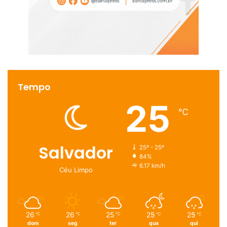
Tempo
25
℃
Salvador
25º - 25º
84%
6.17 km/h
Céu Limpo
26
26
25
25
25
℃
℃
℃
℃
℃
dom
seg
ter
qua
qui