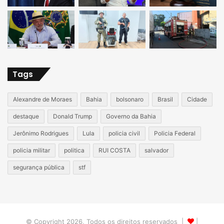
Tags
Alexandre de Moraes
Bahia
bolsonaro
Brasil
Cidade
destaque
Donald Trump
Governo da Bahia
Jerônimo Rodrigues
Lula
policia civil
Policia Federal
policia militar
politica
RUI COSTA
salvador
segurança pública
stf
© Copyright 2026, Todos os direitos reservados |
|