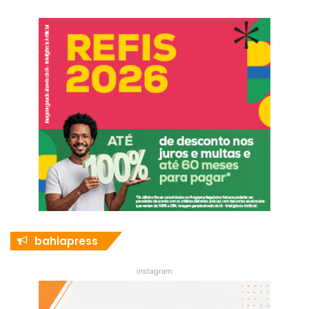
bahiapress
instagram