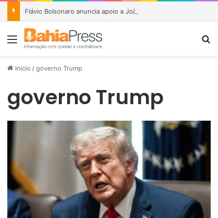
Flávio Bolsonaro anuncia apoio a João Roma e Angelo Coronel na disputa pelo Senado na Bahia
Menu
P
Início
/
governo Trump
governo Trump