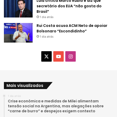
Lula critica Marco Rubio e diz que
secretário dos EUA “não gosta do
Brasil”
1 dia atrás
Rui Costa acusa ACM Neto de apoiar
Bolsonaro “Escondidinho”
1 dia atrás
X
Y
I
o
n
u
s
Mais visualizados
T
t
1 dia atrás
u
a
Crise econômica e medidas de Milei alimentam
tensão social na Argentina, mas alegações sobre
b
g
“carne de burro” e despejos exigem contexto