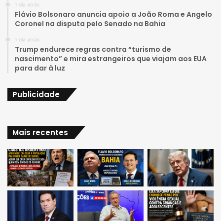
e
r
1 dia atrás
Flávio Bolsonaro anuncia apoio a João Roma e Angelo
a
Coronel na disputa pelo Senado na Bahia
1 dia atrás
m
Trump endurece regras contra “turismo de
nascimento” e mira estrangeiros que viajam aos EUA
para dar à luz
Publicidade
Mais recentes