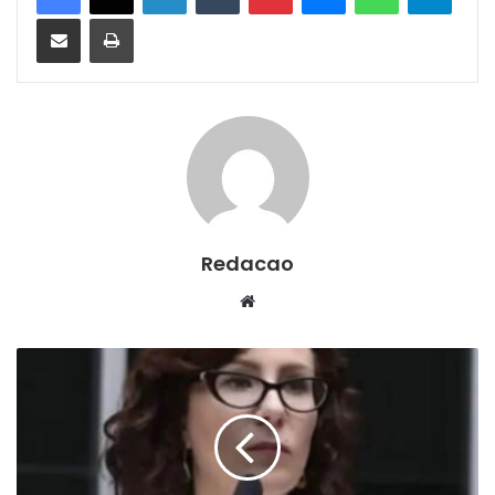
Compartilhar via e-mail
Imprimir
Redacao
We
bsi
te