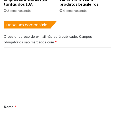
tarifas dos EUA
produtos brasileiros
2 semanas atrás
4 semanas atrás
Deixe um comentário
O seu endereço de e-mail não será publicado.
Campos
obrigatórios são marcados com
*
C
o
m
e
n
t
á
r
Nome
*
i