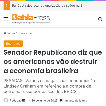
Rui Costa destaca regionalização da saúde na Bahia e afirma que parceria com Lula garantiu R$ 1,6 bilhão em investimentos
Menu
P
Início
/
Economia
Economia
Senador Republicano diz que
os americanos vão destruir
a economia brasileira
PESADAS “Vamos esmagar suas economias”, diz
Lindsey Graham em referência à compra de
petróleo russo por países dos BRICS
Redacao
M
29 de julho de 2025
1 minuto de leitura