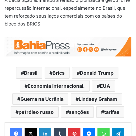
A declaração aumentou a tensão diplomática e gerou forte
repercussão internacional, especialmente no Brasil, que
tem reforçado seus laços comerciais com os países do
bloco dos BRICS.
Brasil
Brics
Donald Trump
Economia Internacional.
EUA
Guerra na Ucrânia
Lindsey Graham
petróleo russo
sanções
tarifas
Facebook
X
Linkedin
Tumblr
Pinterest
Messenger
WhatsApp
Telegram