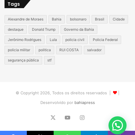
Tags
Alexandre de Moraes
Bahia
bolsonaro
Brasil
Cidade
destaque
Donald Trump
Governo da Bahia
Jerônimo Rodrigues
Lula
policia civil
Policia Federal
policia militar
politica
RUI COSTA
salvador
segurança pública
stf
© Copyright 2026, Todos os direitos reservados |
|
Desenvolvido por
bahiapress
X
YouTube
Instagram