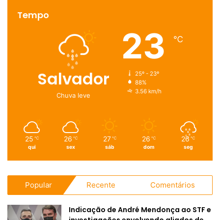
Tempo
23
℃
Salvador
25º - 23º
88%
3.56 km/h
Chuva leve
25
26
27
26
26
℃
℃
℃
℃
℃
qui
sex
sáb
dom
seg
Popular
Recente
Comentários
Indicação de André Mendonça ao STF e
investigações envolvendo aliados de