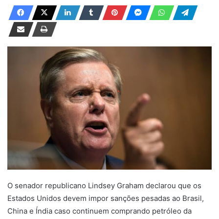
a
n
d
e
u
m
e
-
m
a
i
l
O senador republicano Lindsey Graham declarou que os
Estados Unidos devem impor sanções pesadas ao Brasil,
China e Índia caso continuem comprando petróleo da