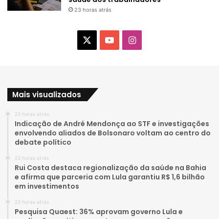
23 horas atrás
X
Y
I
o
n
u
s
Mais visualizados
T
t
23 horas atrás
u
a
Indicação de André Mendonça ao STF e investigações
envolvendo aliados de Bolsonaro voltam ao centro do
b
g
debate político
e
r
23 horas atrás
Rui Costa destaca regionalização da saúde na Bahia
a
e afirma que parceria com Lula garantiu R$ 1,6 bilhão
em investimentos
m
23 horas atrás
Pesquisa Quaest: 36% aprovam governo Lula e