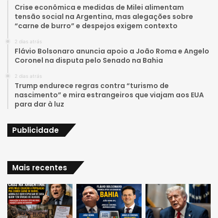
u
a
Crise econômica e medidas de Milei alimentam
tensão social na Argentina, mas alegações sobre
b
g
“carne de burro” e despejos exigem contexto
e
r
2 dias atrás
Flávio Bolsonaro anuncia apoio a João Roma e Angelo
a
Coronel na disputa pelo Senado na Bahia
2 dias atrás
m
Trump endurece regras contra “turismo de
nascimento” e mira estrangeiros que viajam aos EUA
para dar à luz
Publicidade
Mais recentes