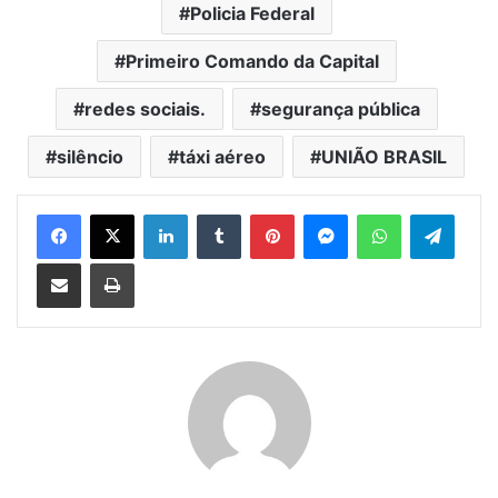
Policia Federal
Primeiro Comando da Capital
redes sociais.
segurança pública
silêncio
táxi aéreo
UNIÃO BRASIL
Facebook
X
Linkedin
Tumblr
Pinterest
Messenger
WhatsApp
Telegram
Compartilhar via e-mail
Imprimir