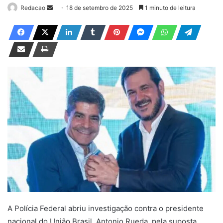
Redacao
M
18 de setembro de 2025
1 minuto de leitura
a
n
d
e
u
m
e
-
m
a
i
l
A Polícia Federal abriu investigação contra o presidente
nacional do União Brasil, Antonio Rueda, pela suposta