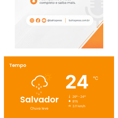
Tempo
24
℃
Salvador
26º - 24º
81%
3.11 km/h
Chuva leve