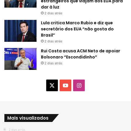
estrangeiros que viajam aos EUA para
dar à luz
2 dias atrás
Lula critica Marco Rubio e diz que
secretário dos EUA “não gosta do
Brasil”
2 dias atrás
Rui Costa acusa ACM Neto de apoiar
Bolsonaro “Escondidinho”
2 dias atrás
X
Y
I
o
n
u
s
Mais visualizados
T
t
2 dias atrás