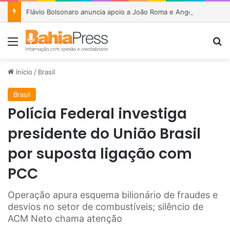
Flávio Bolsonaro anuncia apoio a João Roma e Angelo Coronel na disputa pelo Senado na Bahia
Menu
P
Início
/
Brasil
Brasil
Polícia Federal investiga
presidente do União Brasil
por suposta ligação com
PCC
Operação apura esquema bilionário de fraudes e
desvios no setor de combustíveis; silêncio de
ACM Neto chama atenção