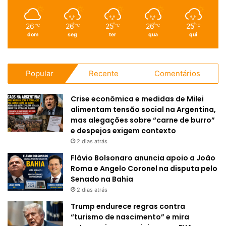
26
26
25
26
25
℃
℃
℃
℃
℃
dom
seg
ter
qua
qui
Popular
Recente
Comentários
Crise econômica e medidas de Milei
alimentam tensão social na Argentina,
mas alegações sobre “carne de burro”
e despejos exigem contexto
2 dias atrás
Flávio Bolsonaro anuncia apoio a João
Roma e Angelo Coronel na disputa pelo
Senado na Bahia
2 dias atrás
Trump endurece regras contra
“turismo de nascimento” e mira