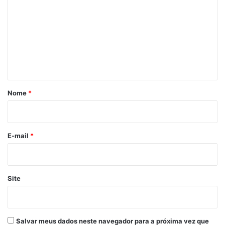
m
e
n
t
á
r
Nome
*
i
o
*
E-mail
*
Site
Salvar meus dados neste navegador para a próxima vez que