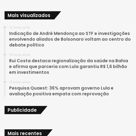
u
s
Mais visualizados
T
t
15 horas atrás
u
a
Indicação de André Mendonça ao STF e investigações
envolvendo aliados de Bolsonaro voltam ao centro do
b
g
debate político
e
r
15 horas atrás
Rui Costa destaca regionalização da saúde na Bahia
a
e afirma que parceria com Lula garantiu R$ 1,6 bilhão
em investimentos
m
15 horas atrás
Pesquisa Quaest: 36% aprovam governo Lula e
avaliação positiva empata com reprovação
Publicidade
Mais recentes