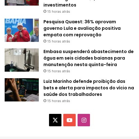
investimentos
15 horas atrás
Pesquisa Quaest: 36% aprovam
governo Lula e avaliação positiva
empata com reprovação
15 horas atrás
Embasa suspenderá abastecimento de
água em seis cidades baianas para
manutenção nesta quinta-feira
15 horas atrás
Luiz Marinho defende proibição das
bets e alerta para impactos do vício na
saúde dos trabalhadores
15 horas atrás
X
Y
I
o
n