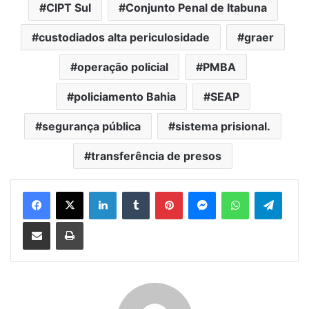
CIPT Sul
Conjunto Penal de Itabuna
custodiados alta periculosidade
graer
operação policial
PMBA
policiamento Bahia
SEAP
segurança pública
sistema prisional.
transferência de presos
Facebook
X
Linkedin
Tumblr
Pinterest
Messenger
WhatsApp
Telegram
Compartilhar via e-mail
Imprimir