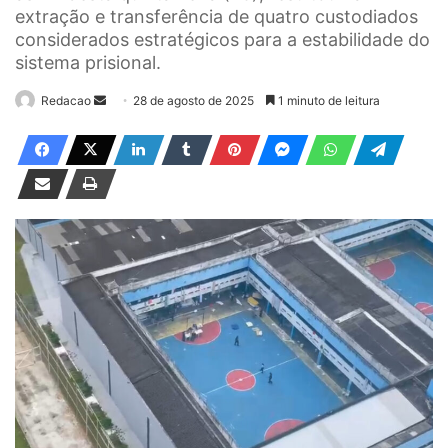
extração e transferência de quatro custodiados
considerados estratégicos para a estabilidade do
sistema prisional.
Redacao
M
28 de agosto de 2025
1 minuto de leitura
a
n
d
e
u
m
e
-
m
a
i
l