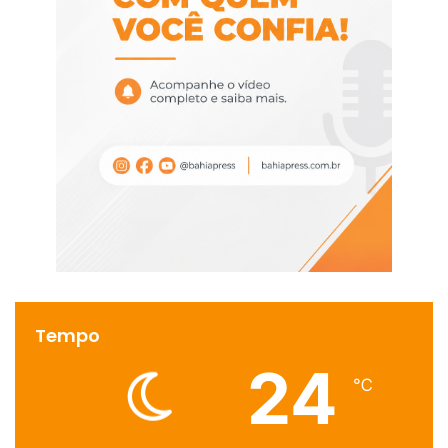
Tempo
24
℃