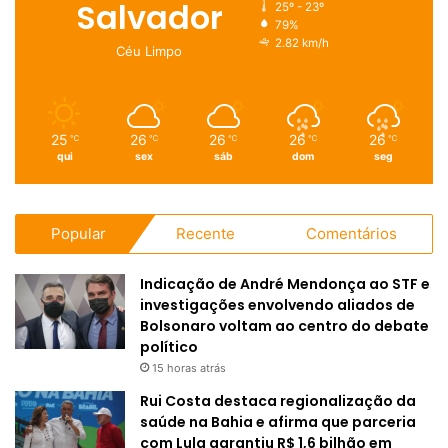
Salvador
25º - 23º
79%
2.82 km/h
Céu Limpo
25
26
26
26
26
℃
℃
℃
℃
℃
qui
sex
sáb
dom
seg
Popular
Recente
Comentários
Indicação de André Mendonça ao STF e
investigações envolvendo aliados de
Bolsonaro voltam ao centro do debate
político
15 horas atrás
Rui Costa destaca regionalização da
saúde na Bahia e afirma que parceria
com Lula garantiu R$ 1,6 bilhão em