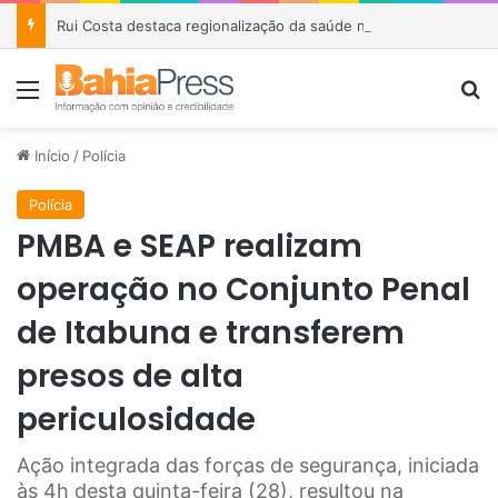
Rui Costa destaca regionalização da saúde na Bahia e afirma que parceria com Lula garantiu R$ 1,6 bilhão em investimentos
Menu
P
Início
/
Polícia
Polícia
PMBA e SEAP realizam
operação no Conjunto Penal
de Itabuna e transferem
presos de alta
periculosidade
Ação integrada das forças de segurança, iniciada
às 4h desta quinta-feira (28), resultou na