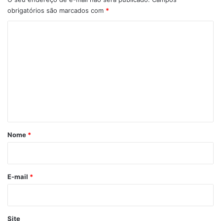
obrigatórios são marcados com
*
C
o
m
e
n
t
á
r
Nome
*
i
o
*
E-mail
*
Site