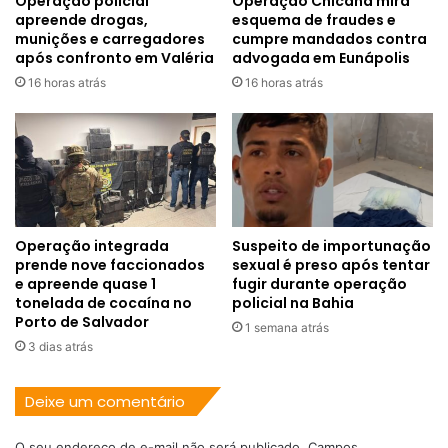
Operação policial
Operação Chicana mira
apreende drogas,
esquema de fraudes e
munições e carregadores
cumpre mandados contra
após confronto em Valéria
advogada em Eunápolis
16 horas atrás
16 horas atrás
Operação integrada
Suspeito de importunação
prende nove faccionados
sexual é preso após tentar
e apreende quase 1
fugir durante operação
tonelada de cocaína no
policial na Bahia
Porto de Salvador
1 semana atrás
3 dias atrás
Deixe um comentário
O seu endereço de e-mail não será publicado.
Campos