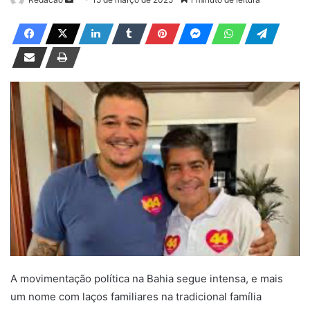
a
n
d
e
u
m
e
-
m
a
i
l
A movimentação política na Bahia segue intensa, e mais
um nome com laços familiares na tradicional família