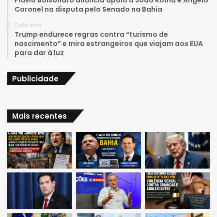
a
Coronel na disputa pelo Senado na Bahia
2 dias atrás
m
Trump endurece regras contra “turismo de
nascimento” e mira estrangeiros que viajam aos EUA
para dar à luz
Publicidade
Mais recentes