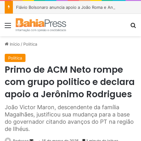
Flávio Bolsonaro anuncia apoio a João Roma e Angelo Coronel na disputa pelo Senado na Bahia
Menu
P
Início
/
Politica
Politica
Primo de ACM Neto rompe
com grupo politico e declara
apoio a Jerônimo Rodrigues
João Victor Maron, descendente da família
Magalhães, justificou sua mudança para a base
do governador citando avanços do PT na região
de Ilhéus.
Redacao
M
15 de março de 2025
1 minuto de leitura