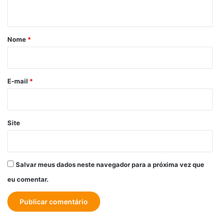
t
á
r
Nome
*
i
o
*
E-mail
*
Site
Salvar meus dados neste navegador para a próxima vez que
eu comentar.