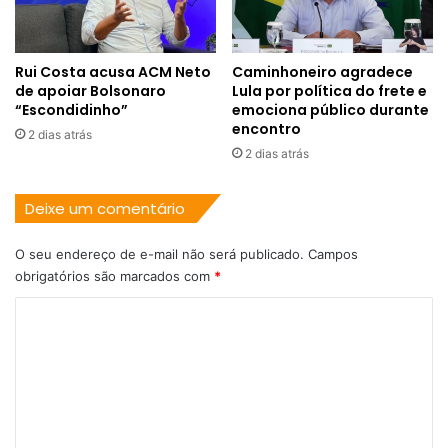
Rui Costa acusa ACM Neto
Caminhoneiro agradece
de apoiar Bolsonaro
Lula por política do frete e
“Escondidinho”
emociona público durante
encontro
2 dias atrás
2 dias atrás
Deixe um comentário
O seu endereço de e-mail não será publicado.
Campos
obrigatórios são marcados com
*
C
o
m
e
n