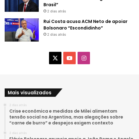
Brasil”
2 dias atrás
Rui Costa acusa ACM Neto de apoiar
Bolsonaro “Escondidinho”
2 dias atrás
X
Y
I
o
n
u
s
Mais visualizados
T
t
2 dias atrás
u
a
Crise econômica e medidas de Milei alimentam
tensão social na Argentina, mas alegações sobre
b
g
“carne de burro” e despejos exigem contexto
e
r
2 dias atrás
Flávio Bolsonaro anuncia apoio a João Roma e Angelo