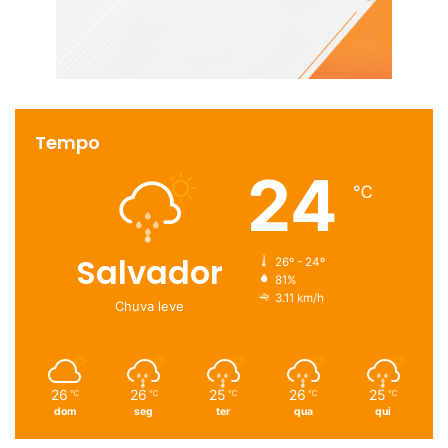
Tempo
24
℃
Salvador
26º - 24º
81%
3.11 km/h
Chuva leve
26
26
25
26
25
℃
℃
℃
℃
℃
dom
seg
ter
qua
qui