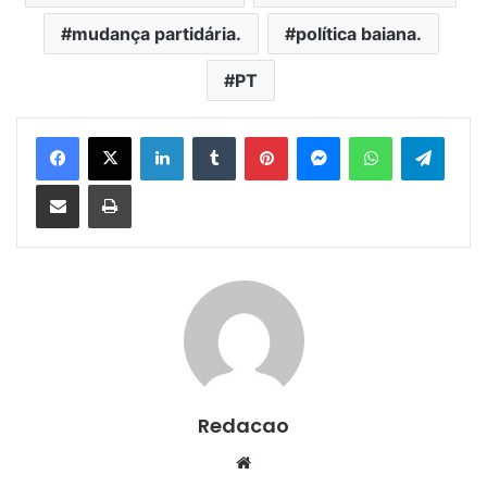
mudança partidária.
política baiana.
PT
Facebook
X
Linkedin
Tumblr
Pinterest
Messenger
WhatsApp
Telegram
Compartilhar via e-mail
Imprimir
Redacao
We