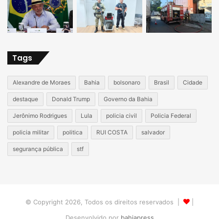
Tags
Alexandre de Moraes
Bahia
bolsonaro
Brasil
Cidade
destaque
Donald Trump
Governo da Bahia
Jerônimo Rodrigues
Lula
policia civil
Policia Federal
policia militar
politica
RUI COSTA
salvador
segurança pública
stf
© Copyright 2026, Todos os direitos reservados |
|
Desenvolvido por
bahiapress