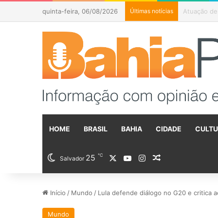
quinta-feira, 06/08/2026
Últimas notícias
CNJ afasta 
HOME
BRASIL
BAHIA
CIDADE
CULT
℃
25
X
YouTube
Instagram
Artigo aleatóri
Salvador
Início
/
Mundo
/
Lula defende diálogo no G20 e critica 
Mundo