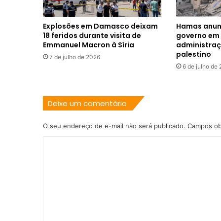
Explosões em Damasco deixam
Hamas anunc
18 feridos durante visita de
governo em 
Emmanuel Macron à Síria
administra
palestino
7 de julho de 2026
6 de julho de
Deixe um comentário
O seu endereço de e-mail não será publicado.
Campos ob
C
o
m
e
n
t