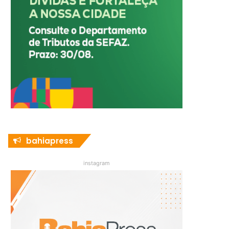
bahiapress
instagram