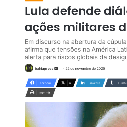
Lula defende diál
ações militares 
Em discurso na abertura da cúpula n
afirma que tensões na América Lat
alerta para riscos globais da desig
bahiapress
M
22 de novembro de 2025
a
n
Facebook
X
Linkedin
Tumbl
d
Imprimir
e
u
m
e
-