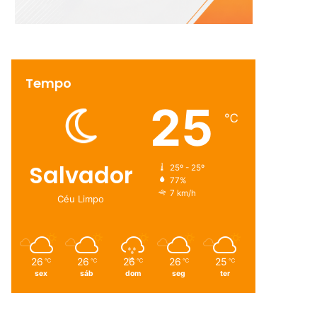
Tempo
25
℃
Salvador
25º - 25º
77%
7 km/h
Céu Limpo
26
26
26
26
25
℃
℃
℃
℃
℃
sex
sáb
dom
seg
ter