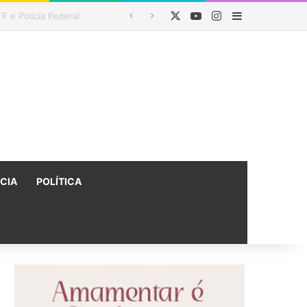
X
YouTube
Instagram
Barra Latera
 Lava Jato
ÍCIA
POLÍTICA