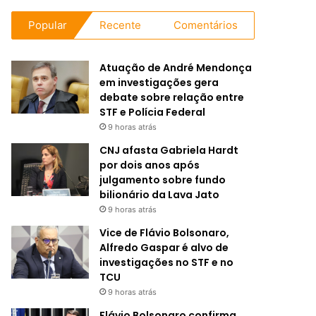
Popular
Recente
Comentários
Atuação de André Mendonça
em investigações gera
debate sobre relação entre
STF e Polícia Federal
9 horas atrás
CNJ afasta Gabriela Hardt
por dois anos após
julgamento sobre fundo
bilionário da Lava Jato
9 horas atrás
Vice de Flávio Bolsonaro,
Alfredo Gaspar é alvo de
investigações no STF e no
TCU
9 horas atrás
Flávio Bolsonaro confirma