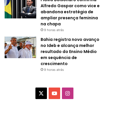
Alfredo Gaspar como vice e
abandona estratégia de
ampliar presença feminina
na chapa
9 horas atrás
Bahia registra novo avanço
no Ideb e alcança melhor
resultado do Ensino Médio
em sequência de
crescimento
9 horas atrás
X
Y
I
o
n
u
s
T
t