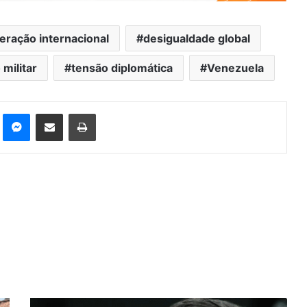
eração internacional
desigualdade global
militar
tensão diplomática
Venezuela
st
Messenger
Compartilhar via e-mail
Imprimir