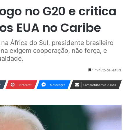
ogo no G20 e critica
dos EUA no Caribe
a África do Sul, presidente brasileiro
ina exigem cooperação, não força, e
ualdade.
1 minuto de leitura
r
Pinterest
Messenger
Compartilhar via e-mail