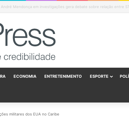
Gabriela Hardt por dois anos após julgamento sobre fundo bilionário da
URA
ECONOMIA
ENTRETENIMENTO
ESPORTE
POL
o
ações militares dos EUA no Caribe