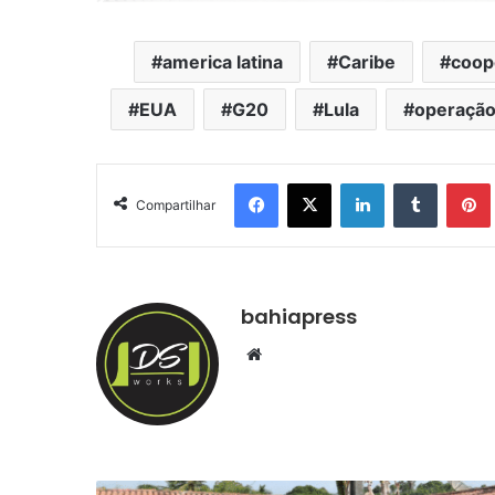
america latina
Caribe
coop
EUA
G20
Lula
operação 
Facebook
X
Linkedin
Tumblr
Pintere
Compartilhar
bahiapress
We
bsi
te