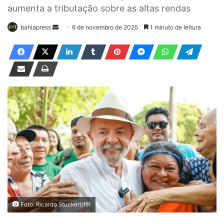
aumenta a tributação sobre as altas rendas
bahiapress
M
6 de novembro de 2025
1 minuto de leitura
a
n
d
e
u
m
e
-
m
a
i
l
Foto: Ricardo Stuckert/PR