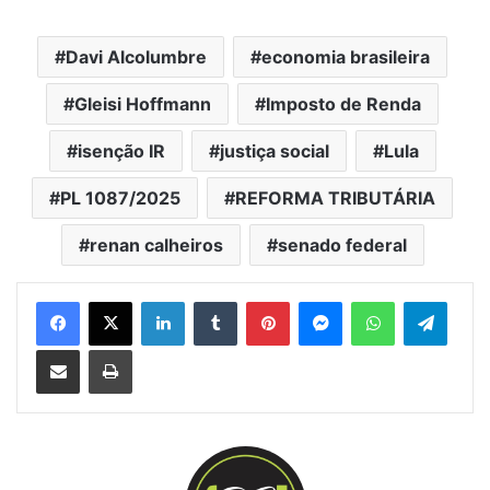
Davi Alcolumbre
economia brasileira
Gleisi Hoffmann
Imposto de Renda
isenção IR
justiça social
Lula
PL 1087/2025
REFORMA TRIBUTÁRIA
renan calheiros
senado federal
Facebook
X
Linkedin
Tumblr
Pinterest
Messenger
WhatsApp
Telegram
Compartilhar via e-mail
Imprimir