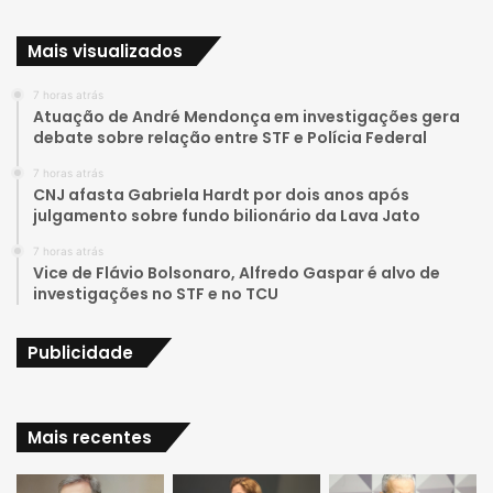
u
s
Mais visualizados
T
t
7 horas atrás
u
a
Atuação de André Mendonça em investigações gera
debate sobre relação entre STF e Polícia Federal
b
g
7 horas atrás
e
r
CNJ afasta Gabriela Hardt por dois anos após
julgamento sobre fundo bilionário da Lava Jato
a
7 horas atrás
Vice de Flávio Bolsonaro, Alfredo Gaspar é alvo de
m
investigações no STF e no TCU
Publicidade
Mais recentes