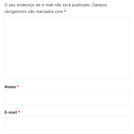
O seu endereço de e-mail não será publicado.
Campos
obrigatórios são marcados com
*
C
o
m
e
n
t
á
r
Nome
*
i
o
*
E-mail
*