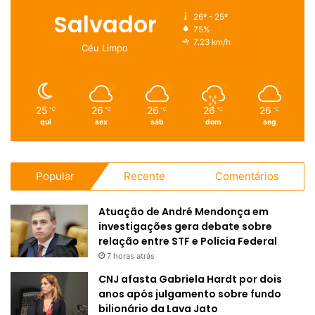
Salvador
26º - 25º
75%
7.23 km/h
Céu Limpo
25
26
26
26
26
℃
℃
℃
℃
℃
qui
sex
sáb
dom
seg
Popular
Recente
Comentários
Atuação de André Mendonça em
investigações gera debate sobre
relação entre STF e Polícia Federal
7 horas atrás
CNJ afasta Gabriela Hardt por dois
anos após julgamento sobre fundo
bilionário da Lava Jato