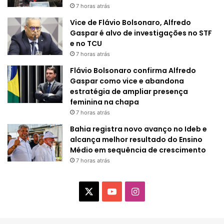
7 horas atrás
Vice de Flávio Bolsonaro, Alfredo
Gaspar é alvo de investigações no STF
e no TCU
7 horas atrás
Flávio Bolsonaro confirma Alfredo
Gaspar como vice e abandona
estratégia de ampliar presença
feminina na chapa
7 horas atrás
Bahia registra novo avanço no Ideb e
alcança melhor resultado do Ensino
Médio em sequência de crescimento
7 horas atrás
X
Y
I
o
n