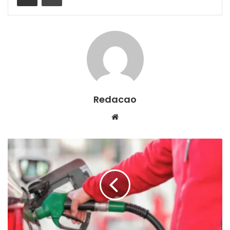
Redacao
We
bsi
te