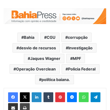
Bahia
CGU
corrupção
desvio de recursos
Investigação
Jaques Wagner
MPF
Operação Overclean
Policia Federal
política baiana.
Facebook
X
Linkedin
Tumblr
Pinterest
Messenger
WhatsApp
Telegram
Compartilhar via e-mail
Imprimir