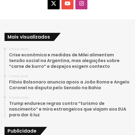
X
Y
I
o
n
u
s
Mais visualizados
T
t
5 horas atrás
u
a
Crise econômica e medidas de Milei alimentam
tensão social na Argentina, mas alegações sobre
b
g
“carne de burro” e despejos exigem contexto
e
r
5 horas atrás
Flávio Bolsonaro anuncia apoio a João Roma e Angelo
a
Coronel na disputa pelo Senado na Bahia
5 horas atrás
m
Trump endurece regras contra “turismo de
nascimento” e mira estrangeiros que viajam aos EUA
para dar à luz
Publicidade