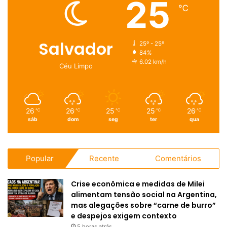
25
℃
Salvador
25º - 25º
84%
6.02 km/h
Céu Limpo
26
26
25
25
26
℃
℃
℃
℃
℃
sáb
dom
seg
ter
qua
Popular
Recente
Comentários
Crise econômica e medidas de Milei
alimentam tensão social na Argentina,
mas alegações sobre “carne de burro”
e despejos exigem contexto
5 horas atrás