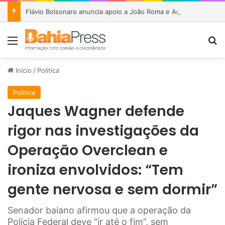
Flávio Bolsonaro anuncia apoio a João Roma e Angelo Coronel na disputa pelo Senado na Bahia
Menu
P
Início
/
Politica
Politica
Jaques Wagner defende
rigor nas investigações da
Operação Overclean e
ironiza envolvidos: “Tem
gente nervosa e sem dormir”
Senador baiano afirmou que a operação da
Polícia Federal deve “ir até o fim”, sem