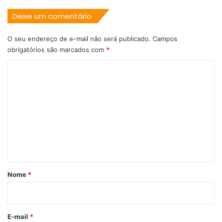
Deixe um comentário
O seu endereço de e-mail não será publicado.
Campos
obrigatórios são marcados com
*
C
o
m
e
n
t
á
r
Nome
*
i
o
*
E-mail
*