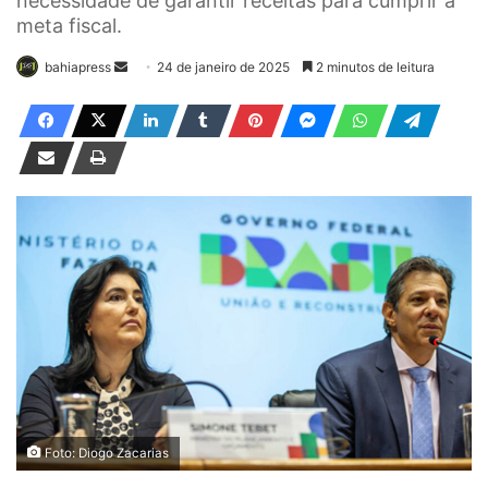
necessidade de garantir receitas para cumprir a
meta fiscal.
bahiapress
M
24 de janeiro de 2025
2 minutos de leitura
a
n
d
e
u
m
e
-
m
a
i
l
Foto: Diogo Zacarias