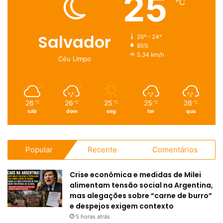
25
℃
Salvador
26º - 24º
85%
5.34 km/h
Céu Limpo
26
26
25
25
26
℃
℃
℃
℃
℃
sáb
dom
seg
ter
qua
Popular
Recente
Comentários
Crise econômica e medidas de Milei
alimentam tensão social na Argentina,
mas alegações sobre “carne de burro”
e despejos exigem contexto
5 horas atrás