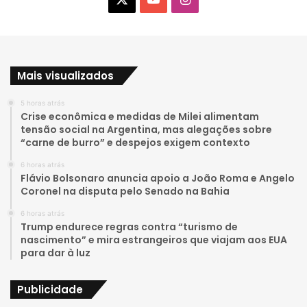
o
n
u
s
Mais visualizados
T
t
5 horas atrás
u
a
Crise econômica e medidas de Milei alimentam
tensão social na Argentina, mas alegações sobre
b
g
“carne de burro” e despejos exigem contexto
e
r
6 horas atrás
Flávio Bolsonaro anuncia apoio a João Roma e Angelo
a
Coronel na disputa pelo Senado na Bahia
6 horas atrás
m
Trump endurece regras contra “turismo de
nascimento” e mira estrangeiros que viajam aos EUA
para dar à luz
Publicidade