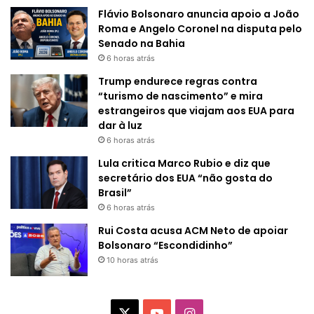
Flávio Bolsonaro anuncia apoio a João
Roma e Angelo Coronel na disputa pelo
Senado na Bahia
6 horas atrás
Trump endurece regras contra
“turismo de nascimento” e mira
estrangeiros que viajam aos EUA para
dar à luz
6 horas atrás
Lula critica Marco Rubio e diz que
secretário dos EUA “não gosta do
Brasil”
6 horas atrás
Rui Costa acusa ACM Neto de apoiar
Bolsonaro “Escondidinho”
10 horas atrás
X
Y
I