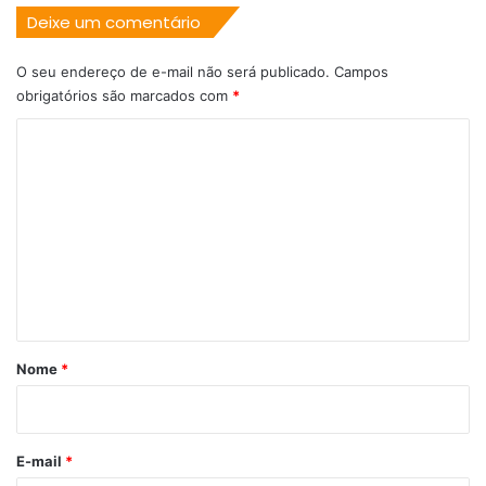
Deixe um comentário
O seu endereço de e-mail não será publicado.
Campos
obrigatórios são marcados com
*
C
o
m
e
n
t
á
r
Nome
*
i
o
*
E-mail
*