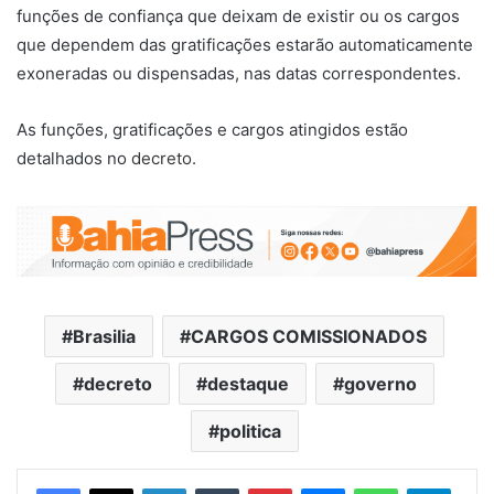
funções de confiança que deixam de existir ou os cargos
que dependem das gratificações estarão automaticamente
exoneradas ou dispensadas, nas datas correspondentes.
As funções, gratificações e cargos atingidos estão
detalhados no
decreto
.
Brasilia
CARGOS COMISSIONADOS
decreto
destaque
governo
politica
Facebook
X
Linkedin
Tumblr
Pinterest
Messenger
WhatsApp
Telegram