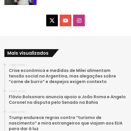
X
Y
I
o
n
u
s
Mais visualizados
T
t
2 dias atrás
u
a
Crise econômica e medidas de Milei alimentam
tensão social na Argentina, mas alegações sobre
b
g
“carne de burro” e despejos exigem contexto
e
r
2 dias atrás
Flávio Bolsonaro anuncia apoio a João Roma e Angelo
a
Coronel na disputa pelo Senado na Bahia
2 dias atrás
m
Trump endurece regras contra “turismo de
nascimento” e mira estrangeiros que viajam aos EUA
para dar à luz