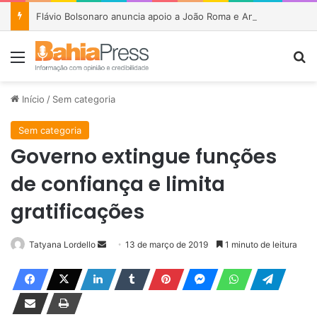
Flávio Bolsonaro anuncia apoio a João Roma e Angelo Coronel na disputa pelo Senado na Bahia
Menu
P
Início
/
Sem categoria
Sem categoria
Governo extingue funções
de confiança e limita
gratificações
Tatyana Lordello
M
13 de março de 2019
1 minuto de leitura
a
n
d
e