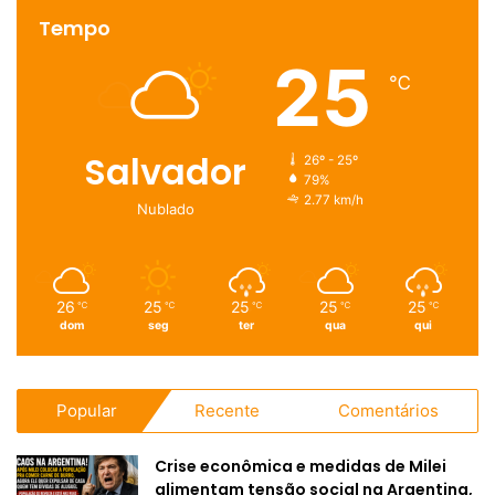
Tempo
25
℃
Salvador
26º - 25º
79%
2.77 km/h
Nublado
26
25
25
25
25
℃
℃
℃
℃
℃
dom
seg
ter
qua
qui
Popular
Recente
Comentários
Crise econômica e medidas de Milei
alimentam tensão social na Argentina,