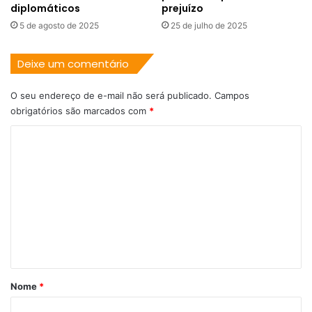
diplomáticos
prejuízo
5 de agosto de 2025
25 de julho de 2025
Deixe um comentário
O seu endereço de e-mail não será publicado.
Campos
obrigatórios são marcados com
*
C
o
m
e
n
t
á
r
Nome
*
i