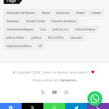
Tags
Alexandre de Moraes
Bahia
bolsonaro
Brasil
Cidade
destaque
Donald Trump
Governo da Bahia
Jerônimo Rodrigues
Lula
policia civil
Policia Federal
policia militar
politica
RUI COSTA
salvador
segurança pública
stf
© Copyright 2026, Todos os direitos reservados |
|
Desenvolvido por
bahiapress
X
YouTube
Instagram