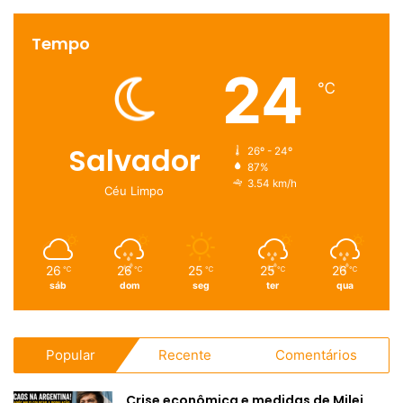
Tempo
24
℃
Salvador
26º - 24º
87%
3.54 km/h
Céu Limpo
26
26
25
25
26
℃
℃
℃
℃
℃
sáb
dom
seg
ter
qua
Popular
Recente
Comentários
Crise econômica e medidas de Milei