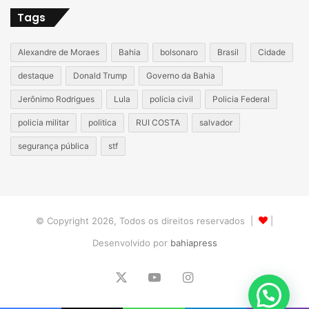
Tags
Alexandre de Moraes
Bahia
bolsonaro
Brasil
Cidade
destaque
Donald Trump
Governo da Bahia
Jerônimo Rodrigues
Lula
policia civil
Policia Federal
policia militar
politica
RUI COSTA
salvador
segurança pública
stf
© Copyright 2026, Todos os direitos reservados |
|
Desenvolvido por
bahiapress
X
YouTube
Instagram