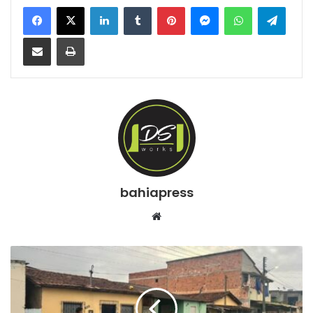
Facebook
X
Linkedin
Tumblr
Pinterest
Messenger
WhatsApp
Telegram
Compartilhar via e-mail
Imprimir
bahiapress
We
bsi
te