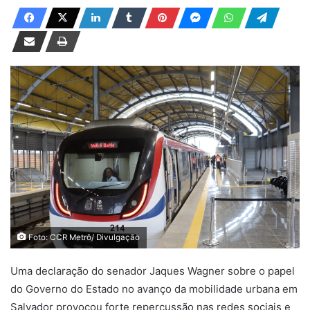
a
n
d
e
u
m
e
-
m
a
i
l
Foto: CCR Metrô/ Divulgação
Uma declaração do senador Jaques Wagner sobre o papel
do Governo do Estado no avanço da mobilidade urbana em
Salvador provocou forte repercussão nas redes sociais e