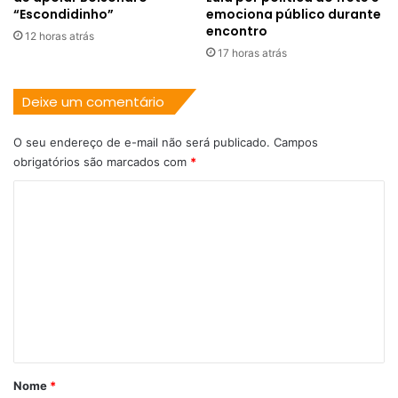
“Escondidinho”
emociona público durante
encontro
12 horas atrás
17 horas atrás
Deixe um comentário
O seu endereço de e-mail não será publicado.
Campos
obrigatórios são marcados com
*
C
o
m
e
n
t
á
r
Nome
*