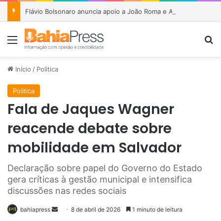
Flávio Bolsonaro anuncia apoio a João Roma e Angelo Coronel na disputa pelo Senado na Bahia
Menu
P
Início
/
Politica
Politica
Fala de Jaques Wagner
reacende debate sobre
mobilidade em Salvador
Declaração sobre papel do Governo do Estado
gera críticas à gestão municipal e intensifica
discussões nas redes sociais
bahiapress
M
8 de abril de 2026
1 minuto de leitura