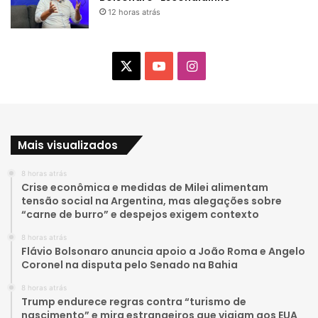
12 horas atrás
X
Y
I
o
n
u
s
Mais visualizados
T
t
8 horas atrás
u
a
Crise econômica e medidas de Milei alimentam
tensão social na Argentina, mas alegações sobre
b
g
“carne de burro” e despejos exigem contexto
e
r
8 horas atrás
Flávio Bolsonaro anuncia apoio a João Roma e Angelo
a
Coronel na disputa pelo Senado na Bahia
8 horas atrás
m
Trump endurece regras contra “turismo de
nascimento” e mira estrangeiros que viajam aos EUA