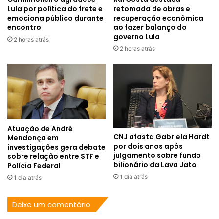
Lula por política do frete e
retomada de obras e
emociona público durante
recuperação econômica
encontro
ao fazer balanço do
governo Lula
2 horas atrás
2 horas atrás
Atuação de André
CNJ afasta Gabriela Hardt
Mendonça em
por dois anos após
investigações gera debate
julgamento sobre fundo
sobre relação entre STF e
bilionário da Lava Jato
Polícia Federal
1 dia atrás
1 dia atrás
Deixe um comentário