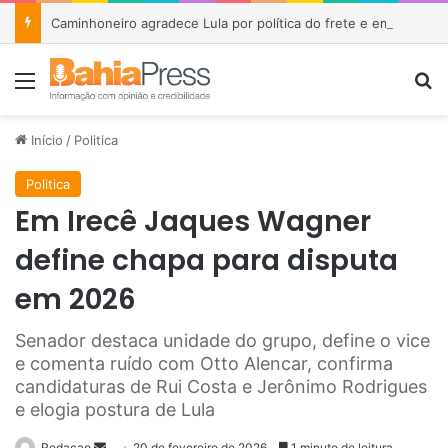
Caminhoneiro agradece Lula por política do frete e emociona público durante encontro
Menu
P
Início
/
Politica
Politica
Em Irecê Jaques Wagner
define chapa para disputa
em 2026
Senador destaca unidade do grupo, define o vice
e comenta ruído com Otto Alencar, confirma
candidaturas de Rui Costa e Jerônimo Rodrigues
e elogia postura de Lula
Redacao
M
20 de fevereiro de 2026
1 minuto de leitura