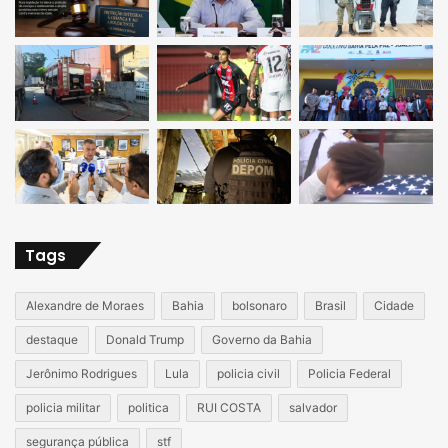
Tags
Alexandre de Moraes
Bahia
bolsonaro
Brasil
Cidade
destaque
Donald Trump
Governo da Bahia
Jerônimo Rodrigues
Lula
policia civil
Policia Federal
policia militar
politica
RUI COSTA
salvador
segurança pública
stf