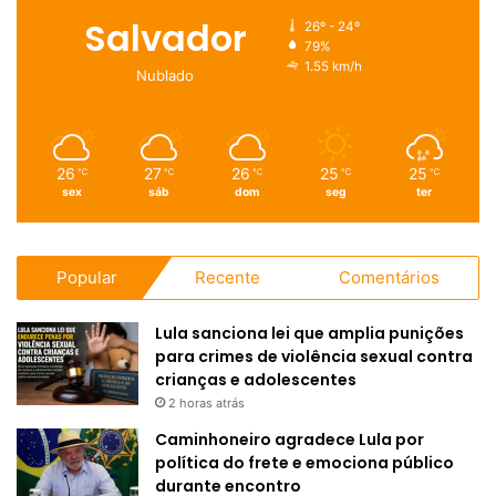
Salvador
26º - 24º
79%
1.55 km/h
Nublado
26
27
26
25
25
℃
℃
℃
℃
℃
sex
sáb
dom
seg
ter
Popular
Recente
Comentários
Lula sanciona lei que amplia punições
para crimes de violência sexual contra
crianças e adolescentes
2 horas atrás
Caminhoneiro agradece Lula por
política do frete e emociona público
durante encontro