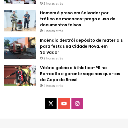
2 horas atrás
Homem é preso em Salvador por
tráfico de macacos-prego e uso de
documentos falsos
2 horas atrás
Incêndio destrói depósito de materiais
para festas na Cidade Nova, em
Salvador
2 horas atrás
Vitória goleia o Athletico-PR no
Barradão e garante vaga nas quartas
da Copa do Brasil
2 horas atrás
X
Y
I
o
n
u
s