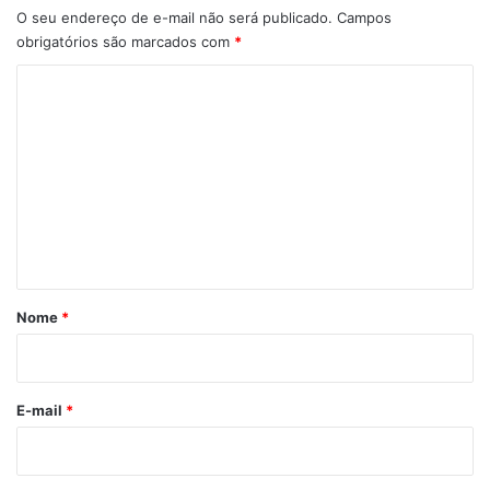
O seu endereço de e-mail não será publicado.
Campos
obrigatórios são marcados com
*
C
o
m
e
n
t
á
r
Nome
*
i
o
*
E-mail
*