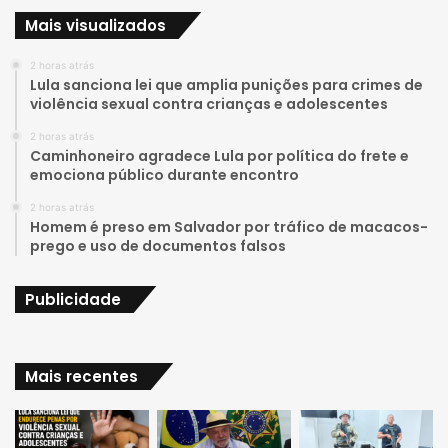
Mais visualizados
T
t
2 horas atrás
u
a
Lula sanciona lei que amplia punições para crimes de
violência sexual contra crianças e adolescentes
b
g
2 horas atrás
e
r
Caminhoneiro agradece Lula por política do frete e
emociona público durante encontro
a
2 horas atrás
Homem é preso em Salvador por tráfico de macacos-
m
prego e uso de documentos falsos
Publicidade
Mais recentes