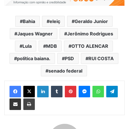
Bahia
eleiç
Geraldo Junior
Jaques Wagner
Jerônimo Rodrigues
Lula
MDB
OTTO ALENCAR
política baiana.
PSD
RUI COSTA
senado federal
Facebook
X
Linkedin
Tumblr
Pinterest
Messenger
WhatsApp
Telegram
Compartilhar via e-mail
Imprimir