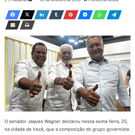
a
n
d
e
u
m
e
-
m
a
i
l
O senador Jaques Wagner declarou nessa sexta-feira, 20,
na cidade de Irecê, que a composição do grupo governista