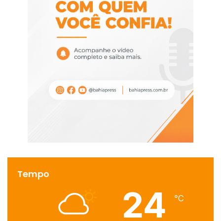
Tempo
24
℃