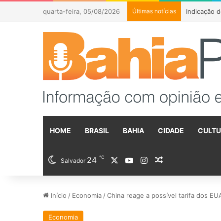
quarta-feira, 05/08/2026
Últimas notícias
HOME
BRASIL
BAHIA
CIDADE
CULT
℃
24
X
YouTube
Instagram
Artigo aleatóri
Salvador
Início
/
Economia
/
China reage a possível tarifa dos EUA
Economia