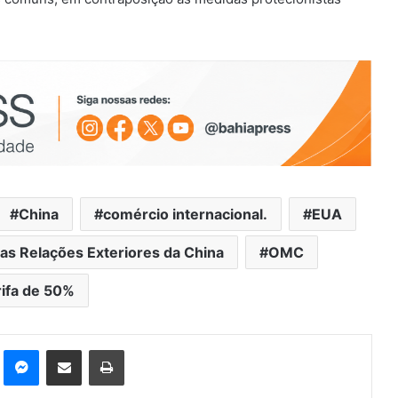
China
comércio internacional.
EUA
das Relações Exteriores da China
OMC
rifa de 50%
st
Messenger
Compartilhar via e-mail
Imprimir