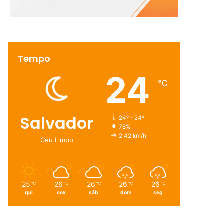
Tempo
24
℃
Salvador
24º - 24º
78%
2.42 km/h
Céu Limpo
25
26
26
26
26
℃
℃
℃
℃
℃
qui
sex
sáb
dom
seg