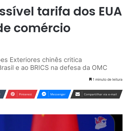
sível tarifa dos EUA
nde comércio
es Exteriores chinês critica
 Brasil e ao BRICS na defesa da OMC
1 minuto de leitura
r
Pinterest
Messenger
Compartilhar via e-mail