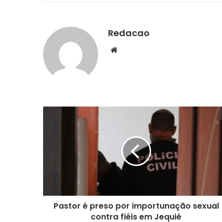
Redacao
We
bsi
te
Pastor é preso por importunação sexual
contra fiéis em Jequié