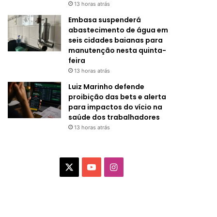
13 horas atrás
Embasa suspenderá
abastecimento de água em
seis cidades baianas para
manutenção nesta quinta-
feira
13 horas atrás
Luiz Marinho defende
proibição das bets e alerta
para impactos do vício na
saúde dos trabalhadores
13 horas atrás
X
Y
I
o
n
u
s