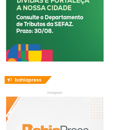
bahiapress
instagram