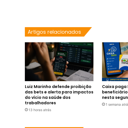
Artigos relacionados
Luiz Marinho defende proibição
Caixa paga 
das bets e alerta para impactos
beneficiário
do vício na saúde dos
nesta segun
trabalhadores
1 semana atrá
13 horas atrás