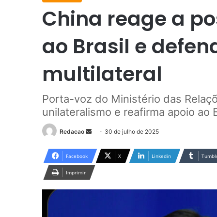
China reage a pos
ao Brasil e defe
multilateral
Porta-voz do Ministério das Relaçõ
unilateralismo e reafirma apoio ao
Redacao
M
30 de julho de 2025
a
n
Facebook
X
Linkedin
Tumbl
d
Imprimir
e
u
m
e