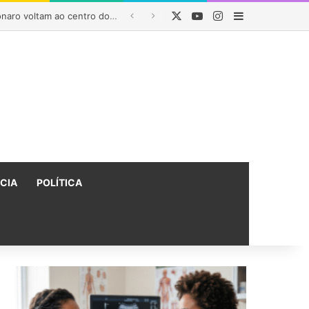
X
YouTube
Instagram
Barra Latera
Rui Costa destaca regionalização da saúde na Bahia e afirma que parceria com Lula garantiu R$ 1,6 bilhão em investimentos
ÍCIA
POLÍTICA