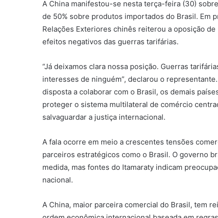
A China manifestou-se nesta terça-feira (30) sobr
de 50% sobre produtos importados do Brasil. Em pr
Relações Exteriores chinês reiterou a oposição de 
efeitos negativos das guerras tarifárias.
“Já deixamos clara nossa posição. Guerras tarifári
interesses de ninguém”, declarou o representante.
disposta a colaborar com o Brasil, os demais paíse
proteger o sistema multilateral de comércio cent
salvaguardar a justiça internacional.
A fala ocorre em meio a crescentes tensões comer
parceiros estratégicos como o Brasil. O governo br
medida, mas fontes do Itamaraty indicam preocupaç
nacional.
A China, maior parceira comercial do Brasil, tem 
ordem econômica internacional baseada em regras