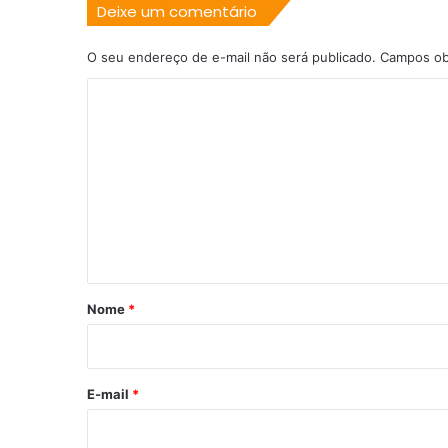
Deixe um comentário
O seu endereço de e-mail não será publicado.
Campos ob
C
o
m
e
n
t
á
r
Nome
*
i
o
*
E-mail
*