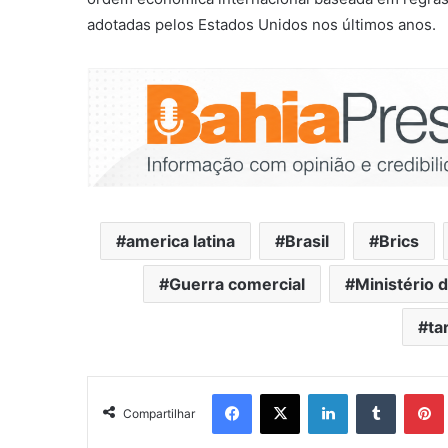
adotadas pelos Estados Unidos nos últimos anos.
america latina
Brasil
Brics
Guerra comercial
Ministério 
ta
Facebook
X
Linkedin
Tumblr
Pintere
Compartilhar