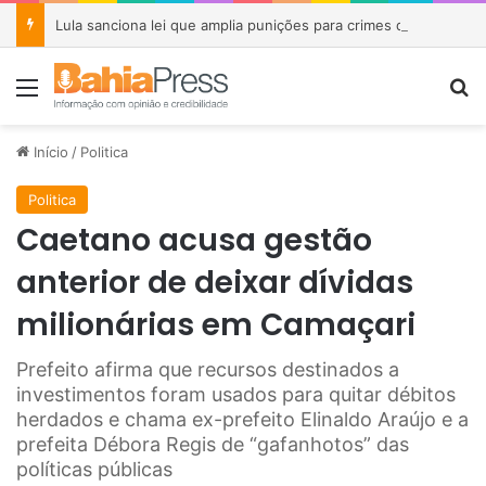
Lula sanciona lei que amplia punições para crimes de violência sexual contra crianças e adolescentes
Menu
P
Início
/
Politica
Politica
Caetano acusa gestão
anterior de deixar dívidas
milionárias em Camaçari
Prefeito afirma que recursos destinados a
investimentos foram usados para quitar débitos
herdados e chama ex-prefeito Elinaldo Araújo e a
prefeita Débora Regis de “gafanhotos” das
políticas públicas