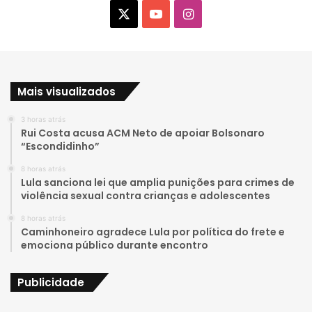
X
Y
I
o
n
u
s
Mais visualizados
T
t
3 horas atrás
u
a
Rui Costa acusa ACM Neto de apoiar Bolsonaro
“Escondidinho”
b
g
8 horas atrás
e
r
Lula sanciona lei que amplia punições para crimes de
violência sexual contra crianças e adolescentes
a
8 horas atrás
Caminhoneiro agradece Lula por política do frete e
m
emociona público durante encontro
Publicidade