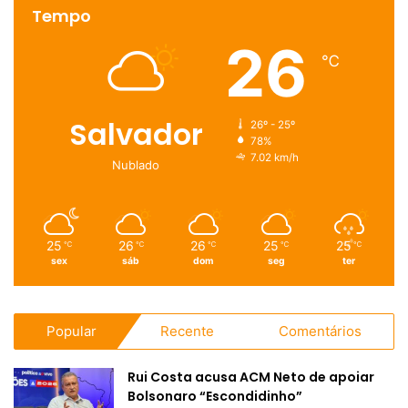
Tempo
26
℃
Salvador
26º - 25º
78%
7.02 km/h
Nublado
25
26
26
25
25
℃
℃
℃
℃
℃
sex
sáb
dom
seg
ter
Popular
Recente
Comentários
Rui Costa acusa ACM Neto de apoiar
Bolsonaro “Escondidinho”