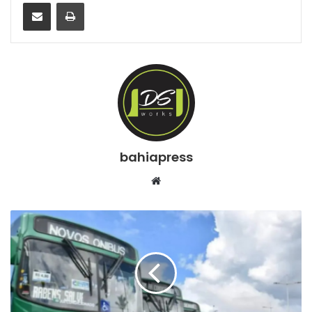
Compartilhar via e-mail
Imprimir
bahiapress
We
bsi
te