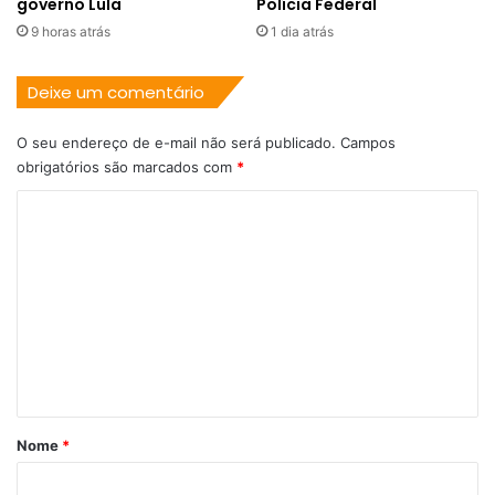
governo Lula
Polícia Federal
9 horas atrás
1 dia atrás
Deixe um comentário
O seu endereço de e-mail não será publicado.
Campos
obrigatórios são marcados com
*
C
o
m
e
n
t
á
r
Nome
*
i