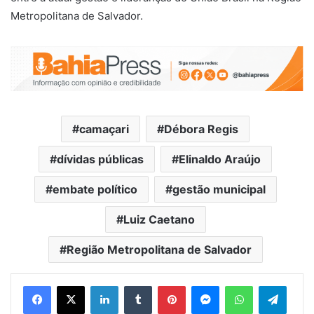
Metropolitana de Salvador.
camaçari
Débora Regis
dívidas públicas
Elinaldo Araújo
embate político
gestão municipal
Luiz Caetano
Região Metropolitana de Salvador
Facebook
X
Linkedin
Tumblr
Pinterest
Messenger
WhatsApp
Telegram