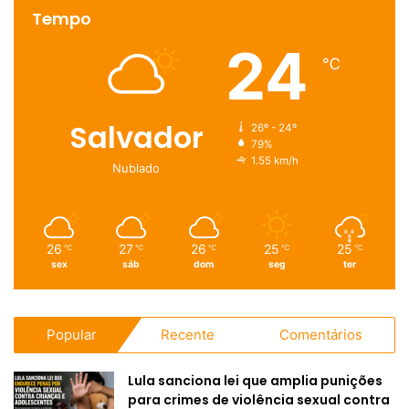
Tempo
24
℃
Salvador
26º - 24º
79%
1.55 km/h
Nublado
26
27
26
25
25
℃
℃
℃
℃
℃
sex
sáb
dom
seg
ter
Popular
Recente
Comentários
Lula sanciona lei que amplia punições
para crimes de violência sexual contra