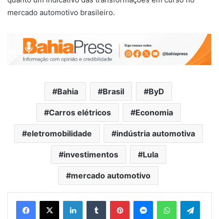
mercado automotivo brasileiro.
Bahia
Brasil
ByD
Carros elétricos
Economia
eletromobilidade
indústria automotiva
investimentos
Lula
mercado automotivo
Facebook
X
Linkedin
Tumblr
Pinterest
Messenger
WhatsApp
Telegram