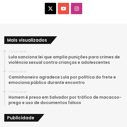
X
Y
I
o
n
u
s
Mais visualizados
T
t
3 horas atrás
u
a
Lula sanciona lei que amplia punições para crimes de
violência sexual contra crianças e adolescentes
b
g
3 horas atrás
e
r
Caminhoneiro agradece Lula por política do frete e
emociona público durante encontro
a
3 horas atrás
Homem é preso em Salvador por tráfico de macacos-
m
prego e uso de documentos falsos
Publicidade