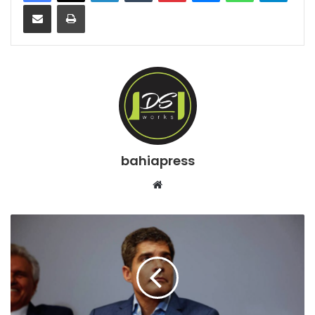
Compartilhar via e-mail
Imprimir
bahiapress
We
bsi
te