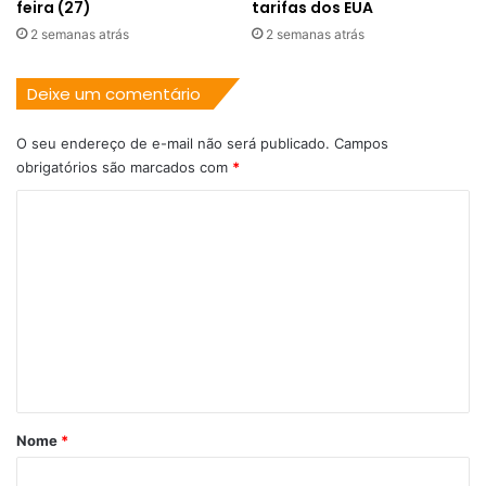
feira (27)
tarifas dos EUA
2 semanas atrás
2 semanas atrás
Deixe um comentário
O seu endereço de e-mail não será publicado.
Campos
obrigatórios são marcados com
*
C
o
m
e
n
t
á
r
Nome
*
i