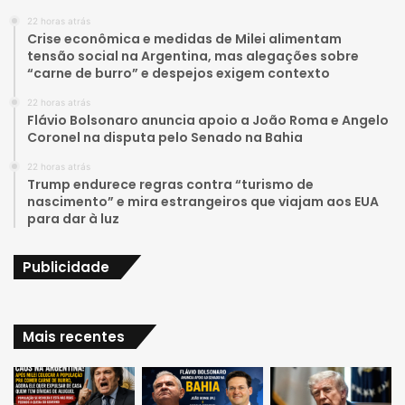
22 horas atrás
u
a
Crise econômica e medidas de Milei alimentam
tensão social na Argentina, mas alegações sobre
b
g
“carne de burro” e despejos exigem contexto
e
r
22 horas atrás
Flávio Bolsonaro anuncia apoio a João Roma e Angelo
a
Coronel na disputa pelo Senado na Bahia
22 horas atrás
m
Trump endurece regras contra “turismo de
nascimento” e mira estrangeiros que viajam aos EUA
para dar à luz
Publicidade
Mais recentes