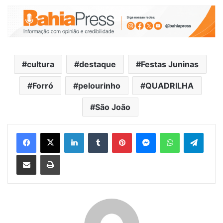
cultura
destaque
Festas Juninas
Forró
pelourinho
QUADRILHA
São João
Facebook
X
Linkedin
Tumblr
Pinterest
Messenger
WhatsApp
Telegram
Compartilhar via e-mail
Imprimir