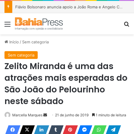
Flávio Bolsonaro anuncia apoio a João Roma e Angelo Coronel na disputa pelo Senado na Bahia
Menu
P
Início
/
Sem categoria
Sem categoria
Zelito Miranda é uma das
atrações mais esperadas do
São João do Pelourinho
neste sábado
Marcella Marques
M
21 de junho de 2019
1 minuto de leitura
a
n