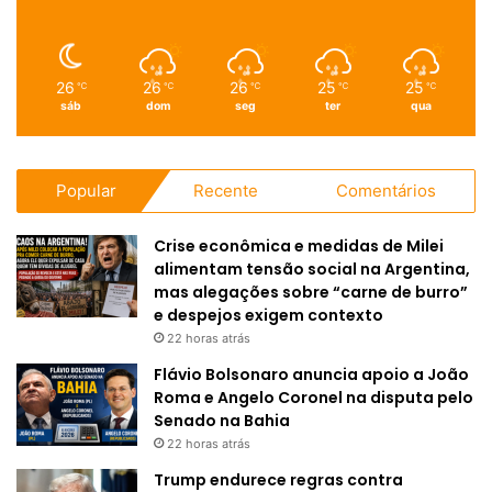
26
26
26
25
25
℃
℃
℃
℃
℃
sáb
dom
seg
ter
qua
Popular
Recente
Comentários
Crise econômica e medidas de Milei
alimentam tensão social na Argentina,
mas alegações sobre “carne de burro”
e despejos exigem contexto
22 horas atrás
Flávio Bolsonaro anuncia apoio a João
Roma e Angelo Coronel na disputa pelo
Senado na Bahia
22 horas atrás
Trump endurece regras contra