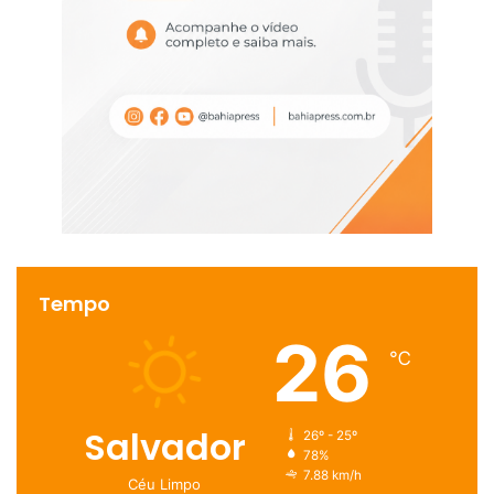
Tempo
26
℃
Salvador
26º - 25º
78%
7.88 km/h
Céu Limpo