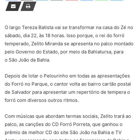
d
e
u
m
O largo Tereza Batista vai se transformar na casa do Zé no
e
sábado, dia 22, às 18 horas. Isso porque, o rei do forró
-
temperado, Zelito Miranda se apresenta no palco montado
m
pelo Governo do Estado, por meio da Bahiatursa, para
a
o São João da Bahia.
i
l
Depois de lotar o Pelourinho em todas as apresentações
do Forró no Parque, o cantor volta ao bairro cartão postal
de Salvador para apresentar um repertório de tempera o
forró com diversos outros ritmos.
Com músicas que abordam termas sociais, Zelito trará ao
palco, as canções do CD Forró Porreta, que ganhou o
prêmio de melhor CD do site São João na Bahia e TV