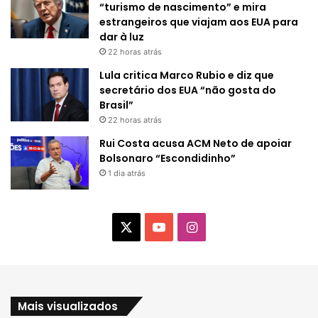
“turismo de nascimento” e mira
estrangeiros que viajam aos EUA para
dar à luz
22 horas atrás
Lula critica Marco Rubio e diz que
secretário dos EUA “não gosta do
Brasil”
22 horas atrás
Rui Costa acusa ACM Neto de apoiar
Bolsonaro “Escondidinho”
1 dia atrás
X
Y
I
o
n
u
s
Mais visualizados
T
t