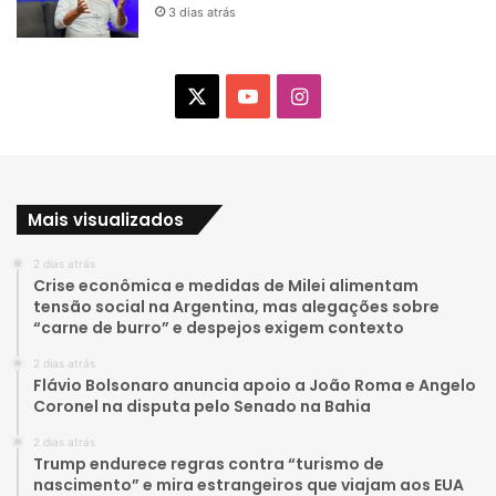
3 dias atrás
X
Y
I
o
n
u
s
Mais visualizados
T
t
2 dias atrás
u
a
Crise econômica e medidas de Milei alimentam
tensão social na Argentina, mas alegações sobre
b
g
“carne de burro” e despejos exigem contexto
e
r
2 dias atrás
Flávio Bolsonaro anuncia apoio a João Roma e Angelo
a
Coronel na disputa pelo Senado na Bahia
2 dias atrás
m
Trump endurece regras contra “turismo de
nascimento” e mira estrangeiros que viajam aos EUA