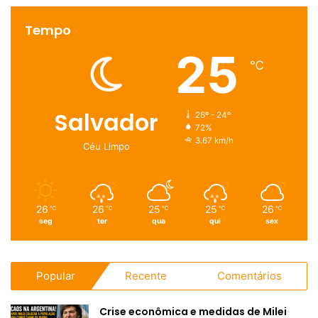
Tempo
25
℃
Salvador
26º - 24º
72%
3.67 km/h
Céu Limpo
26
26
25
25
26
℃
℃
℃
℃
℃
seg
ter
qua
qui
sex
Popular
Recente
Comentários
Crise econômica e medidas de Milei