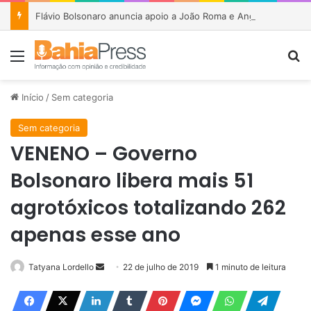
Flávio Bolsonaro anuncia apoio a João Roma e Angelo Coronel na disputa pelo Senado na Bahia
Menu
P
Início
/
Sem categoria
Sem categoria
VENENO – Governo
Bolsonaro libera mais 51
agrotóxicos totalizando 262
apenas esse ano
Tatyana Lordello
M
22 de julho de 2019
1 minuto de leitura
a
n