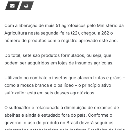
d
e
u
m
Com a liberação de mais 51 agrotóxicos pelo Ministério da
e
Agricultura nesta segunda-feira (22), chegou a 262 o
-
número de produtos com o registro aprovado este ano.
m
a
Do total, sete são produtos formulados, ou seja, que
i
podem ser adquiridos em lojas de insumos agrícolas.
l
Utilizado no combate a insetos que atacam frutas e grãos –
como a mosca branca e o psilídeo – o princípio ativo
sulfoxaflor está em seis desses agrotóxicos.
O sulfoxaflor é relacionado à diminuição de enxames de
abelhas e ainda é estudado fora do país. Conforme o
governo, o uso do produto no Brasil deverá seguir as