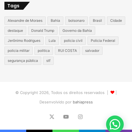
Tags
Alexandre de Moraes
Bahia
bolsonaro
Brasil
Cidade
destaque
Donald Trump
Governo da Bahia
Jerônimo Rodrigues
Lula
policia civil
Policia Federal
policia militar
politica
RUI COSTA
salvador
segurança pública
stf
© Copyright 2026, Todos os direitos reservados |
|
Desenvolvido por
bahiapress
X
YouTube
Instagram