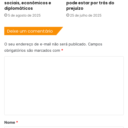
sociais, econômicos e
pode estar por trás do
diplomáticos
prejuízo
5 de agosto de 2025
25 de julho de 2025
Deixe um comentário
O seu endereço de e-mail não será publicado.
Campos
obrigatórios são marcados com
*
C
o
m
e
n
t
á
r
Nome
*