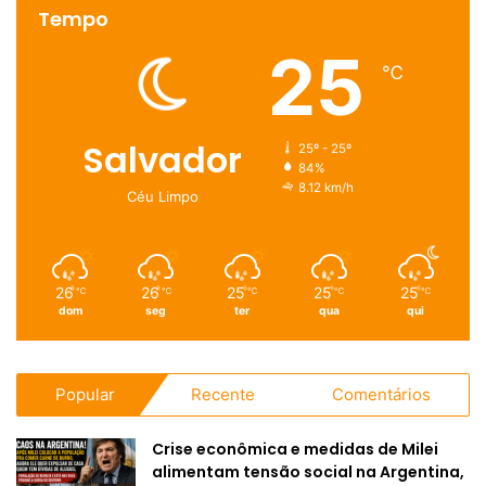
Tempo
25
℃
Salvador
25º - 25º
84%
8.12 km/h
Céu Limpo
26
26
25
25
25
℃
℃
℃
℃
℃
dom
seg
ter
qua
qui
Popular
Recente
Comentários
Crise econômica e medidas de Milei
alimentam tensão social na Argentina,