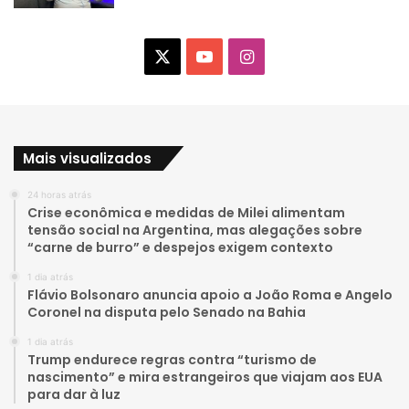
X
Y
I
o
n
u
s
Mais visualizados
T
t
24 horas atrás
u
a
Crise econômica e medidas de Milei alimentam
tensão social na Argentina, mas alegações sobre
b
g
“carne de burro” e despejos exigem contexto
e
r
1 dia atrás
Flávio Bolsonaro anuncia apoio a João Roma e Angelo
a
Coronel na disputa pelo Senado na Bahia
1 dia atrás
m
Trump endurece regras contra “turismo de
nascimento” e mira estrangeiros que viajam aos EUA
para dar à luz