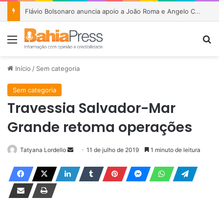
Flávio Bolsonaro anuncia apoio a João Roma e Angelo Coronel na disputa pelo Senado na Bahia
Menu
P
Início
/
Sem categoria
Sem categoria
Travessia Salvador-Mar
Grande retoma operações
Tatyana Lordello
M
11 de julho de 2019
1 minuto de leitura
a
n
d
e
u