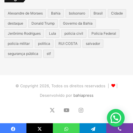
Alexandre de Moraes
Bahia
bolsonaro
Brasil
Cidade
destaque
Donald Trump
Governo da Bahia
Jerônimo Rodrigues
Lula
policia civil
Policia Federal
policia militar
politica
RUI COSTA
salvador
segurança pública
stf
© Copyright 2026, Todos os direitos reservados |
|
Desenvolvido por
bahiapress
X
YouTube
Instagram