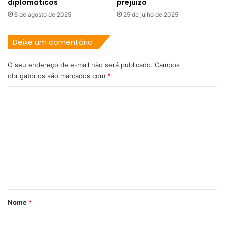
diplomáticos
prejuízo
5 de agosto de 2025
25 de julho de 2025
Deixe um comentário
O seu endereço de e-mail não será publicado.
Campos
obrigatórios são marcados com
*
C
o
m
e
n
t
á
r
Nome
*
i