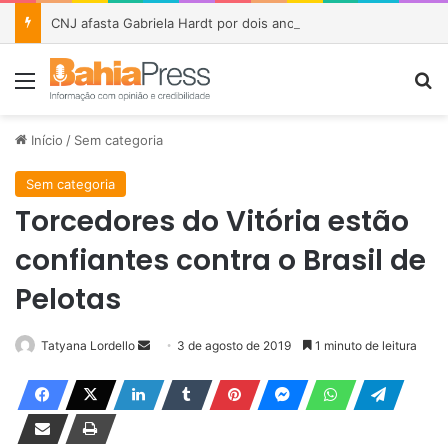
CNJ afasta Gabriela Hardt por dois anos após julgamento sobre fundo bilionário da Lava Jato
Menu
P
Início
/
Sem categoria
Sem categoria
Torcedores do Vitória estão
confiantes contra o Brasil de
Pelotas
Tatyana Lordello
M
3 de agosto de 2019
1 minuto de leitura
a
n
d
e