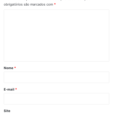
obrigatórios são marcados com
*
C
o
m
e
n
t
á
r
Nome
*
i
o
*
E-mail
*
Site