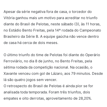
u
m
Apesar da série negativa fora de casa, o torcedor do
e
Vitória ganhou mais um motivo para acreditar no triunfo
-
diante do Brasil de Pelotas, neste sábado (3), às 11 horas,
m
no Estádio Bento Freitas, pela 14ª rodada do Campeonato
a
Brasileiro da Série B. A equipe gaúcha não vence dentro
i
de casa há cerca de dois meses.
l
O último triunfo do time de Pelotas foi diante do Operário
Ferroviário, no dia 8 de junho, no Bento Freitas, pela
sétima rodada da competição nacional. Na ocasião, o
Xavante venceu com gol de Lázaro, aos 79 minutos. Desde
lá são quatro jogos sem vencer.
O retrospecto do Brasil de Pelotas é ainda pior se for
analisada toda temporada. Foram três triunfos, dois
empates e oito derrotas, aproveitamento de 28,20%.