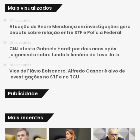
Mais visualizados
T
t
17 horas atrás
u
a
Atuação de André Mendonça em investigações gera
debate sobre relação entre STF e Polícia Federal
b
g
18 horas atrás
e
r
CNJ afasta Gabriela Hardt por dois anos após
julgamento sobre fundo bilionário da Lava Jato
a
18 horas atrás
Vice de Flávio Bolsonaro, Alfredo Gaspar é alvo de
m
investigações no STF e no TCU
Publicidade
Mais recentes