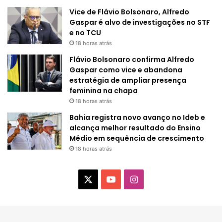
Vice de Flávio Bolsonaro, Alfredo
Gaspar é alvo de investigações no STF
e no TCU
18 horas atrás
Flávio Bolsonaro confirma Alfredo
Gaspar como vice e abandona
estratégia de ampliar presença
feminina na chapa
18 horas atrás
Bahia registra novo avanço no Ideb e
alcança melhor resultado do Ensino
Médio em sequência de crescimento
18 horas atrás
X
Y
I
o
n
u
s