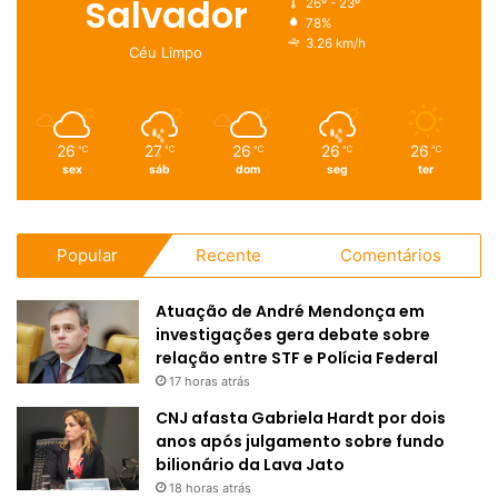
Salvador
26º - 23º
78%
3.26 km/h
Céu Limpo
26
27
26
26
26
℃
℃
℃
℃
℃
sex
sáb
dom
seg
ter
Popular
Recente
Comentários
Atuação de André Mendonça em
investigações gera debate sobre
relação entre STF e Polícia Federal
17 horas atrás
CNJ afasta Gabriela Hardt por dois
anos após julgamento sobre fundo
bilionário da Lava Jato
18 horas atrás