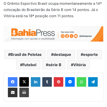
O Grêmio Esportivo Brasil ocupa momentaneamente a 14ª
colocação do Brasileirão da Série B com 14 pontos. Já o
Vitória está na 18ª posição com 11 pontos.
Brasil de Pelotas
destaque
esporte
Futebol
série B
Vitória
Facebook
X
Linkedin
Tumblr
Pinterest
Messenger
WhatsApp
Telegram
Compartilhar via e-mail
Imprimir