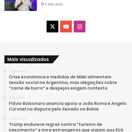
2 dias atrás
X
Y
I
o
n
u
s
Mais visualizados
T
t
2 dias atrás
u
a
Crise econômica e medidas de Milei alimentam
tensão social na Argentina, mas alegações sobre
b
g
“carne de burro” e despejos exigem contexto
e
r
2 dias atrás
Flávio Bolsonaro anuncia apoio a João Roma e Angelo
a
Coronel na disputa pelo Senado na Bahia
2 dias atrás
m
Trump endurece regras contra “turismo de
nascimento” e mira estrangeiros que viajam aos EUA