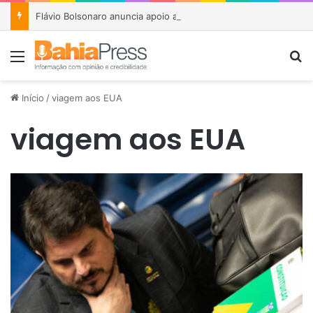
Flávio Bolsonaro anuncia apoio a João Roma e Angelo Coronel na disputa pelo Senado na Bahia
Menu
P
Início
/
viagem aos EUA
viagem aos EUA