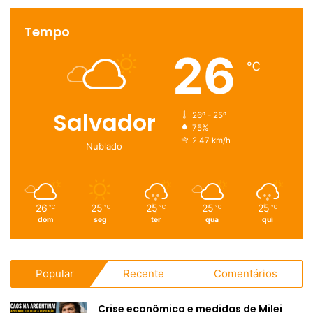
Tempo
26
℃
Salvador
26º - 25º
75%
2.47 km/h
Nublado
26
25
25
25
25
℃
℃
℃
℃
℃
dom
seg
ter
qua
qui
Popular
Recente
Comentários
Crise econômica e medidas de Milei