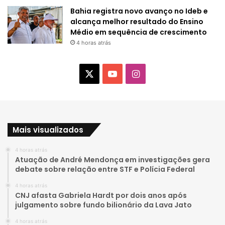
Bahia registra novo avanço no Ideb e
alcança melhor resultado do Ensino
Médio em sequência de crescimento
4 horas atrás
X
Y
I
o
n
u
s
Mais visualizados
T
t
4 horas atrás
u
a
Atuação de André Mendonça em investigações gera
debate sobre relação entre STF e Polícia Federal
b
g
4 horas atrás
e
r
CNJ afasta Gabriela Hardt por dois anos após
julgamento sobre fundo bilionário da Lava Jato
a
4 horas atrás