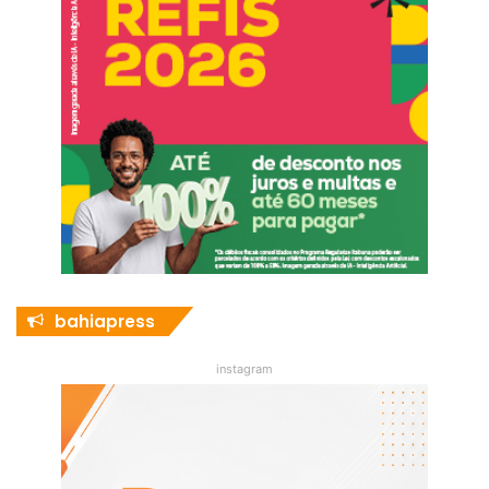
bahiapress
instagram