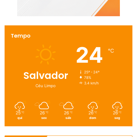
Tempo
24
℃
Salvador
25º - 24º
78%
3.4 km/h
Céu Limpo
25
26
26
26
26
℃
℃
℃
℃
℃
qui
sex
sáb
dom
seg