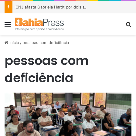
CNJ afasta Gabriela Hardt por dois anos após julgamento sobre fundo bilionário da Lava Jato
Menu
P
Início
/
pessoas com deficiência
pessoas com
deficiência