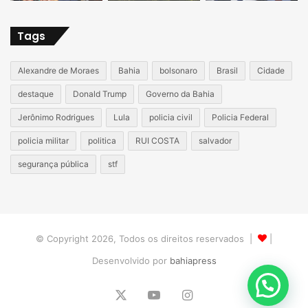
Tags
Alexandre de Moraes
Bahia
bolsonaro
Brasil
Cidade
destaque
Donald Trump
Governo da Bahia
Jerônimo Rodrigues
Lula
policia civil
Policia Federal
policia militar
politica
RUI COSTA
salvador
segurança pública
stf
© Copyright 2026, Todos os direitos reservados |
|
Desenvolvido por
bahiapress
X
YouTube
Instagram