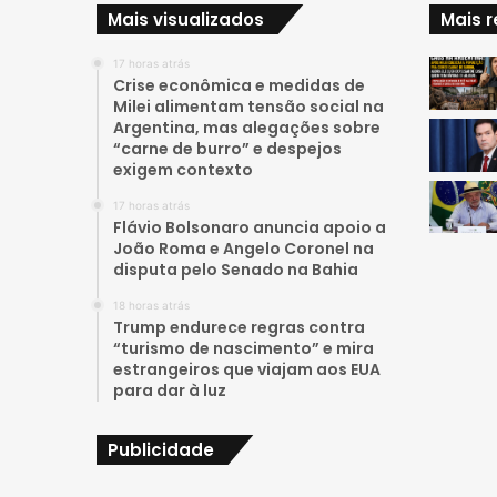
Mais visualizados
Mais 
17 horas atrás
Crise econômica e medidas de
Milei alimentam tensão social na
Argentina, mas alegações sobre
“carne de burro” e despejos
exigem contexto
17 horas atrás
Flávio Bolsonaro anuncia apoio a
João Roma e Angelo Coronel na
disputa pelo Senado na Bahia
18 horas atrás
Trump endurece regras contra
“turismo de nascimento” e mira
estrangeiros que viajam aos EUA
para dar à luz
Publicidade