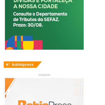
bahiapress
instagram