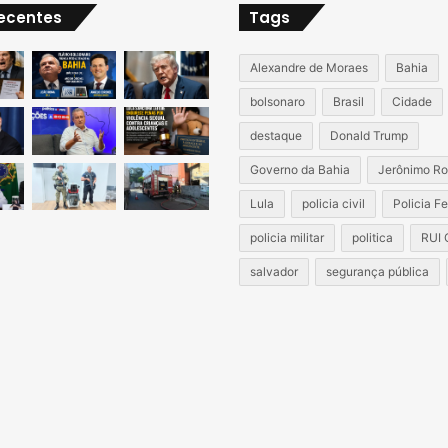
recentes
Tags
Alexandre de Moraes
Bahia
bolsonaro
Brasil
Cidade
destaque
Donald Trump
Governo da Bahia
Jerônimo Ro
Lula
policia civil
Policia F
policia militar
politica
RUI
salvador
segurança pública