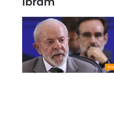
Ibram
Bras