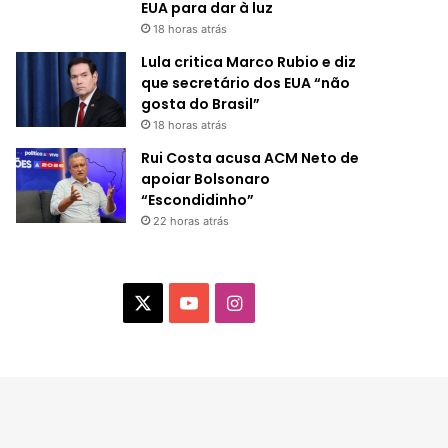
EUA para dar à luz
18 horas atrás
Lula critica Marco Rubio e diz
que secretário dos EUA “não
gosta do Brasil”
18 horas atrás
Rui Costa acusa ACM Neto de
apoiar Bolsonaro
“Escondidinho”
22 horas atrás
X
Y
I
o
n
u
s
T
t