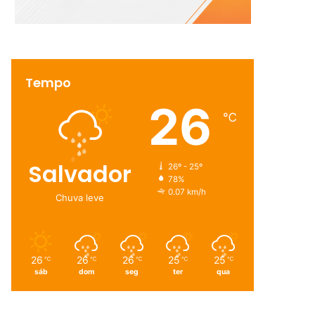
Tempo
26
℃
Salvador
26º - 25º
78%
0.07 km/h
Chuva leve
26
26
26
25
25
℃
℃
℃
℃
℃
sáb
dom
seg
ter
qua