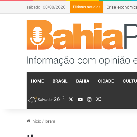
sábado, 08/08/2026
Últimas notícias
Flávio Bolsonar
HOME
BRASIL
BAHIA
CIDADE
CULT
℃
26
X
YouTube
Instagram
Artigo aleatóri
Salvador
Início
/
Ibram