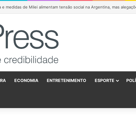
o anuncia apoio a João Roma e Angelo Coronel na disputa pelo Senado 
URA
ECONOMIA
ENTRETENIMENTO
ESPORTE
POL
o