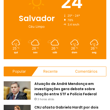
24
Salvador
25º - 24º
78%
3.4 km/h
Céu Limpo
25
26
26
26
26
℃
℃
℃
℃
℃
qui
sex
sáb
dom
seg
Popular
Recente
Comentários
Atuação de André Mendonça em
investigações gera debate sobre
relação entre STF e Polícia Federal
3 horas atrás
CNJ afasta Gabriela Hardt por dois