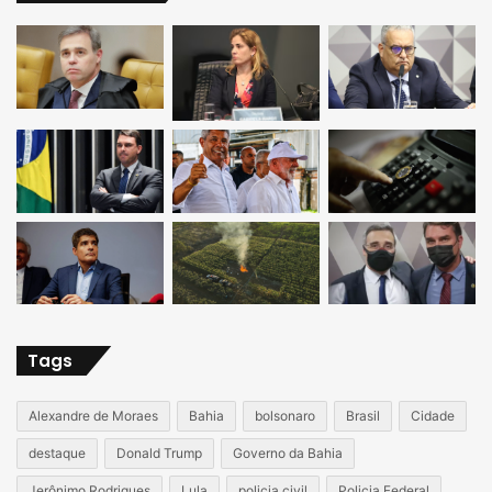
Tags
Alexandre de Moraes
Bahia
bolsonaro
Brasil
Cidade
destaque
Donald Trump
Governo da Bahia
Jerônimo Rodrigues
Lula
policia civil
Policia Federal