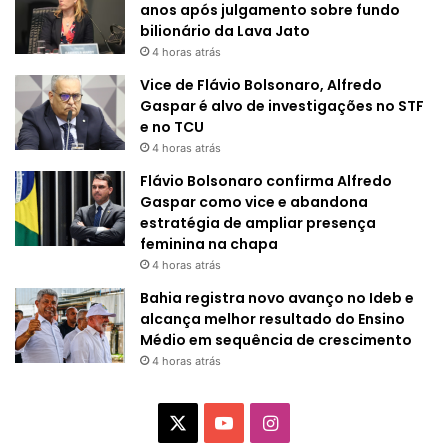
anos após julgamento sobre fundo
bilionário da Lava Jato
4 horas atrás
Vice de Flávio Bolsonaro, Alfredo
Gaspar é alvo de investigações no STF
e no TCU
4 horas atrás
Flávio Bolsonaro confirma Alfredo
Gaspar como vice e abandona
estratégia de ampliar presença
feminina na chapa
4 horas atrás
Bahia registra novo avanço no Ideb e
alcança melhor resultado do Ensino
Médio em sequência de crescimento
4 horas atrás
X
Y
I