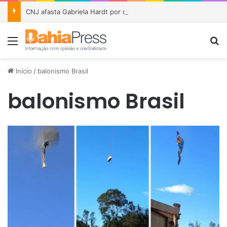
CNJ afasta Gabriela Hardt por dois anos após julgamento sobre fundo bilionário da Lava Jato
Menu
P
Início
/
balonismo Brasil
balonismo Brasil