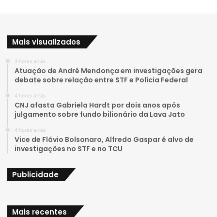
o
n
u
s
Mais visualizados
T
t
3 horas atrás
u
a
Atuação de André Mendonça em investigações gera
debate sobre relação entre STF e Polícia Federal
b
g
4 horas atrás
e
r
CNJ afasta Gabriela Hardt por dois anos após
julgamento sobre fundo bilionário da Lava Jato
a
4 horas atrás
Vice de Flávio Bolsonaro, Alfredo Gaspar é alvo de
m
investigações no STF e no TCU
Publicidade
Mais recentes