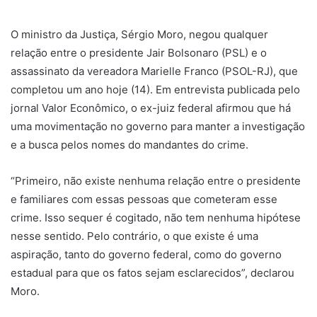
u
m
O ministro da Justiça, Sérgio Moro, negou qualquer
e
relação entre o presidente Jair Bolsonaro (PSL) e o
-
assassinato da vereadora Marielle Franco (PSOL-RJ), que
m
completou um ano hoje (14). Em entrevista publicada pelo
a
jornal Valor Econômico, o ex-juiz federal afirmou que há
i
uma movimentação no governo para manter a investigação
l
e a busca pelos nomes do mandantes do crime.
“Primeiro, não existe nenhuma relação entre o presidente
e familiares com essas pessoas que cometeram esse
crime. Isso sequer é cogitado, não tem nenhuma hipótese
nesse sentido. Pelo contrário, o que existe é uma
aspiração, tanto do governo federal, como do governo
estadual para que os fatos sejam esclarecidos”, declarou
Moro.