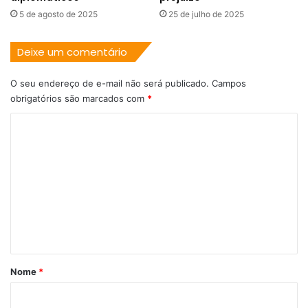
5 de agosto de 2025
25 de julho de 2025
Deixe um comentário
O seu endereço de e-mail não será publicado.
Campos
obrigatórios são marcados com
*
C
o
m
e
n
t
á
r
Nome
*
i