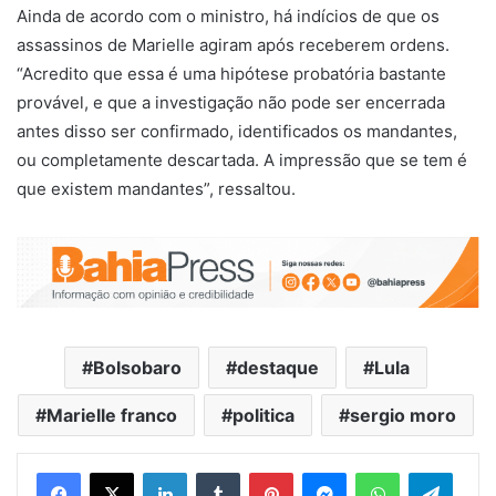
Ainda de acordo com o ministro, há indícios de que os
assassinos de Marielle agiram após receberem ordens.
“Acredito que essa é uma hipótese probatória bastante
provável, e que a investigação não pode ser encerrada
antes disso ser confirmado, identificados os mandantes,
ou completamente descartada. A impressão que se tem é
que existem mandantes”, ressaltou.
Bolsobaro
destaque
Lula
Marielle franco
politica
sergio moro
Facebook
X
Linkedin
Tumblr
Pinterest
Messenger
WhatsApp
Telegram