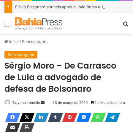
Flávio Bolsonaro anuncia apoio a João Roma e Angelo Coronel na disputa pelo Senado na Bahia
Menu
P
Início
/
Sem categoria
Sem categoria
Sérgio Moro – De Carrasco
de Lula a advogado de
defesa de Bolsonaro
Tatyana Lordello
M
23 de março de 2019
1 minuto de leitura
a
n
d
e