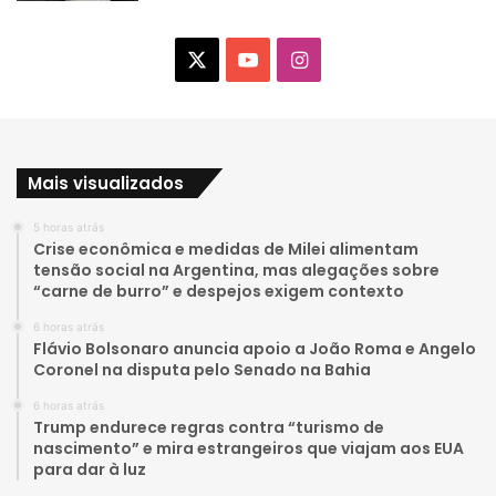
X
Y
I
o
n
u
s
Mais visualizados
T
t
5 horas atrás
u
a
Crise econômica e medidas de Milei alimentam
tensão social na Argentina, mas alegações sobre
b
g
“carne de burro” e despejos exigem contexto
e
r
6 horas atrás
Flávio Bolsonaro anuncia apoio a João Roma e Angelo
a
Coronel na disputa pelo Senado na Bahia
6 horas atrás
m
Trump endurece regras contra “turismo de
nascimento” e mira estrangeiros que viajam aos EUA
para dar à luz