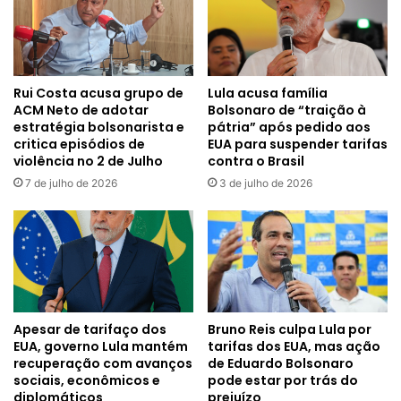
Rui Costa acusa grupo de
Lula acusa família
ACM Neto de adotar
Bolsonaro de “traição à
estratégia bolsonarista e
pátria” após pedido aos
critica episódios de
EUA para suspender tarifas
violência no 2 de Julho
contra o Brasil
7 de julho de 2026
3 de julho de 2026
Apesar de tarifaço dos
Bruno Reis culpa Lula por
EUA, governo Lula mantém
tarifas dos EUA, mas ação
recuperação com avanços
de Eduardo Bolsonaro
sociais, econômicos e
pode estar por trás do
diplomáticos
prejuízo