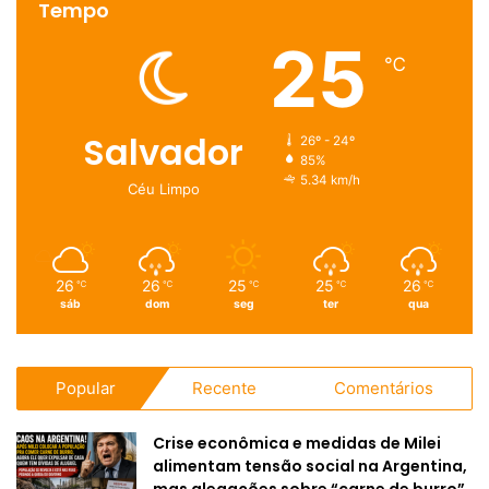
Tempo
25
℃
Salvador
26º - 24º
85%
5.34 km/h
Céu Limpo
26
26
25
25
26
℃
℃
℃
℃
℃
sáb
dom
seg
ter
qua
Popular
Recente
Comentários
Crise econômica e medidas de Milei
alimentam tensão social na Argentina,
mas alegações sobre “carne de burro”