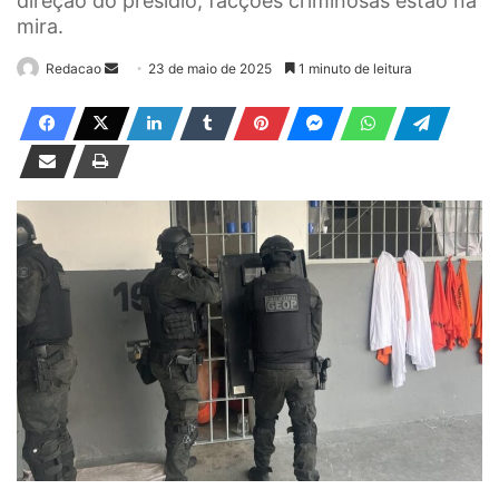
direção do presídio; facções criminosas estão na
mira.
Redacao
M
23 de maio de 2025
1 minuto de leitura
a
n
d
e
u
m
e
-
m
a
i
l