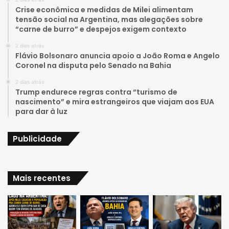
u
a
Crise econômica e medidas de Milei alimentam
tensão social na Argentina, mas alegações sobre
b
g
“carne de burro” e despejos exigem contexto
e
r
2 dias atrás
Flávio Bolsonaro anuncia apoio a João Roma e Angelo
a
Coronel na disputa pelo Senado na Bahia
2 dias atrás
m
Trump endurece regras contra “turismo de
nascimento” e mira estrangeiros que viajam aos EUA
para dar à luz
Publicidade
Mais recentes