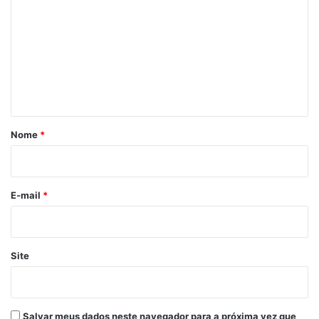
o
m
e
n
t
á
r
Nome
*
i
o
*
E-mail
*
Site
Salvar meus dados neste navegador para a próxima vez que