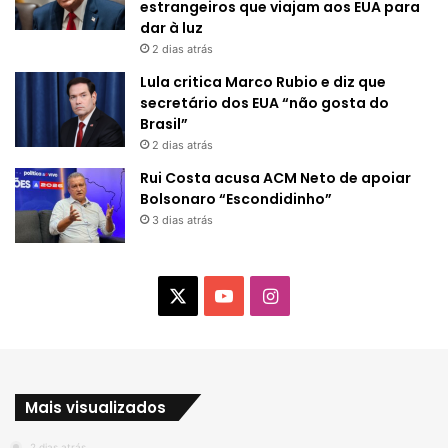
estrangeiros que viajam aos EUA para
dar à luz
2 dias atrás
Lula critica Marco Rubio e diz que
secretário dos EUA “não gosta do
Brasil”
2 dias atrás
Rui Costa acusa ACM Neto de apoiar
Bolsonaro “Escondidinho”
3 dias atrás
X
Y
I
o
n
u
s
Mais visualizados
T
t
2 dias atrás