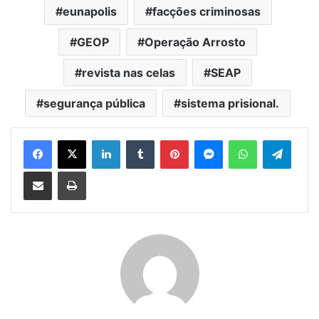
eunapolis
facções criminosas
GEOP
Operação Arrosto
revista nas celas
SEAP
segurança pública
sistema prisional.
Facebook
X
Linkedin
Tumblr
Pinterest
Messenger
WhatsApp
Telegram
Compartilhar via e-mail
Imprimir