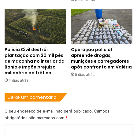
Polícia Civil destrói
Operação policial
plantação com 20 mil pés
apreende drogas,
de maconha no interior da
munições e carregadores
Bahia e impõe prejuízo
após confronto em Valéria
milionário ao tráfico
5 dias atrás
4 dias atrás
Deixe um comentário
O seu endereço de e-mail não será publicado.
Campos
obrigatórios são marcados com
*
C