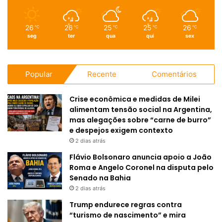
26
26
25
25
26
℃
℃
℃
℃
℃
seg
ter
qua
qui
sex
Popular
Recente
Comentários
Crise econômica e medidas de Milei
alimentam tensão social na Argentina,
mas alegações sobre “carne de burro”
e despejos exigem contexto
2 dias atrás
Flávio Bolsonaro anuncia apoio a João
Roma e Angelo Coronel na disputa pelo
Senado na Bahia
2 dias atrás
Trump endurece regras contra
“turismo de nascimento” e mira