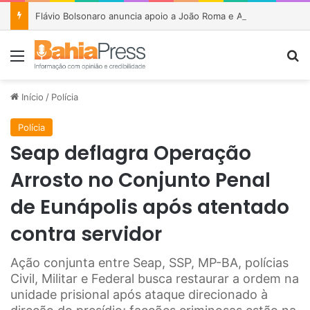
Flávio Bolsonaro anuncia apoio a João Roma e Angelo Coronel na disputa pelo Senado na Bahia
Menu
P
Início
/
Polícia
Polícia
Seap deflagra Operação
Arrosto no Conjunto Penal
de Eunápolis após atentado
contra servidor
Ação conjunta entre Seap, SSP, MP-BA, polícias
Civil, Militar e Federal busca restaurar a ordem na
unidade prisional após ataque direcionado à