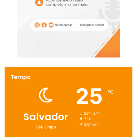
Tempo
25
℃
Salvador
26º - 24º
72%
3.67 km/h
Céu Limpo